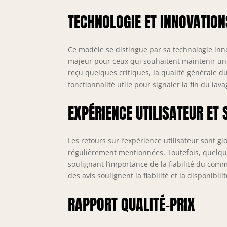
TECHNOLOGIE ET INNOVATION
Ce modèle se distingue par sa technologie inn
majeur pour ceux qui souhaitent maintenir un
reçu quelques critiques, la qualité générale d
fonctionnalité utile pour signaler la fin du la
EXPÉRIENCE UTILISATEUR ET 
Les retours sur l’expérience utilisateur sont glo
régulièrement mentionnées. Toutefois, quelque
soulignant l’importance de la fiabilité du com
des avis soulignent la fiabilité et la disponibi
RAPPORT QUALITÉ-PRIX