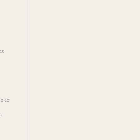
 ce
ue ce
,