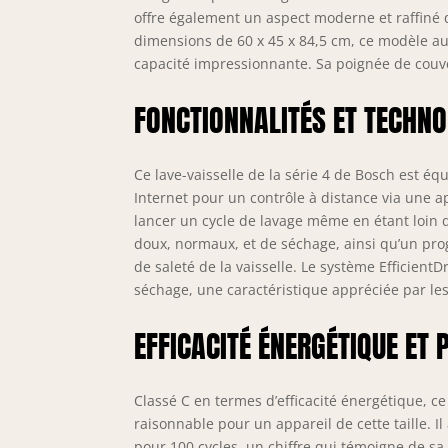
offre également un aspect moderne et raffiné q
dimensions de 60 x 45 x 84,5 cm, ce modèle au
capacité impressionnante. Sa poignée de couverc
FONCTIONNALITÉS ET TECHNO
Ce lave-vaisselle de la série 4 de Bosch est 
Internet pour un contrôle à distance via une a
lancer un cycle de lavage même en étant loin 
doux, normaux, et de séchage, ainsi qu’un pr
de saleté de la vaisselle. Le système Efficient
séchage, une caractéristique appréciée par les 
EFFICACITÉ ÉNERGÉTIQUE ET
Classé C en termes d’efficacité énergétique, c
raisonnable pour un appareil de cette taille. 
pour 100 cycles, un chiffre qui témoigne de s