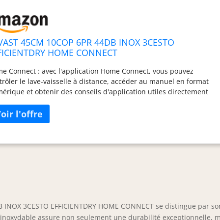
VAST 45CM 10COP 6PR 44DB INOX 3CESTO
FICIENTDRY HOME CONNECT
e Connect : avec l'application Home Connect, vous pouvez
trôler le lave-vaisselle à distance, accéder au manuel en format
érique et obtenir des conseils d'application utiles directement
uis votre smartphone. Grâce aux programmes de
échargement, vous pouvez télécharger des programmes
plémentaires via l'application Home Connect. Assistant de lavage
épondez simplement à quelques questions simples et suggérez le
gramme le plus approprié via l'application Home Connect.
icientDry : l'ouverture de la porte à la fin du cycle rend le
cessus de séchage plus efficace. AquaStop : plus de fuites d'eau
lave-vaisselle grâce au système anti-surintensité.
DB INOX 3CESTO EFFICIENTDRY HOME CONNECT se distingue par so
r inoxydable assure non seulement une durabilité exceptionnelle, 