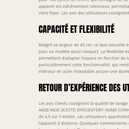
appareil est extrêmement silencieux, permettan
votre foyer. Les avis des utilisateurs soulignent
CAPACITÉ ET FLEXIBILITÉ
Malgré sa largeur de 45 cm, ce lave-vaisselle e
pour un modèle aussi compact. La flexibilité e
permettant d’adapter l’espace en fonction de la 
particulièrement cette fonctionnalité, qui re
intérieur en acier inoxydable assure une durée
RETOUR D’EXPÉRIENCE DES U
Les avis clients soulignent la qualité de lava
44DB INOX 3CESTO EFFICIENTDRY HOME CONNEC
de 4,5 sur 5 étoiles. Les utilisateurs apprécien
l’appareil à distance. Quelques commentaires 