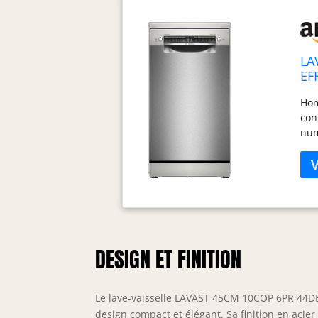
LA
EF
Hom
con
num
dep
tél
sup
: r
pro
Eff
pro
DESIGN ET FINITION
du 
Le lave-vaisselle LAVAST 45CM 10COP 6PR 44
design compact et élégant. Sa finition en acie