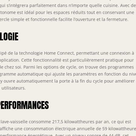
ui s’intégrera parfaitement dans n’importe quelle cuisine. Avec d
tonome est idéal pour les espaces réduits tout en conservant une
le simple et fonctionnelle facilite l’ouverture et la fermeture.
LOGIE
équipé de la technologie Home Connect, permettant une connexion à
pplication. Cette fonctionnalité est particulièrement pratique pour
de chez soi. Parmi les options de cycle, on trouve des programmes
ogramme automatique qui ajuste les paramètres en fonction du ni
Dry ouvre automatiquement la porte à la fin du cycle pour améliorer 
utilisateurs.
 PERFORMANCES
e lave-vaisselle consomme 217,5 kilowattheures par an, ce qui est
Il affiche une consommation électrique annuelle de 59 kilowattheur
a performance énergétique. Avec un niveau sonore de 44 dB, cet