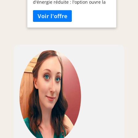
d'énergie réduite : l'option ouvre la
porte automatiquement de 10 cm à
la fin du cycle tout en préservant le
top de la cuisine Zone de lavage
active 3D : le nouveau système de
pulvérisation dirige
tridimensionnellement les jets d'eau
puissants, avec 40 pourcentage de
pouvoir nettoyant en plus, dans le
panier sélectionné Plateau à
couverts : plateau à couverts
pratique, coulissant et amovible,
pour une flexibilité supplémentaire
dans la disposition de la charge
Moteur Inverter : grâce à sa capacité
de variation, la vitesse de rotation
est plus efficace dans le contrôle de
la pression de l'eau et améliore le
niveau sonore Démarrage différé :
option pour retarder le démarrage
du programme de lavage,
permettant de faire partir le lave-