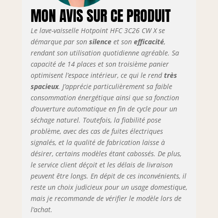
MON AVIS SUR CE PRODUIT
vaisselle à toute heure de la journée
Dimensions du produit : 85 x 60 x 59
Le lave-vaisselle Hotpoint HFC 3C26 CW X se
cm Capacité : 14 couverts, classe
énergétique : E
démarque par son
silence
et son
efficacité
,
rendant son utilisation quotidienne agréable. Sa
capacité de 14 places et son troisième panier
optimisent l’espace intérieur, ce qui le rend
très
spacieux
. J’apprécie particulièrement sa faible
consommation énergétique ainsi que sa fonction
d’ouverture automatique en fin de cycle pour un
séchage naturel. Toutefois, la fiabilité pose
problème, avec des cas de fuites électriques
signalés, et la qualité de fabrication laisse à
désirer, certains modèles étant cabossés. De plus,
le service client déçoit et les délais de livraison
peuvent être longs. En dépit de ces inconvénients, il
reste un choix judicieux pour un usage domestique,
mais je recommande de vérifier le modèle lors de
l’achat.