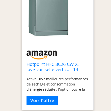
Hotpoint HFC 3C26 CW X,
lave-vaisselle vertical, 14
places, troisième panier, inox
Active Dry : meilleures performances
de séchage et consommation
d'énergie réduite : l'option ouvre la
porte automatiquement de 10 cm à
la fin du cycle tout en préservant le
top de la cuisine Zone de lavage
active 3D : le nouveau système de