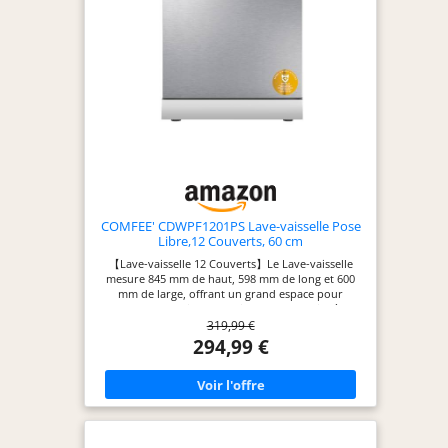
niveau sonore Démarrage différé :
option pour retarder le démarrage
du programme de lavage,
permettant de faire partir le lave-
vaisselle à toute heure de la journée
Dimensions du produit : 85 x 60 x 59
cm Capacité : 14 couverts, classe
énergétique : E
COMFEE' CDWPF1201PS Lave-vaisselle Pose
Libre,12 Couverts, 60 cm
【Lave-vaisselle 12 Couverts】Le Lave-vaisselle
mesure 845 mm de haut, 598 mm de long et 600
mm de large, offrant un grand espace pour
charger maximal de vaisselles. Le panier à
319,99 €
couverts peut également être retiré pour fournir
un espace supplémentaire pour les grandes
294,99 €
casseroles et poêles de 300 mm de diamètre, si
nécessaire. 【Séchage Intensif】La fonction de
séchage intensif offre un séchage complet (sauf
pour les cycles Rapide et Autonettoyant) sans qu'il
soit nécessaire d’utiliser une serviette
supplémentaire. 【Lavage Rapide de 30 Minutes】
Choisissez le programme rapide pour obtenir des