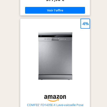
vaisselle Candy possède un moteur à induction
économique et durable et un système d'ouverture
de porte automatique en fin de cycle pour un
séchage rapide qui économise l'énergie. 8
PROGRAMMES QUI S’ADAPTENT A TOUS LES
BESOINS : Ce lave-vaisselle propose 8
-6%
programmes, dont un programme Wash & Dry de
35 min. Programmable, il offre une possibilité de
départ différé pour le faire tourner aux heures
qui vous conviennent. DESIGN EPURE ET
CONTROLE A DISTANCE SIMPLIFIE : Ce lave-
vaisselle blanc est doté d'un panneau de
commande digital et d'une connectivité Wi-
Fi/Bluetooth qui permet son contrôle à distance
via l’application hOn. ELECTOMENAGER MALIN ET
DESIGN : La marque italienne Candy propose des
appareils électroménagers intuitifs et dotés de
technologies innovantes à un prix abordable,
pour simplifier le quotidien de tous.
COMFEE' FD1435E-X Lave-vaisselle Pose