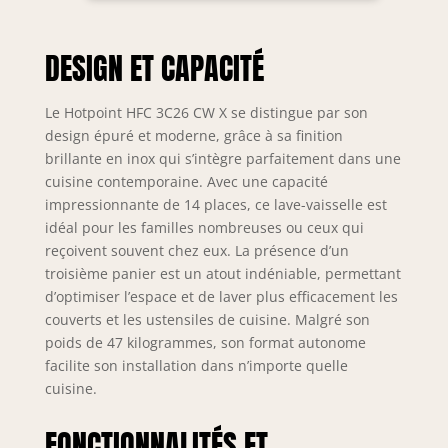
pulvérisation dirige
tridimensionnellement les jets d'eau
DESIGN ET CAPACITÉ
puissants, avec 40 pourcentage de
pouvoir nettoyant en plus, dans le
panier sélectionné Plateau à
Le Hotpoint HFC 3C26 CW X se distingue par son
couverts : plateau à couverts
design épuré et moderne, grâce à sa finition
pratique, coulissant et amovible,
brillante en inox qui s’intègre parfaitement dans une
pour une flexibilité supplémentaire
cuisine contemporaine. Avec une capacité
dans la disposition de la charge
impressionnante de 14 places, ce lave-vaisselle est
Moteur Inverter : grâce à sa capacité
idéal pour les familles nombreuses ou ceux qui
de variation, la vitesse de rotation
est plus efficace dans le contrôle de
reçoivent souvent chez eux. La présence d’un
la pression de l'eau et améliore le
troisième panier est un atout indéniable, permettant
niveau sonore Démarrage différé :
d’optimiser l’espace et de laver plus efficacement les
option pour retarder le démarrage
couverts et les ustensiles de cuisine. Malgré son
du programme de lavage,
poids de 47 kilogrammes, son format autonome
permettant de faire partir le lave-
facilite son installation dans n’importe quelle
vaisselle à toute heure de la journée
cuisine.
Dimensions du produit : 85 x 60 x 59
cm Capacité : 14 couverts, classe
FONCTIONNALITÉS ET
énergétique : E