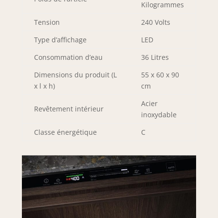
Kilogrammes
Tension
240 Volts
Type d’affichage
LED
Consommation d’eau
36 Litres
Dimensions du produit (L
55 x 60 x 90
x l x h)
cm
Acier
Revêtement intérieur
inoxydable
Classe énergétique
C