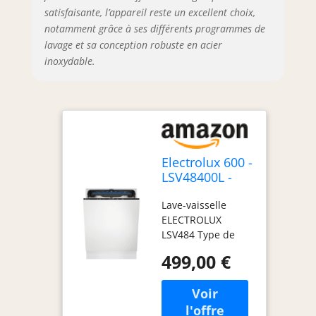
satisfaisante, l’appareil reste un excellent choix,
notamment grâce à ses différents programmes de
lavage et sa conception robuste en acier
inoxydable.
Electrolux 600 -
LSV48400L -
Lave-vaisselle
Lave-vaisselle
encastrable, 14
ELECTROLUX
couverts,
LSV484 Type de
SatelliteClean,
produit :
bac à couverts
499,00 €
DISHWASHER
MaxiFlex, 60
Marque: Electrolux
cm, classe
énergétique C