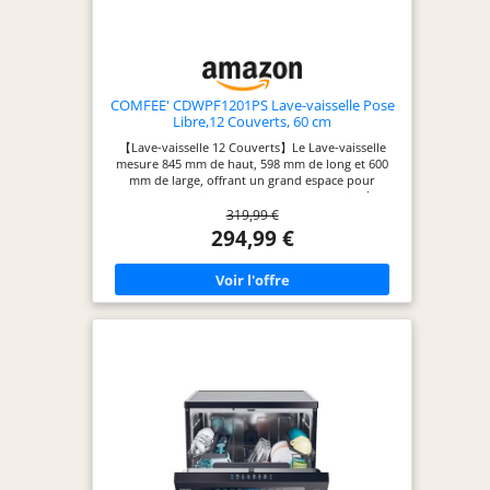
COMFEE' CDWPF1201PS Lave-vaisselle Pose
Libre,12 Couverts, 60 cm
【Lave-vaisselle 12 Couverts】Le Lave-vaisselle
mesure 845 mm de haut, 598 mm de long et 600
mm de large, offrant un grand espace pour
charger maximal de vaisselles. Le panier à
319,99 €
couverts peut également être retiré pour fournir
un espace supplémentaire pour les grandes
294,99 €
casseroles et poêles de 300 mm de diamètre, si
nécessaire. 【Séchage Intensif】La fonction de
séchage intensif offre un séchage complet (sauf
pour les cycles Rapide et Autonettoyant) sans qu'il
soit nécessaire d’utiliser une serviette
supplémentaire. 【Lavage Rapide de 30 Minutes】
Choisissez le programme rapide pour obtenir des
vaisselles étincelantes et propres en 30 minutes si
vous êtes pressé. 【Lavage Hygiénique à 72 °C】En
maintenant la température de l'eau à 72 °C, le
lavage hygiénique permet d'éliminer les taches les
plus tenaces, pour une vaisselle et des verres
propres et hygiéniques. 【Fonction Demi-charge】
La fonction demi-charge permet de laver des
charges plus petites, en consommant 30 %