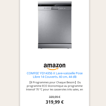
départ différé pour le faire tourner aux heures
qui vous conviennent. DESIGN EPURE ET
CONTROLE A DISTANCE SIMPLIFIE : Ce lave-
vaisselle blanc est doté d'un panneau de
commande digital et d'une connectivité Wi-
Fi/Bluetooth qui permet son contrôle à distance
via l’application hOn. ELECTOMENAGER MALIN ET
DESIGN : La marque italienne Candy propose des
appareils électroménagers intuitifs et dotés de
technologies innovantes à un prix abordable,
pour simplifier le quotidien de tous.
COMFEE' FD1435E-X Lave-vaisselle Pose
Libre 14 Couverts, 60 cm, 44 dB
【8 Programmes pour Chaque Besoin】Du
programme ECO économique au programme
Intensif 70 °C pour les casseroles très sales, en
passant par le programme Auto intelligent qui
339,99 €
ajuste automatiquement la température et la
durée en fonction du niveau de saleté détecté.
319,99 €
【Séchage Parfait avec Ouverture Automatique】