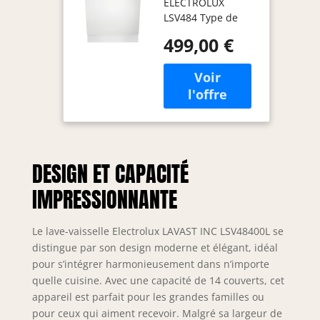
ELECTROLUX
couverts,
LSV484 Type de
SatelliteClean,
produit :
bac à couverts
499,00 €
DISHWASHER
MaxiFlex, 60
Marque: Electrolux
cm, classe
énergétique C
DESIGN ET CAPACITÉ
IMPRESSIONNANTE
Le lave-vaisselle Electrolux LAVAST INC LSV48400L se
distingue par son design moderne et élégant, idéal
pour s’intégrer harmonieusement dans n’importe
quelle cuisine. Avec une capacité de 14 couverts, cet
appareil est parfait pour les grandes familles ou
pour ceux qui aiment recevoir. Malgré sa largeur de