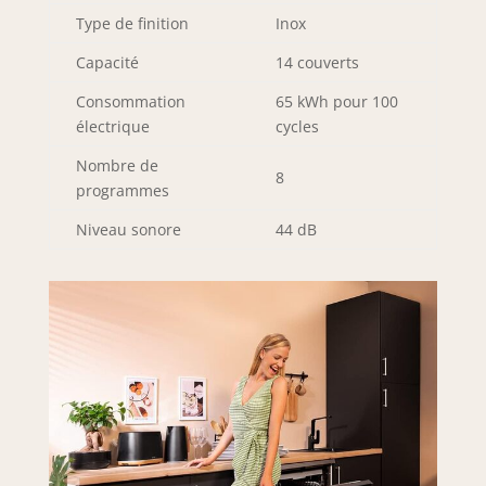
terminera, car ce
Type de finition
Inox
système ouvrira la
Capacité
14 couverts
porte de la même
chose à son
Consommation
65 kWh pour 100
achèvement,
électrique
cycles
indiquant ainsi
l'utilisateur qui
Nombre de
peut déjà vider
8
programmes
l'intérieur
Niveau sonore
44 dB