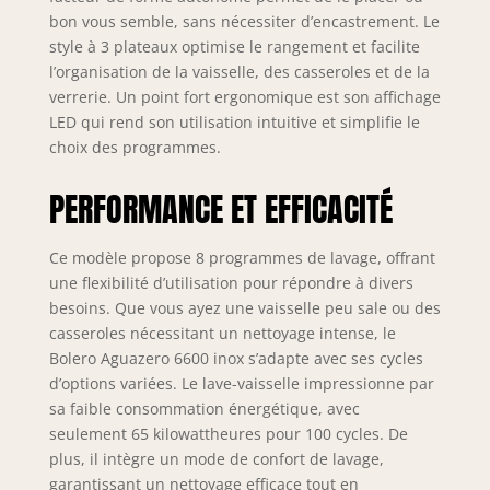
cuisine, vous
bon vous semble, sans nécessiter d’encastrement. Le
pouvez en profiter
style à 3 plateaux optimise le rangement et facilite
sans que cela vous
l’organisation de la vaisselle, des casseroles et de la
dérange Système
verrerie. Un point fort ergonomique est son affichage
Bluewater (BWS):
LED qui rend son utilisation intuitive et simplifie le
système de
choix des programmes.
réutilisation de
l'eau qui permet de
PERFORMANCE ET EFFICACITÉ
réduire la
consommation à 5,4
L, selon le
Ce modèle propose 8 programmes de lavage, offrant
programme L'eau
une flexibilité d’utilisation pour répondre à divers
du dernier cycle
besoins. Que vous ayez une vaisselle peu sale ou des
clarifié est filtrée et
casseroles nécessitant un nettoyage intense, le
stockée dans un
Bolero Aguazero 6600 inox s’adapte avec ses cycles
réservoir à utiliser
d’options variées. Le lave-vaisselle impressionne par
dans le lavage
suivant 8
sa faible consommation énergétique, avec
Programmes:
seulement 65 kilowattheures pour 100 cycles. De
Choisissez le
plus, il intègre un mode de confort de lavage,
programme qui
garantissant un nettoyage efficace tout en