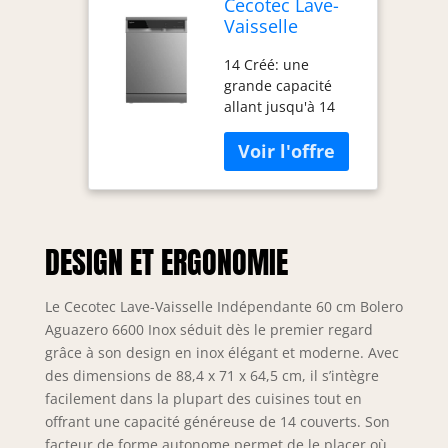
Cecotec Lave-
Vaisselle
Indépendante
14 Créé: une
60 cm Bolero
grande capacité
Aguazero 6600
allant jusqu'à 14
Inox, Faible
couverts afin que
Consommation,
vous puissiez laver
14 Couverts, 8
tout ce dont vous
Programmes,
avez besoin est la
44 Db avec
situation:
Mode De
quotidien,
Confort De
DESIGN ET ERGONOMIE
célébration 44 dB:
Lavage, Filtre
Avec cette faible
Antibactérien et
intensité sonore,
Système Bws,
Le Cecotec Lave-Vaisselle Indépendante 60 cm Bolero
vous ne saurez pas
Acier
Aguazero 6600 Inox séduit dès le premier regard
que le lave-vaisselle
grâce à son design en inox élégant et moderne. Avec
est en activité en
des dimensions de 88,4 x 71 x 64,5 cm, il s’intègre
raison de la
facilement dans la plupart des cuisines tout en
Silencieux c'est, ce
offrant une capacité généreuse de 14 couverts. Son
qui fera pendant le
séjour dans la
facteur de forme autonome permet de le placer où