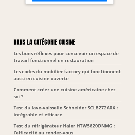
nettoyage. SYSTÈME DE SÉCURITÉ AQUASTOP - La
technologie AquaStop intégrée détecte les fuites
d'eau et interrompt automatiquement
l'alimentation en eau afin d'éviter d'éventuels
dégâts des eaux. POSSIBILITÉS D'INSTALLATION
FLEXIBLES - Le design peut être encastré ou
autonome, ce qui permet une intégration facile
dans différentes configurations et installations de
cuisine. 8 PROGRAMMES DE LAVAGE PRATIQUES -
DANS LA CATÉGORIE CUISINE
Choisis parmi huit programmes de nettoyage,
dont Eco, Entretien des verres, Nettoyage rapide
et Nettoyage intensif, pour différents types de
Les bons réflexes pour concevoir un espace de
vaisselle et besoins de nettoyage.
travail fonctionnel en restauration
Les codes du mobilier factory qui fonctionnent
aussi en cuisine ouverte
Comment créer une cuisine américaine chez
soi ?
Test du lave-vaisselle Schneider SCLB272A0X :
intégrable et efficace
Test du réfrigérateur Haier HTW5620DNMG :
l’efficacité au rendez-vous