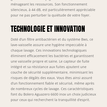
convient le mieux à
ménageant les ressources. Son fonctionnement
vos besoins en
silencieux, à 44 dB, est particulièrement appréciable
fonction de ce que
pour ne pas perturber la quiétude de votre foyer.
vous avez à laver:
pots, plats
TECHNOLOGIE ET INNOVATION
quotidiens, verrerie
délicate, etc
Réglage dans le
Doté d’un filtre antibactérien et du système Bws, ce
temps et la
lave-vaisselle assure une hygiène impeccable à
température Un
chaque lavage. Ces innovations technologiques
programme pour
éliminent efficacement les bactéries et garantissent
chaque instant et
une vaisselle propre et saine. Le capteur de fuite
type de ménage
intégré et sa résistance aux fuites ajoutent une
Moteur onduleur
couche de sécurité supplémentaire, minimisant les
plus: performance
de durabilité de
risques de dégâts des eaux. Vous êtes ainsi assuré
haute qualité et
d’un fonctionnement fiable et sécurisé, même après
maximale
de nombreux cycles de lavage. Ces caractéristiques
Économies
font du Bolero Aguazero 6600 inox un choix judicieux
d'énergie, avec une
pour ceux qui recherchent la tranquillité d’esprit.
diminution des