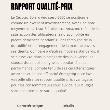
vibrations et du
RAPPORT QUALITÉ-PRIX
bruit Grâce au
moteur onduleur, le
lave-vaisselle fera
Le Cecotec Bolero Aguazero 6600 se positionne
moins de bruit
comme un excellent investissement, avec une note
pendant son
moyenne de 4,1 sur 5 étoiles sur Amazon, reflet de la
fonctionnement Il
satisfaction des utilisateurs. Sa disponibilité en
favorise également
pièces détachées pendant 10 ans témoigne de la
les économies
durabilité et de l’engagement de la marque envers
d'énergie Classe B:
ses clients. Comparé à d’autres modèles standards, il
Classe d'énergie
se classe 24e dans la catégorie des lave-vaisselles
très efficace qui
vous fera
standards, ce qui souligne sa popularité et sa
économiser sur
performance. Compte tenu de ses caractéristiques
votre facture de
avancées et de son efficacité énergétique, ce lave-
lumière Auto Open
vaisselle offre un rapport qualité-prix avantageux
(O2 Dry): Grâce à ce
pour les consommateurs soucieux de leur budget
système,
sans compromettre sur la qualité.
l'utilisateur n'aura
pas à s'inquiéter
lorsque le lavage
Caractéristique
Détails
du lave-vaisselle se