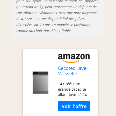
pour 100 cycles. En revanche, le poids de l’appareil,
pots, plats
qui atteint 48 kg, peut représenter un défi lors de
quotidiens, verrerie
l’installation. Néanmoins, avec une note moyenne
délicate, etc
de 4,1 sur 5 et une disponibilité des pièces
Réglage dans le
détachées sur 10 ans, ce modèle se positionne
temps et la
comme un choix durable et fiable.
température Un
programme pour
chaque instant et
type de ménage
Moteur onduleur
plus: performance
de durabilité de
Cecotec Lave-
haute qualité et
Vaisselle
maximale
Indépendante
Économies
14 Créé: une
60 cm Bolero
d'énergie, avec une
grande capacité
Aguazero 6600
diminution des
allant jusqu'à 14
Inox, Faible
vibrations et du
couverts afin que
Consommation,
bruit Grâce au
vous puissiez laver
14 Couverts, 8
moteur onduleur, le
tout ce dont vous
Programmes,
lave-vaisselle fera