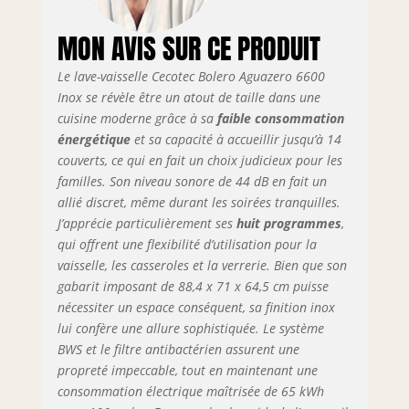
dérange Système
Bluewater (BWS):
MON AVIS SUR CE PRODUIT
système de
réutilisation de
Le lave-vaisselle Cecotec Bolero Aguazero 6600
l'eau qui permet de
réduire la
Inox se révèle être un atout de taille dans une
consommation à 5,4
cuisine moderne grâce à sa
faible consommation
L, selon le
énergétique
et sa capacité à accueillir jusqu’à 14
programme L'eau
couverts, ce qui en fait un choix judicieux pour les
du dernier cycle
familles. Son niveau sonore de 44 dB en fait un
clarifié est filtrée et
allié discret, même durant les soirées tranquilles.
stockée dans un
J’apprécie particulièrement ses
huit programmes
,
réservoir à utiliser
qui offrent une flexibilité d’utilisation pour la
dans le lavage
vaisselle, les casseroles et la verrerie. Bien que son
suivant 8
gabarit imposant de 88,4 x 71 x 64,5 cm puisse
Programmes:
Choisissez le
nécessiter un espace conséquent, sa finition inox
programme qui
lui confère une allure sophistiquée. Le système
convient le mieux à
BWS et le filtre antibactérien assurent une
vos besoins en
propreté impeccable, tout en maintenant une
fonction de ce que
consommation électrique maîtrisée de 65 kWh
vous avez à laver: