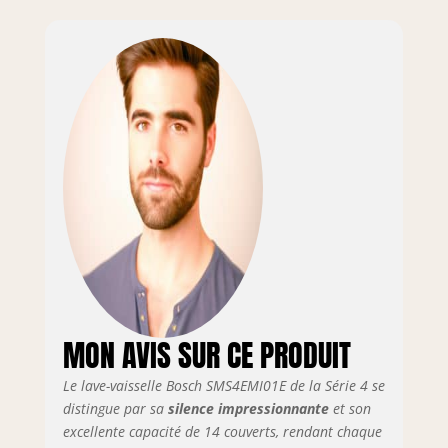
RackMatic 3
niveaux, la hauteur
du panier
supérieur peut être
facilement ajustée,
jusqu'à 5 cm,
même lorsqu'il est
complètement
chargé. Doté de la
technologie Active
Water permettant
d'économiser de
l'eau, de l'énergie
avec des
performances
accrues. Un sytème
MON AVIS SUR CE PRODUIT
intelligent adpate
la quantité d'eau à
Le lave-vaisselle Bosch SMS4EMI01E de la Série 4 se
la vaiselle chargée.
distingue par sa
silence impressionnante
et son
Le lave-vaisselle est
exceptionnellement
excellente capacité de 14 couverts, rendant chaque