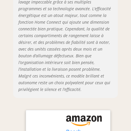
silencieux et
lavage impeccable grâce à ses multiples
discret avec un
programmes et sa technologie avancée. L’efficacité
niveau de bruit de
énergétique est un atout majeur, tout comme la
42 dB Livraison : 1x
fonction Home Connect qui ajoute une dimension
lave-vaisselle pose-
connectée bien pratique. Cependant, la qualité de
libre de Bosch avec
certains compartiments de rangement laisse à
accessoires de
désirer, et des problèmes de fiabilité sont à noter,
série
avec des unités cassées après deux mois et un
bouton d’allumage défectueux. Bien que
l’organisation intérieure soit bien pensée,
l’installation et la livraison posent problème.
Malgré ces inconvénients, ce modèle brillant et
autonome reste un choix polyvalent pour ceux qui
privilégient le silence et l’efficacité.