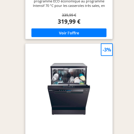
programme ECO économique au programme
Intensif 70 °C pour les casseroles très sales, en
passant par le programme Auto intelligent qui
339,99 €
ajuste automatiquement la température et la
durée en fonction du niveau de saleté détecté.
319,99 €
【Séchage Parfait avec Ouverture Automatique】
Vous craignez toujours que votre vaisselle reste
humide une fois le programme terminé ? Ce lave-
vaisselle doté d’une fonction de séchage par
ouverture automatique de la porte offre
d’excellentes performances de séchage, même
-3%
pour les ustensiles en plastique. (Cette fonction
est sélectionnée par défaut. Vous pouvez la
désactiver en appuyant sur le bouton d’ouverture
automatique.) 【Lavage Automatique avec
Détection de la Saleté】Le système de détection
intelligent COMFEE' détecte le niveau de saleté de
la vaisselle et, en conséquence, l’appareil
sélectionne le cycle optimal, ce qui permet
d’économiser considérablement de l’énergie et du
temps. 【Silence Extrême 44 dB】Avec un niveau
sonore de seulement 44 dB, certifié classe B, vous
pouvez le lancer la nuit pendant votre sommeil
sans l’entendre, idéal pour les cuisines ouvertes
sur le salon. 【Fonctionnement Intuitif et Écran
Anti-traces】Découvrez une nouvelle façon de
laver votre vaisselle grâce à un écran numérique
clair et à des icônes simples. En un coup d’œil,
vous pouvez suivre le temps restant et
l’avancement du programme ou effectuer des