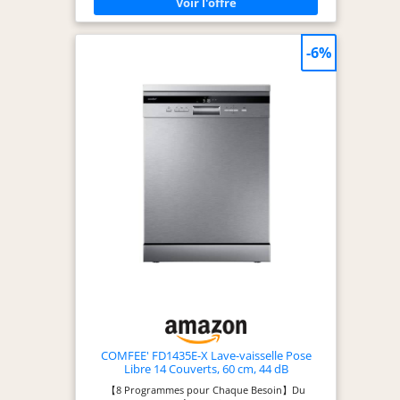
séchage intensif offre un séchage complet (sauf
pour les cycles Rapide et Autonettoyant) sans qu'il
soit nécessaire d’utiliser une serviette
supplémentaire. 【Lavage Rapide de 30 Minutes】
-6%
Choisissez le programme rapide pour obtenir des
vaisselles étincelantes et propres en 30 minutes si
vous êtes pressé. 【Lavage Hygiénique à 72 °C】En
maintenant la température de l'eau à 72 °C, le
lavage hygiénique permet d'éliminer les taches les
plus tenaces, pour une vaisselle et des verres
propres et hygiéniques. 【Fonction Demi-charge】
La fonction demi-charge permet de laver des
charges plus petites, en consommant 30 %
d'énergie en moins qu'un cycle à pleine charge
(utilisable avec les programmes Intensif, ECO, 90
min, Verre et Hygiène) 【Garantie 2 an】 – La
gamme de lave-vaisselle COMFEE est livrée avec
une garantie fabricant gratuite de deux an.
*Veuillez noter qu'un peu d'eau résiduelle est
normale pour un nouveau appareil.
COMFEE' FD1435E-X Lave-vaisselle Pose
Libre 14 Couverts, 60 cm, 44 dB
【8 Programmes pour Chaque Besoin】Du