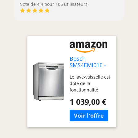
Note de 4.4 pour 106 utilisateurs
Bosch
SMS4EMI01E -
Série 4 - Lave-
Le lave-vaisselle est
vaisselle Pose-
doté de la
libre - 60 cm -
fonctionnalité
14 couverts -
Efficient Dry qui
Silence Plus 42
1 039,00 €
assure un séchage
dB - Inox
performant grâce à
l'ouverture de
porte automatique
en fin de cycle.
Pourvu du système