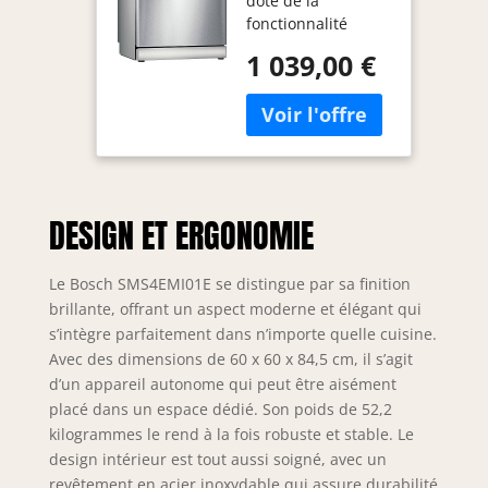
doté de la
libre - 60 cm -
fonctionnalité
14 couverts -
Efficient Dry qui
Silence Plus 42
1 039,00 €
assure un séchage
dB - Inox
performant grâce à
l'ouverture de
porte automatique
en fin de cycle.
Pourvu du système
RackMatic 3
DESIGN ET ERGONOMIE
niveaux, la hauteur
du panier
supérieur peut être
Le Bosch SMS4EMI01E se distingue par sa finition
facilement ajustée,
brillante, offrant un aspect moderne et élégant qui
jusqu'à 5 cm,
s’intègre parfaitement dans n’importe quelle cuisine.
même lorsqu'il est
Avec des dimensions de 60 x 60 x 84,5 cm, il s’agit
complètement
d’un appareil autonome qui peut être aisément
chargé. Doté de la
placé dans un espace dédié. Son poids de 52,2
technologie Active
kilogrammes le rend à la fois robuste et stable. Le
Water permettant
d'économiser de
design intérieur est tout aussi soigné, avec un
l'eau, de l'énergie
revêtement en acier inoxydable qui assure durabilité