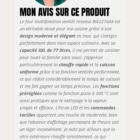
cette fonction en
MON AVIS SUR CE PRODUIT
seulement 6
minutes, le four
peut atteindre une
Le four multifonction ventilé Hisense BI62216AX est
température de
un véritable atout pour ma cuisine grâce à son
200 °C Nettoyage
design moderne et élégant
en inox, qui s’intègre
de l'eau Clean,
parfaitement dans mon espace culinaire. Avec sa
grâce au cycle de
capacité XXL de 77 litres
, il me permet de cuisiner
nettoyage de 30
pour toute la famille sans souci. J’apprécie
minutes, vous
particulièrement la
chauffe rapide
et la
cuisson
pourrez profiter de
uniforme
grâce à sa fonction ventilée performante,
l'action de la
ce qui réduit considérablement le temps de cuisson
vapeur pour
et me fait gagner un temps précieux. Les
fonctions
dissoudre les
préréglées
comme la fonction pizza à 300 °C sont
taches les plus
tenaces et faciliter
aussi pratiques que le nettoyage à la vapeur,
le nettoyage du
simple et efficace. L’écran LED et les
commandes
four. Guide
tactiles
apportent une touche de modernité, bien
télescopique 1
que l’absence d’affichage permanent de l’heure soit
niveau : grâce aux
un léger inconvénient. Je note par ailleurs que la
guides
vitre extérieure chauffe sensiblement, ce qui
télescopiques,