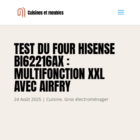
TEST DU FOUR HISENSE
BI62216AX :
MULTIFONCTION XXL
AVEC AIRFRY
24 Août 2025
|
Cuisine
,
Gros électroménager