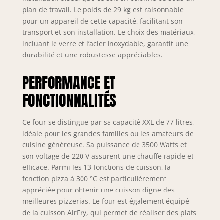
comme au
plan de travail. Le poids de 29 kg est raisonnable
restaurant
pour un appareil de cette capacité, facilitant son
Préchauffage
transport et son installation. Le choix des matériaux,
rapide : grâce à
incluant le verre et l’acier inoxydable, garantit une
cette fonction en
durabilité et une robustesse appréciables.
seulement 6
minutes, le four
PERFORMANCE ET
peut atteindre une
température de
FONCTIONNALITÉS
200 °C Nettoyage
de l'eau Clean,
grâce au cycle de
Ce four se distingue par sa capacité XXL de 77 litres,
nettoyage de 30
idéale pour les grandes familles ou les amateurs de
minutes, vous
cuisine généreuse. Sa puissance de 3500 Watts et
pourrez profiter de
son voltage de 220 V assurent une chauffe rapide et
l'action de la
efficace. Parmi les 13 fonctions de cuisson, la
vapeur pour
fonction pizza à 300 °C est particulièrement
dissoudre les
appréciée pour obtenir une cuisson digne des
taches les plus
meilleures pizzerias. Le four est également équipé
tenaces et faciliter
de la cuisson AirFry, qui permet de réaliser des plats
le nettoyage du