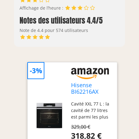
Affichage de l’heure :
Notes des utilisateurs 4.4/5
Note de 4.4 pour 574 utilisateurs
-3%
Hisense
BI62216AX
Four
Cavité XXL 77 L : la
multifonction
cavité de 77 litres
ventilé, cavité
est parmi les plus
XXL 77L,
grands du marché
nettoyage eau
329,00 €
et permet de
Clean, 13
318,82 €
cuisiner des plats
fonctions de