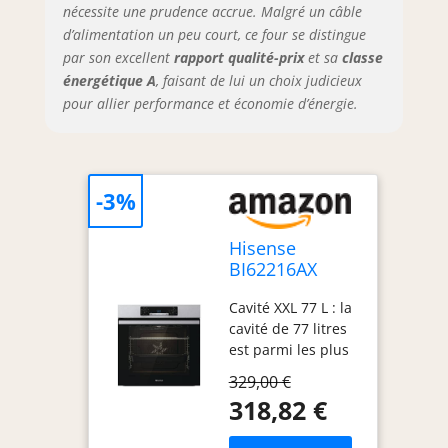
nécessite une prudence accrue. Malgré un câble
vous pourrez
d’alimentation un peu court, ce four se distingue
extraire la lèchette
par son excellent
rapport qualité-prix
et sa
classe
pour contrôler le
énergétique A
, faisant de lui un choix judicieux
degré de cuisson
en toute sécurité
pour allier performance et économie d’énergie.
et éviter les
brûlures.
-3%
Hisense
BI62216AX
Four
Cavité XXL 77 L : la
multifonction
cavité de 77 litres
ventilé, cavité
est parmi les plus
XXL 77L,
grands du marché
nettoyage eau
329,00 €
et permet de
Clean, 13
318,82 €
cuisiner des plats
fonctions de
de grandes
cuisson,