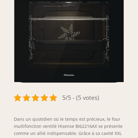
5/5 - (5 votes)
Dans un quotidien où le temps est précieux, le four
multifonction ventilé Hisense BI62216AX se présente
comme un allié indispensable. Grâce à sa cavité XXL