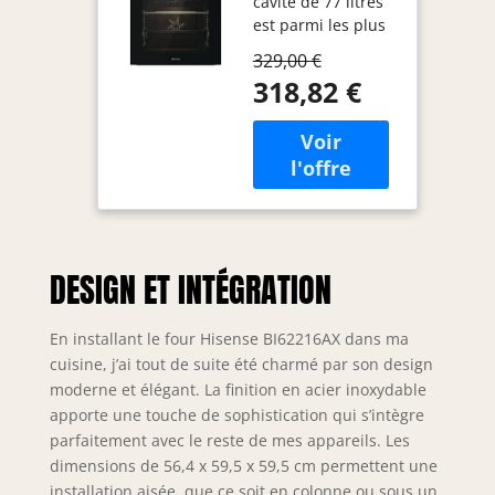
cavité de 77 litres
ventilé, cavité
est parmi les plus
XXL 77L,
grands du marché
nettoyage eau
329,00 €
et permet de
Clean, 13
318,82 €
cuisiner des plats
fonctions de
de grandes
cuisson,
dimensions et
fonction pizza
surtout d'utiliser
300 °C, cuisson
en combinaison
AirFry, écran
avec la
LED,
thermorégulation
commande
thermique, la
tactile,
DESIGN ET INTÉGRATION
cuisson simultanée
préchauffage
multiniveau.
rapide
Fonction pizza 300
En installant le four Hisense BI62216AX dans ma
°C : grâce à cette
cuisine, j’ai tout de suite été charmé par son design
fonction dédiée et
moderne et élégant. La finition en acier inoxydable
à la température
apporte une touche de sophistication qui s’intègre
qui peut atteindre
parfaitement avec le reste de mes appareils. Les
300 °C, vous
pourrez faire à la
dimensions de 56,4 x 59,5 x 59,5 cm permettent une
maison une pizza
installation aisée, que ce soit en colonne ou sous un