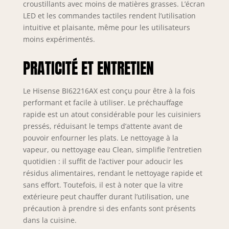
croustillants avec moins de matières grasses. L’écran
four. Guide
télescopique 1
LED et les commandes tactiles rendent l’utilisation
niveau : grâce aux
intuitive et plaisante, même pour les utilisateurs
guides
moins expérimentés.
télescopiques,
vous pourrez
PRATICITÉ ET ENTRETIEN
extraire la lèchette
pour contrôler le
degré de cuisson
Le Hisense BI62216AX est conçu pour être à la fois
en toute sécurité
performant et facile à utiliser. Le préchauffage
et éviter les
rapide est un atout considérable pour les cuisiniers
brûlures.
pressés, réduisant le temps d’attente avant de
pouvoir enfourner les plats. Le nettoyage à la
vapeur, ou nettoyage eau Clean, simplifie l’entretien
quotidien : il suffit de l’activer pour adoucir les
résidus alimentaires, rendant le nettoyage rapide et
sans effort. Toutefois, il est à noter que la vitre
extérieure peut chauffer durant l’utilisation, une
précaution à prendre si des enfants sont présents
dans la cuisine.