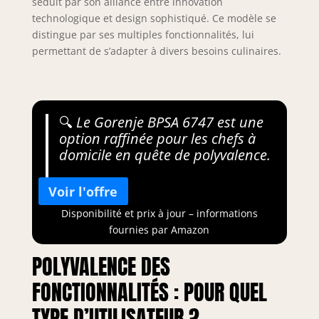
séduit par son alliance entre innovation
technologique et design sophistiqué. Ce modèle se
distingue par ses multiples fonctionnalités, lui
permettant de s’adapter à divers besoins culinaires.
🔍
Le Gorenje BPSA 6747 est une
option raffinée pour les chefs à
domicile en quête de polyvalence.
Disponibilité et prix à jour – informations
fournies par Amazon
POLYVALENCE DES
FONCTIONNALITÉS : POUR QUEL
TYPE D’UTILISATEUR ?