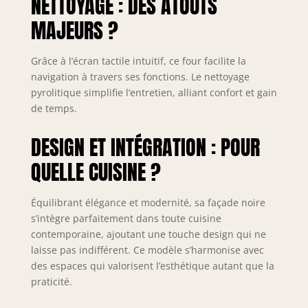
NETTOYAGE : DES ATOUTS
MAJEURS ?
Grâce à l’écran tactile intuitif, ce four facilite la
navigation à travers ses fonctions. Le nettoyage
pyrolitique simplifie l’entretien, alliant confort et gain
de temps.
DESIGN ET INTÉGRATION : POUR
QUELLE CUISINE ?
Équilibrant élégance et modernité, sa façade noire
s’intègre parfaitement dans toute cuisine
contemporaine, ajoutant une touche design qui ne
laisse pas indifférent. Ce modèle s’harmonise avec
des espaces qui valorisent l’esthétique autant que la
praticité.