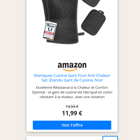
Thermomètre infrarouge avec une conception
ergonomique et légère pour une prise en main
confortable. Comprend une fonction de maintien
des données, une extinction automatique pour
économiser la batterie, ainsi que des modes °C/°F
interchangeables. POLYVALENT ET SÛR:
Thermomètre infrarouge le mesure la
température des surfaces sans contact direct, vous
protégeant des objets chauds ou dangereux.
Parfait pour un usage domestique, les cuisines
professionnelles, le diagnostic automobile ou les
tâches de maintenance.
Maniques Cuisine Gant Four Anti Chaleur
Set, Étendu Gant de Cuisine, Noir
Excellente Résistance à la Chaleur et Confort
Optimal : ce gant de cuisine est fabriqué en coton
résistant à la chaleur, avec une isolation
thermique intérieure épaisse remplie de coton,
13,53 €
offrant une protection thermique jusqu'à 300 °C. Il
vous permet de travailler facilement au four et sur
11,99 €
la cuisinière. Idéal pour cuisiner, pâtisser et griller.
La doublure en coton doux assure respirabilité et
confort Lavable en Machine et Facile à Ranger : les
gants de cuisine souples sont lavables en machine,
libérant ainsi vos mains (mode doux
recommandé). Les gants de cuisine et maniques