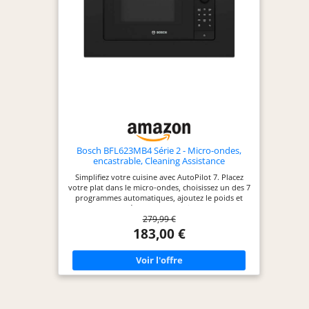
de chaleur. Classe énergétique A : économisez à
chaque utilisation, réduisez la consommation
d'énergie sans diminuer l'efficacité lors de la
cuisson de vos recettes. Puissance 2800 W :
préparez tous types de recettes grâce à son
énorme puissance.
Bosch BFL623MB4 Série 2 - Micro-ondes,
encastrable, Cleaning Assistance
Simplifiez votre cuisine avec AutoPilot 7. Placez
votre plat dans le micro-ondes, choisissez un des 7
programmes automatiques, ajoutez le poids et
appuyez sur "Démarrer". AutoPilot s'occupe du
279,99 €
reste : mode, température et durée. Profitez de la
clarté de notre écran LED. Lisez facilement toutes
183,00 €
les informations de votre micro-ondes, même à
distance. Simplifiez la surveillance et le réglage de
vos cuissons grâce à cet affichage lumineux et
précis. Découvrez la commodité de notre porte à
ouverture latérale avec charnières à gauche. Cette
conception pratique simplifie l'accès en vous
laissant insérer et sortir vos plats facilement.