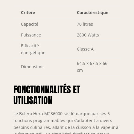
vapeur élimine les
saletés et permet
Critère
Caractéristique
un meilleur
nettoyage. Porte
Capacité
70 litres
triple verre : porte
froide avec 3
Puissance
2800 Watts
verres qui nous
évite de nous
Efficacité
Classe A
brûler en touchant
énergétique
le verre extérieur
et évite les pertes
64,5 x 67,5 x 66
Dimensions
de chaleur. Classe
cm
énergétique A :
économisez à
FONCTIONNALITÉS ET
chaque utilisation,
réduisez la
UTILISATION
consommation
d'énergie sans
diminuer
Le Bolero Hexa M236000 se démarque par ses 6
l'efficacité lors de
fonctions programmables qui s’adaptent à divers
la cuisson de vos
besoins culinaires, allant de la cuisson à la vapeur à
recettes. Puissance