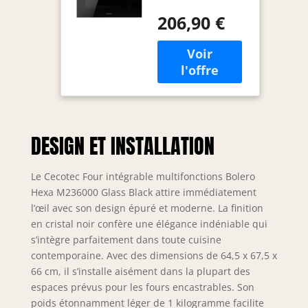
grande capacité de
A.Four
206,90 €
70 litres et ses 5
multifonctions
positions de
Capacité de 70
plateaux. 6
L, 6 fonctions,
fonctions :
classe A, 2800
Dégivrage,
W
Conventionnel,
Chaleur de sole,
Convection,
DESIGN ET INSTALLATION
Convection + Gril,
Mode Eco. Cooling
Fan : système de
Le Cecotec Four intégrable multifonctions Bolero
ventilation d’air
Hexa M236000 Glass Black attire immédiatement
pour un
l’œil avec son design épuré et moderne. La finition
refroidissement
en cristal noir confère une élégance indéniable qui
optimal du four
s’intègre parfaitement dans toute cuisine
pendant et après
contemporaine. Avec des dimensions de 64,5 x 67,5 x
la cuisson.
Minuteur :
66 cm, il s’installe aisément dans la plupart des
programmez votre
espaces prévus pour les fours encastrables. Son
cuisson selon le
poids étonnamment léger de 1 kilogramme facilite