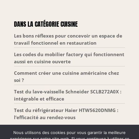
Faites le choix du confort ! Nettoyez votre micro-
ondes facilement ! Versez 400 ml d'eau et une
goutte de produit vaisselle, puis lancez le
programme de nettoyage. Les résidus se
ramollissent, vous n'avez plus qu'à passer un
DANS LA CATÉGORIE CUISINE
chiffon une fois le four refroidi. Micro‑ondes
compact : capacité 20 L, dimensions 38,2 x 59,5 x
33,5 cm (H x L x P), format gain de place pour
Les bons réflexes pour concevoir un espace de
petites cuisines et plans de travail, installation
travail fonctionnel en restauration
pratique, idéal pour réchauffage et cuisson
quotidienne.
Les codes du mobilier factory qui fonctionnent
aussi en cuisine ouverte
Comment créer une cuisine américaine chez
soi ?
Test du lave-vaisselle Schneider SCLB272A0X :
intégrable et efficace
Test du réfrigérateur Haier HTW5620DNMG :
l’efficacité au rendez-vous
Nous utilisons des cookies pour vous garantir la meilleure
expérience sur notre site web. Si vous continuez à utiliser ce