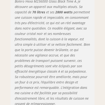
les fonctions
Bolero Hexa M236000 Glass Black Time A, je
Steam EasyClean
découvre un appareil aux multiples atouts. Sa
et Steam Assist.
capacité de
70 litres
et ses
2800 watts
permettent
Steam Assist :
une cuisson rapide et impeccable, en consommant
Préparez vos plats
très peu d’électricité, ce qui est un réel avantage
avec cette fonction,
dans notre quotidien. Ce modèle élégant, avec sa
en combinant la
couleur cristal noir et ses nombreuses
cuisson avec la
fonctionnalités, dont la cuisson à la vapeur, est
vapeur pour que
ultra simple à utiliser et se nettoie facilement. Bien
vos recettes soient
que la porte puisse devenir brûlante, ce qui
croustillantes à
l'extérieur et
nécessite une vigilance accrue, et que des
juteuses à
problèmes de transport puissent survenir, ces
l'intérieur. Steam
petits désagréments sont vite éclipsés par son
EasyClean : la
efficacité énergétique classée A et sa polyvalence.
vapeur élimine les
Sa robustesse pourrait être améliorée, mais pour
saletés et permet
un four à ce prix, l’équilibre entre design et
un meilleur
performance est remarquable. L’intégration dans
nettoyage. Porte
ma cuisine a été facilitée par sa possibilité
triple verre : porte
d’encastrement libre, et les résultats de cuisson ne
froide avec 3
cessent de m’impressionner.
verres qui nous