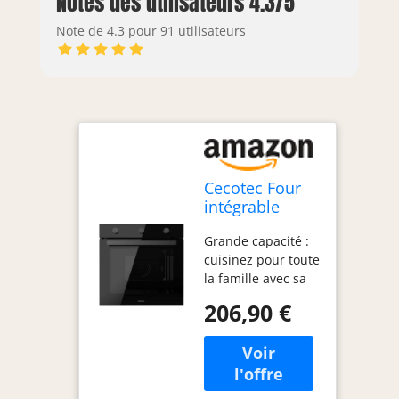
Notes des utilisateurs 4.3/5
Note de 4.3 pour 91 utilisateurs
Cecotec Four
intégrable
multifonctions
Grande capacité :
Bolero Hexa
cuisinez pour toute
M236000 Glass
la famille avec sa
Black Time
grande capacité de
A.Four
206,90 €
70 litres et ses 5
multifonctions
positions de
Capacité de 70
plateaux. 6
L, 6 fonctions,
fonctions :
classe A, 2800
Dégivrage,
W