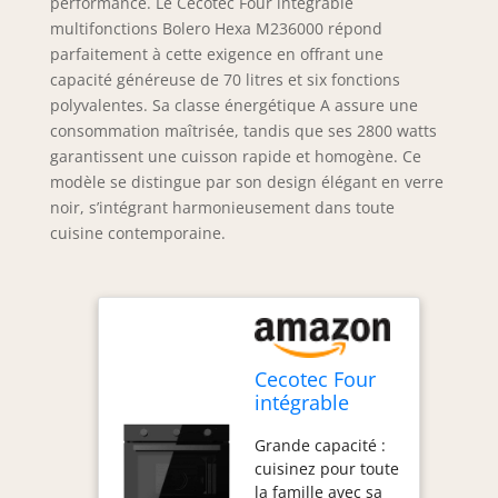
performance. Le Cecotec Four intégrable
multifonctions Bolero Hexa M236000 répond
parfaitement à cette exigence en offrant une
capacité généreuse de 70 litres et six fonctions
polyvalentes. Sa classe énergétique A assure une
consommation maîtrisée, tandis que ses 2800 watts
garantissent une cuisson rapide et homogène. Ce
modèle se distingue par son design élégant en verre
noir, s’intégrant harmonieusement dans toute
cuisine contemporaine.
Cecotec Four
intégrable
multifonctions
Grande capacité :
Bolero Hexa
cuisinez pour toute
M236000 Glass
la famille avec sa
Black Time