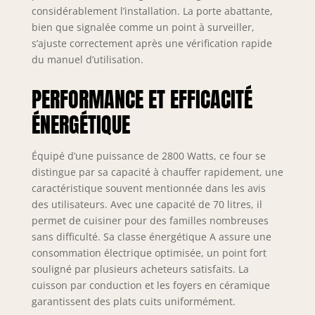
temps dont vous
considérablement l’installation. La porte abattante,
avez besoin et
bien que signalée comme un point à surveiller,
évitez qu'elle ne
s’ajuste correctement après une vérification rapide
brûle. Steam Base
du manuel d’utilisation.
XXL : Zone Steam
XXL pour utiliser
PERFORMANCE ET EFFICACITÉ
les fonctions
Steam EasyClean
ÉNERGÉTIQUE
et Steam Assist.
Steam Assist :
Préparez vos plats
Équipé d’une puissance de 2800 Watts, ce four se
avec cette fonction,
distingue par sa capacité à chauffer rapidement, une
en combinant la
caractéristique souvent mentionnée dans les avis
cuisson avec la
des utilisateurs. Avec une capacité de 70 litres, il
vapeur pour que
permet de cuisiner pour des familles nombreuses
vos recettes soient
sans difficulté. Sa classe énergétique A assure une
croustillantes à
consommation électrique optimisée, un point fort
l'extérieur et
souligné par plusieurs acheteurs satisfaits. La
juteuses à
cuisson par conduction et les foyers en céramique
l'intérieur. Steam
EasyClean : la
garantissent des plats cuits uniformément.