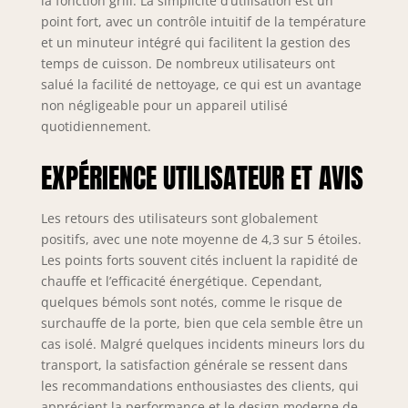
la fonction grill. La simplicité d’utilisation est un
2800 W : préparez
point fort, avec un contrôle intuitif de la température
tous types de
et un minuteur intégré qui facilitent la gestion des
recettes grâce à
temps de cuisson. De nombreux utilisateurs ont
son énorme
salué la facilité de nettoyage, ce qui est un avantage
puissance.
non négligeable pour un appareil utilisé
quotidiennement.
EXPÉRIENCE UTILISATEUR ET AVIS
Les retours des utilisateurs sont globalement
positifs, avec une note moyenne de 4,3 sur 5 étoiles.
Les points forts souvent cités incluent la rapidité de
chauffe et l’efficacité énergétique. Cependant,
quelques bémols sont notés, comme le risque de
surchauffe de la porte, bien que cela semble être un
cas isolé. Malgré quelques incidents mineurs lors du
transport, la satisfaction générale se ressent dans
les recommandations enthousiastes des clients, qui
apprécient la performance et le design moderne de