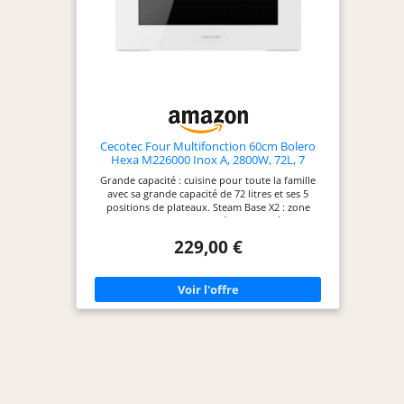
autour des aliments pour créer une croûte
croustillante et délicieuse. Cuisson Vapeur Saine
avec Cuiseur Vapeur : Ce four à micro-ondes
Toshiba dispose d'un cuiseur vapeur qui peut
cuire vos aliments à la vapeur de manière
pratique au micro-ondes ; l'eau bout sous le
plateau vapeur tandis que le couvercle contient
l'humidité, pour des aliments sains et délicieux
avec les nutriments préservés ; il est parfait pour
les légumes ou les fruits de mer. Plus de Fonctions
en Un : Cet appareil polyvalent 6-en-1 combiné
Cecotec Four Multifonction 60cm Bolero
micro-ondes, menus automatiques de friture à air,
Hexa M226000 Inox A, 2800W, 72L, 7
gril, convection, combi et fonction vapeur est une
Fonctions, Mode Grill, Grill ventilé, Mode
Grande capacité : cuisine pour toute la famille
excellente solution pour économiser de l'espace
Convection, Defrost, Base vapeur X2, Steam
avec sa grande capacité de 72 litres et ses 5
sur le plan de travail, offrant une cuisson rapide et
EasyClean, Steam Assist
positions de plateaux. Steam Base X2 : zone
pratique chez vous ; Micro-ondes, Menu
vapeur double avec capacité XXL jusqu'à 1 L : 500
Automatique de Friture à Air, Convection, Combi,
ml + 500 ml pour l'utilisation des fonctions Steam
Vapeur, Gril tout en un.
229,00 €
EasyClean et Steam Assist. Steam EasyClean : la
vapeur désincruste la saleté et permet un meilleur
nettoyage. Steam Assist : préparez vos plats avec
cette fonction, en utilisant la cuisson avec la
vapeur pour rendre vos recettes croustillantes à
l'extérieur et juteuses à l'intérieur. Contrôle tactile
: contrôle facile avec boutons tactiles. Triple porte
en verre : porte froide avec 3 vitres qui empêche
les brûlures lorsque vous touchez le verre
extérieur et ne perdez pas de chaleur, ce qui vous
rend plus efficace. Cooling Fan : système de
ventilation d'air pour un refroidissement optimal