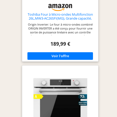
Toshiba Four à Micro-ondes Multifonction
26L,MW3-AC26SFI(MG), Grande capacité,
Combiné 6-en-1 avec Friteuse à Air, Chef
Origin Inverter: Le four à micro-ondes combiné
Defrost, Avec bol vapeur, Gris Morandi
ORIGIN INVERTER a été conçu pour fournir une
sortie de puissance linéaire avec un contrôle
précis de la température, offrant une expérience
de cuisson sans faille ; la technologie ORIGIN
189,99 €
INVERTER réduit le temps de chauffage et
économise de l'énergie ; cette technologie
astucieuse remplace également les
transformateurs et condensateurs bruyants pour
réduire les niveaux de bruit à 57dB, le rendant
super silencieux. Chef Defrost: Le four à micro-
ondes Toshiba dispose d'un programme de
décongélation professionnel qui empêche les
aliments de surchauffer à l'extérieur et de sous-
chauffer à l'intérieur ; la puissance est ajustée
pour générer un contrôle précis de la puissance
afin d'éviter la surcuisson. Menus Automatiques
de Friture à Air Sain: Avec ce four à micro-ondes
combiné friteuse à air, vous pouvez utiliser 9
menus automatiques de friture à air pour profiter
d'aliments frits de manière plus saine sans sacrifier
le goût ; il suffit d'ajouter quelques gouttes d'huile
et de laisser l'air chaud puissant du ventilateur de
convection et des éléments chauffants circuler