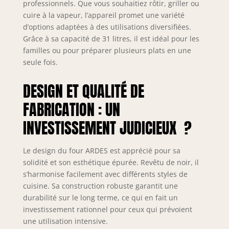
produits pour votre maison et
professionnels. Que vous souhaitiez rôtir, griller ou
votre cuisine qui sont fonctionnels,
cuire à la vapeur, l’appareil promet une variété
sûrs, faciles à utiliser et capables
d’options adaptées à des utilisations diversifiées.
de répondre à vos besoins
Grâce à sa capacité de 31 litres, il est idéal pour les
quotidiens.
familles ou pour préparer plusieurs plats en une
seule fois.
DESIGN ET QUALITÉ DE
FABRICATION : UN
INVESTISSEMENT JUDICIEUX ?
Le design du four ARDES est apprécié pour sa
solidité et son esthétique épurée. Revêtu de noir, il
s’harmonise facilement avec différents styles de
cuisine. Sa construction robuste garantit une
durabilité sur le long terme, ce qui en fait un
investissement rationnel pour ceux qui prévoient
une utilisation intensive.