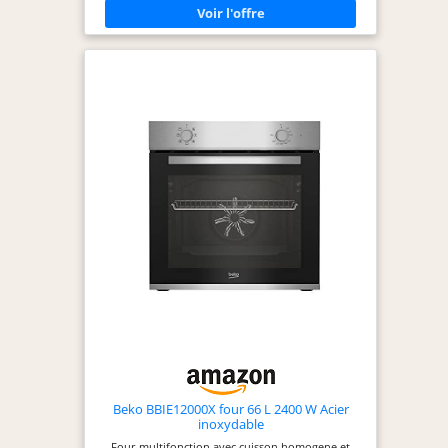
décongélation FACILE D’UTILISATION : thermostat
réglable jusqu'à 240°C et minuterie jusqu'à 120
minutes REPARABILITE 15 ANS AU JUSTE PRIX :
engagement de réparabilité 15 ans au juste prix
grâce à notre réseau de 6200 réparateurs dans le
monde, pour contribuer à la protection de
l’environnement et à la réduction des déchets
DESIGN ELEGANT : un mini four moderne avec une
touche vintage et des finitions chromées qui
s'intègre parfaitement dans toutes les cuisines
ACCESSOIRES INCLUS : grille réversible, réglable
sur 6 hauteurs pour faciliter la cuisson et la
rendre plus précise, et plaque de cuisson
antiadhésive
Beko BBIE12000X four 66 L 2400 W Acier
inoxydable
Four multifonction avec cuisson homogene et