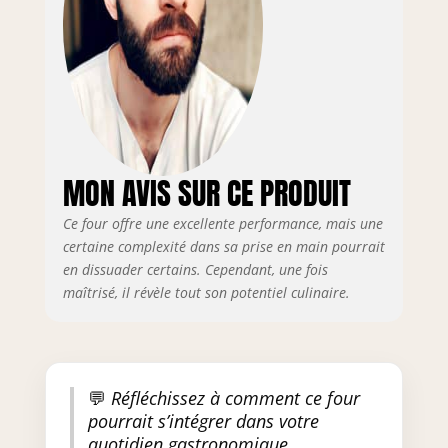
à vapeur, four thermoventilé,
four ventilé, four traditionnel,
friteuse, yaourtière, sécheur. 9
fonctions avec 48 programmes
de cuisson disponibles dans le
four ventilé Ardes DIMENSIONS
ET CARACTÉRISTIQUES -
Dimensions du four : largeur
52,6 cm x profondeur 50 cm x
MON AVIS SUR CE PRODUIT
hauteur 40 cm. Les mesures
internes de la cavité sont les
Ce four offre une excellente performance, mais une
suivantes : largeur 39 cm x
certaine complexité dans sa prise en main pourrait
profondeur 34 cm x hauteur
en dissuader certains. Cependant, une fois
27,5 cm ARDES - Depuis 60 ans,
maîtrisé, il révèle tout son potentiel culinaire.
nous proposons des produits
pour votre maison et votre
cuisine qui sont fonctionnels,
sûrs, faciles à utiliser et
capables de répondre à vos
💬
Réfléchissez à comment ce four
besoins quotidiens.
pourrait s’intégrer dans votre
quotidien gastronomique.