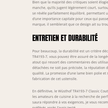
Bien que la majorité des critiques soient élogi
manche, qu’ils jugent légèrement court, surtou
se révèle parfaitement équilibré, permettant u
d’une importance capitale pour ceux qui passent
marque, il semblerait que ce design ait su tro
ENTRETIEN ET DURABILITÉ
Pour beaucoup, la durabilité est un critère déci
TR4193-7, vous pouvez être assuré de la longév
atout qui ressort des commentaires des utilisa
détachées ne soit pas précisée, la réputation 
qualité. La promesse d’une lame bien polie et 
fabrication de cet ustensile.
En définitive, le Wüsthof TR4193-7 Classic Cou
les amateurs de cuisine à la recherche de perf
saura répondre à vos exigences, je vous recom
préférés après l’avoir testé.