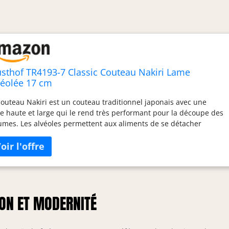
sthof TR4193-7 Classic Couteau Nakiri Lame
véolée 17 cm
couteau Nakiri est un couteau traditionnel japonais avec une
e haute et large qui le rend très performant pour la découpe des
umes. Les alvéoles permettent aux aliments de se détacher
ilement au fil de la découpe. Couteau forgé avec précision dans
 seule pièce d'un acier spécial trempé et doté d’une haute
eur en carbone, pour en garantir la solidité et la durabilité.
nchant extrême garanti grâce à la technologie de pointe Petec de
thof. Couteau parfaitement équilibré, pour une découpe sans
ort. Ne pas mettre au lave-vaisselle, pour conserver le tranchant
ION ET MODERNITÉ
la lame. Couteau de la gamme Classic de Wüsthof Avec son
ign intemporel, son ergonomie parfaite et sa précision lors de la
oupe, la gamme Classic de Wüsthof s'est imposée comme la