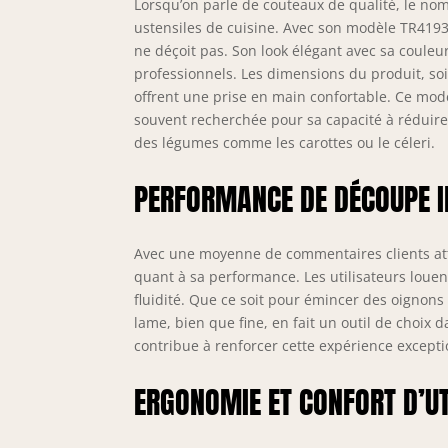
gam
Lorsqu’on parle de couteaux de qualité, le n
pro
ustensiles de cuisine. Avec son modèle TR419
Sol
ne déçoit pas. Son look élégant avec sa couleu
professionnels. Les dimensions du produit, soi
offrent une prise en main confortable. Ce modè
souvent recherchée pour sa capacité à réduire 
des légumes comme les carottes ou le céleri.
PERFORMANCE DE DÉCOUPE I
Avec une moyenne de commentaires clients atte
quant à sa performance. Les utilisateurs louen
fluidité. Que ce soit pour émincer des oignon
lame, bien que fine, en fait un outil de choix
contribue à renforcer cette expérience excepti
ERGONOMIE ET CONFORT D’UT