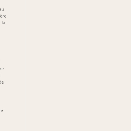
eau
vère
 la
f
tre
s
de
re
i