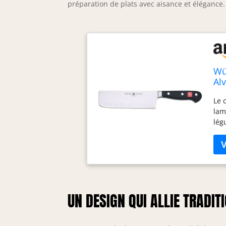
préparation de plats avec aisance et élégance.
Wü
Al
Le 
lam
lég
fac
une
ten
Tra
Wüs
eff
UN DESIGN QUI ALLIE TRADIT
de 
des
déc