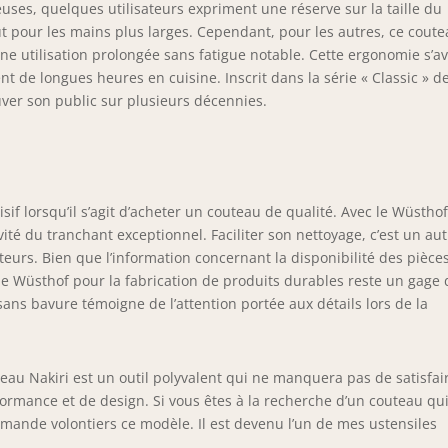
euses, quelques utilisateurs expriment une réserve sur la taille du
t pour les mains plus larges. Cependant, pour les autres, ce cout
ne utilisation prolongée sans fatigue notable. Cette ergonomie s’a
 de longues heures en cuisine. Inscrit dans la série « Classic » de
uver son public sur plusieurs décennies.
sif lorsqu’il s’agit d’acheter un couteau de qualité. Avec le Wüstho
ité du tranchant exceptionnel. Faciliter son nettoyage, c’est un au
teurs. Bien que l’information concernant la disponibilité des pièce
de Wüsthof pour la fabrication de produits durables reste un gage 
sans bavure témoigne de l’attention portée aux détails lors de la
teau Nakiri est un outil polyvalent qui ne manquera pas de satisfai
ormance et de design. Si vous êtes à la recherche d’un couteau qu
mande volontiers ce modèle. Il est devenu l’un de mes ustensiles