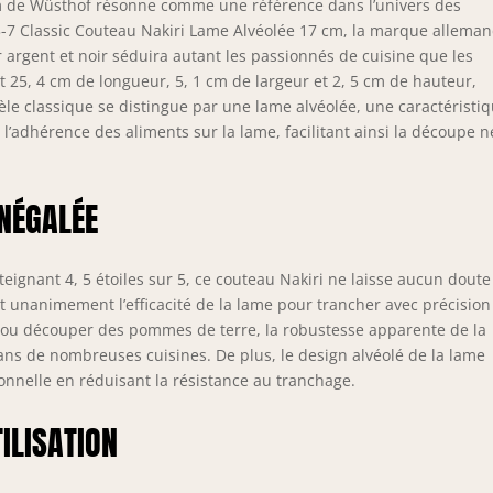
me de référence de la coutellerie haut de gamme pour les
om de Wüsthof résonne comme une référence dans l’univers des
fessionnels et amateurs passionnés. Couteau fabriqué à
3-7 Classic Couteau Nakiri Lame Alvéolée 17 cm, la marque allema
ingen, en Allemagne et bénéficiant d'une garantie à vie.
r argent et noir séduira autant les passionnés de cuisine que les
t 25, 4 cm de longueur, 5, 1 cm de largeur et 2, 5 cm de hauteur,
le classique se distingue par une lame alvéolée, une caractéristi
l’adhérence des aliments sur la lame, facilitant ainsi la découpe n
NÉGALÉE
ignant 4, 5 étoiles sur 5, ce couteau Nakiri ne laisse aucun doute
t unanimement l’efficacité de la lame pour trancher avec précision
s ou découper des pommes de terre, la robustesse apparente de la
 dans de nombreuses cuisines. De plus, le design alvéolé de la lame
onnelle en réduisant la résistance au tranchage.
ILISATION