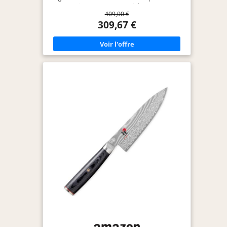
d'environ 63 Rockwell (unité de mesure
409,00 €
internationale de la dureté) et une très grande
résistance à l'usure Procédé spécial CRYODUR de
309,67 €
refroidissement de l'acier, les lames sont
particulièrement aiguisées flexibles et résistantes à
la corrosion Profil de lame japonaise authentique
avec un angle symétrique de 19° Chaque lame est
aiguisée à la main, selon la méthode traditionnelle
"Honbazuke", pour un tranchant exceptionnel
Manche traditionnel en forme de D en bouleau
(de Masur), ergonomique et confortable, permet
de travailler sans de fatiguer Garantie à vie
Fabriqué au Japon Lame : 20 cm