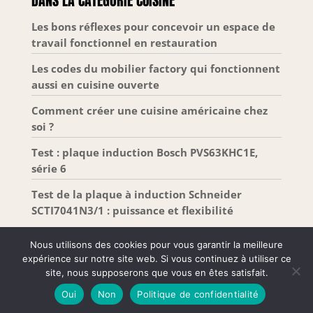
DANS LA CATÉGORIE CUISINE
Les bons réflexes pour concevoir un espace de
travail fonctionnel en restauration
Les codes du mobilier factory qui fonctionnent
aussi en cuisine ouverte
Comment créer une cuisine américaine chez
soi ?
Test : plaque induction Bosch PVS63KHC1E,
série 6
Test de la plaque à induction Schneider
SCTI7041N3/1 : puissance et flexibilité
Nous utilisons des cookies pour vous garantir la meilleure
expérience sur notre site web. Si vous continuez à utiliser ce
site, nous supposerons que vous en êtes satisfait.
Tous droits réservés –
Mentions Légales
-
Plan de
Oui
Non
Politique de confidentialité
site
-
Contact