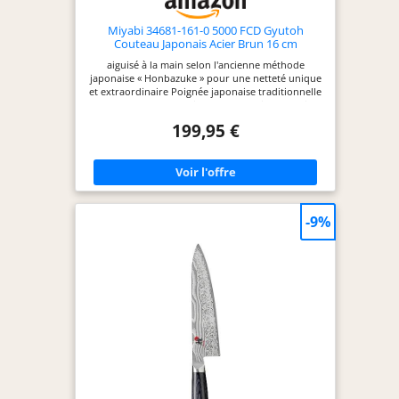
Miyabi 34681-161-0 5000 FCD Gyutoh
Couteau Japonais Acier Brun 16 cm
aiguisé à la main selon l'ancienne méthode
japonaise « Honbazuke » pour une netteté unique
et extraordinaire Poignée japonaise traditionnelle
en forme de D en bois de Pakka, prise en main
optimale et entretien facile Dureté de l'acier :
199,95 €
environ 61 HRC
-9%