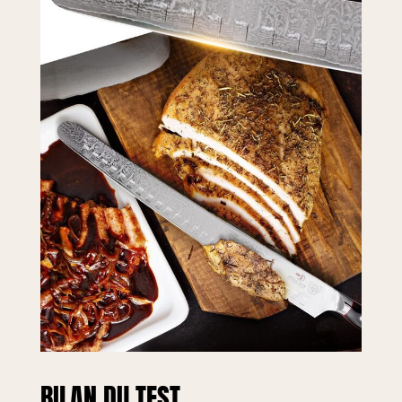
milliers de chefs
professionnels,
boulangers,
fabricants de pain,
propriétaires de
stands de fruits et
cuisiniers à
domicile aiment et
font confiance à
DALSTRONG
DIFFERENCE.
GARANTIE DE
SATISFACTION OU
DE
REMBOURSEMENT
À 100%, essayez-le
sans risque, nous
savons que vous
l'aimerez!
BILAN DU TEST