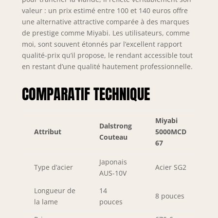
bords. 67 couches
valeur : un prix estimé entre 100 et 140 euros offre
d'acier inoxydable
une alternative attractive comparée à des marques
haut de gamme à
haute teneur en
de prestige comme Miyabi. Les utilisateurs, comme
carbone pour une
moi, sont souvent étonnés par l’excellent rapport
résistance, une
qualité-prix qu’il propose, le rendant accessible tout
durabilité et une
en restant d’une qualité hautement professionnelle.
résistance aux
taches
COMPARATIF TECHNIQUE
exceptionnelles.
Cette trancheuse
au design unique
Miyabi
présente un ventre
Dalstrong
Attribut
5000MCD
légèrement courbé
Couteau
67
et une pointe plus
étroite, offrant une
Japonais
manoeuvrabilité
Type d’acier
Acier SG2
AUS-10V
inattendue pour la
longueur. Conçu à
Longueur de
14
8 pouces
la perfection: La
la lame
pouces
poignée Ultra-
Premium G-10 est