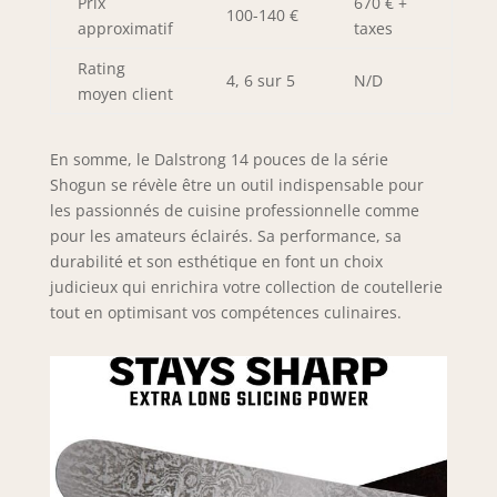
Prix
670 € +
100-140 €
imperméable à la
approximatif
taxes
chaleur, au froid et
à l'humidité. Grade
Rating
4, 6 sur 5
N/D
militaire avec une
moyen client
durée de vie
longue. La forme
En somme, le Dalstrong 14 pouces de la série
de poignée
ergonomique polie
Shogun se révèle être un outil indispensable pour
est conçue pour un
les passionnés de cuisine professionnelle comme
contrôle, une
pour les amateurs éclairés. Sa performance, sa
agilité et un
durabilité et son esthétique en font un choix
confort supérieurs.
judicieux qui enrichira votre collection de coutellerie
Créez des tranches
tout en optimisant vos compétences culinaires.
magnifiquement
longues, fines et
uniformes sans
déchirure ni
déchiquetage en
un seul coup
facile. Découvrez
pourquoi des