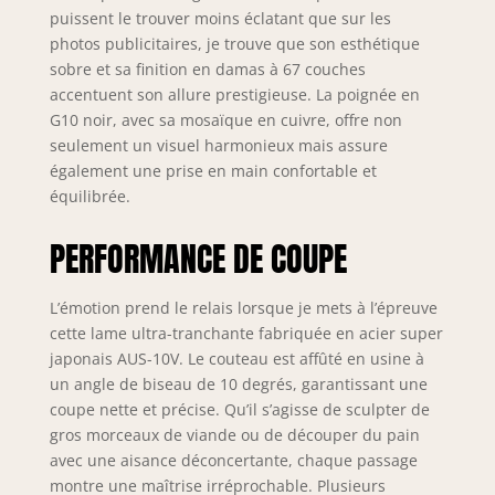
puissent le trouver moins éclatant que sur les
Performance
inégalée: Un
photos publicitaires, je trouve que son esthétique
scalpel impitoyable
sobre et sa finition en damas à 67 couches
comme un bord
accentuent son allure prestigieuse. La poignée en
est terminé à la
G10 noir, avec sa mosaïque en cuivre, offre non
main dans un
seulement un visuel harmonieux mais assure
angle stupéfiant de
également une prise en main confortable et
8 à 12 degrés par
équilibrée.
côté. Refroidi à
l'azote pour
PERFORMANCE DE COUPE
améliorer le
harnais, la
flexibilité et la
L’émotion prend le relais lorsque je mets à l’épreuve
résistance à la
cette lame ultra-tranchante fabriquée en acier super
corrosion. Complet
japonais AUS-10V. Le couteau est affûté en usine à
pour une
un angle de biseau de 10 degrés, garantissant une
robustesse
coupe nette et précise. Qu’il s’agisse de sculpter de
superbe et triplé
gros morceaux de viande ou de découper du pain
pour une
avec une aisance déconcertante, chaque passage
résilience encore
plus grande. Cette
montre une maîtrise irréprochable. Plusieurs