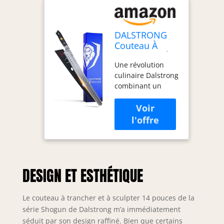
DALSTRONG
Couteau À
Trancher Et À
Une révolution
Sculpter - 14" -
culinaire Dalstrong
Extra Longue -
combinant un
Série Shogun -
savoir-faire
Damas - Acier
remarquable et
Super Japonais
primé, une
AUS-10V -
technologie de
Poignée G10
pointe, un design
Noir -
impressionnant et
Traitement
les meilleurs
Sous Vide -
DESIGN ET ESTHÉTIQUE
matériaux
Avec Gaine
disponibles. La
performance de
Le couteau à trancher et à sculpter 14 pouces de la
pointe n'a jamais
série Shogun de Dalstrong m’a immédiatement
été aussi bonne à
séduit par son design raffiné. Bien que certains
ce prix.