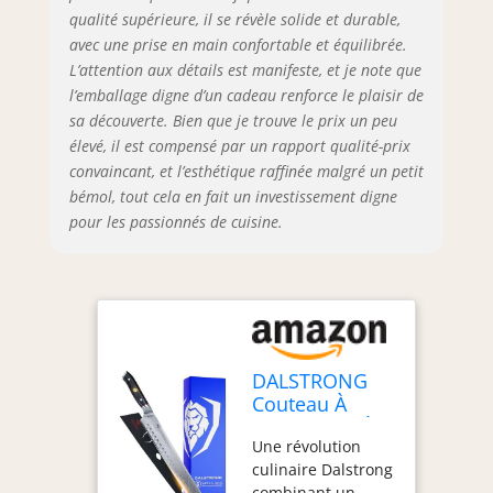
robustesse
qualité supérieure, il se révèle solide et durable,
superbe et triplé
avec une prise en main confortable et équilibrée.
pour une
L’attention aux détails est manifeste, et je note que
résilience encore
l’emballage digne d’un cadeau renforce le plaisir de
plus grande. Cette
sa découverte. Bien que je trouve le prix un peu
lame longue offre
une polyvalence
élevé, il est compensé par un rapport qualité-prix
surprenante et
convaincant, et l’esthétique raffinée malgré un petit
convient à une
bémol, tout cela en fait un investissement digne
variété de tâches,
pour les passionnés de cuisine.
comme la
sculpture de
rôties, le tranchage
de barbecue, la
citrouille et la
pastèque.
Dalstrong Power:
DALSTRONG
Ultra pointu AUS-
Couteau À
10V Vide traité
Trancher Et À
japonais super
Une révolution
Sculpter - 14" -
noyau de coupe en
culinaire Dalstrong
Extra Longue -
acier à 62+ dureté
combinant un