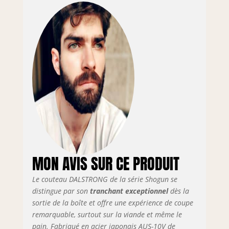
disponibles. La
performance de
pointe n'a jamais
été aussi bonne à
ce prix.
Performance
inégalée: Un
scalpel impitoyable
comme un bord
est terminé à la
main dans un
angle stupéfiant de
8 à 12 degrés par
côté. Refroidi à
l'azote pour
MON AVIS SUR CE PRODUIT
améliorer le
harnais, la
Le couteau DALSTRONG de la série Shogun se
flexibilité et la
distingue par son
tranchant exceptionnel
dès la
résistance à la
sortie de la boîte et offre une expérience de coupe
corrosion. Complet
remarquable, surtout sur la viande et même le
pour une
pain. Fabriqué en acier japonais AUS-10V de