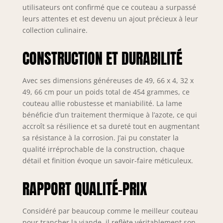
lame longue offre
utilisateurs ont confirmé que ce couteau a surpassé
une polyvalence
leurs attentes et est devenu un ajout précieux à leur
surprenante et
collection culinaire.
convient à une
variété de tâches,
CONSTRUCTION ET DURABILITÉ
comme la
sculpture de
rôties, le tranchage
Avec ses dimensions généreuses de 49, 66 x 4, 32 x
de barbecue, la
49, 66 cm pour un poids total de 454 grammes, ce
citrouille et la
couteau allie robustesse et maniabilité. La lame
pastèque.
bénéficie d’un traitement thermique à l’azote, ce qui
Dalstrong Power:
accroît sa résilience et sa dureté tout en augmentant
Ultra pointu AUS-
sa résistance à la corrosion. J’ai pu constater la
10V Vide traité
qualité irréprochable de la construction, chaque
japonais super
détail et finition évoque un savoir-faire méticuleux.
noyau de coupe en
acier à 62+ dureté
RAPPORT QUALITÉ-PRIX
Rockwell pour des
performances
extraordinaires et
Considéré par beaucoup comme le meilleur couteau
la rétention des
pour trancher la viande, il reflète véritablement son