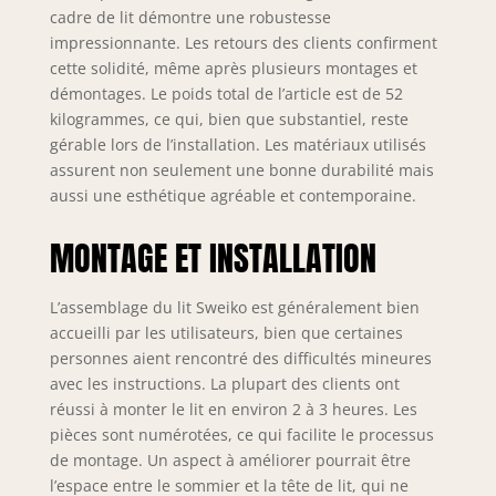
renforcé, ce lit offre un soutien
cadre de lit démontre une robustesse
optimal du matelas, une excellente
impressionnante. Les retours des clients confirment
ventilation et une stabilité à long
cette solidité, même après plusieurs montages et
terme. Conçu pour résister au
démontages. Le poids total de l’article est de 52
quotidien, même avec une utilisation
kilogrammes, ce qui, bien que substantiel, reste
intensive.
gérable lors de l’installation. Les matériaux utilisés
assurent non seulement une bonne durabilité mais
aussi une esthétique agréable et contemporaine.
MONTAGE ET INSTALLATION
L’assemblage du lit Sweiko est généralement bien
accueilli par les utilisateurs, bien que certaines
personnes aient rencontré des difficultés mineures
avec les instructions. La plupart des clients ont
réussi à monter le lit en environ 2 à 3 heures. Les
pièces sont numérotées, ce qui facilite le processus
de montage. Un aspect à améliorer pourrait être
l’espace entre le sommier et la tête de lit, qui ne