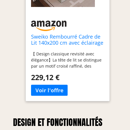
Sweiko Rembourré Cadre de
Lit 140x200 cm avec éclairage
LED sommier et Rangement à
【 Design classique revisité avec
Lattes,USB Chargement,
élégance】La tête de lit se distingue
Linen (sans Matelas)
par un motif croisé raffiné, des
finitions métalliques décoratives et
229,12 €
des pieds élargis qui allient
esthétique vintage et modernité. Un
lit qui devient instantanément le
point focal stylé de votre chambre.
【Tête de lit intelligente】Prises
électriques + ports USB/USB-C pour
charger vos appareils depuis le lit
DESIGN ET FONCTIONNALITÉS
Compartiments intégrés et accoudoir
rabattable pour ranger lunettes,