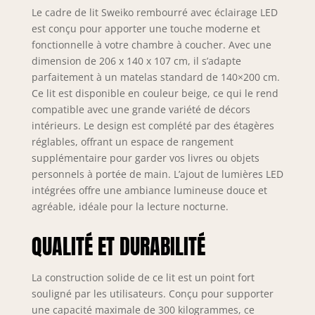
livres ou télécommandes.Bandeau
Le cadre de lit Sweiko rembourré avec éclairage LED
LED RGB contrôlable via application
est conçu pour apporter une touche moderne et
smartphone pour créer l’ambiance
fonctionnelle à votre chambre à coucher. Avec une
parfaite (détente, lecture ou
dimension de 206 x 140 x 107 cm, il s’adapte
sommeil) 【Grand espace de
parfaitement à un matelas standard de 140×200 cm.
rangement caché sous le lit】Grâce
Ce lit est disponible en couleur beige, ce qui le rend
au système hydraulique silencieux,
compatible avec une grande variété de décors
accédez facilement à un vaste
espace de rangement sous le
intérieurs. Le design est complété par des étagères
sommier. Idéal pour y stocker linge
réglables, offrant un espace de rangement
de lit, couvertures, chaussures ou
supplémentaire pour garder vos livres ou objets
affaires de saison – tout reste
personnels à portée de main. L’ajout de lumières LED
ordonné, invisible et accessible.
intégrées offre une ambiance lumineuse douce et
【Revêtement en velours haut de
agréable, idéale pour la lecture nocturne.
gamme】Le lit est recouvert d’un
velours premium, doux au toucher,
QUALITÉ ET DURABILITÉ
respectueux de la peau et agréable
toute l’année. Il apporte chaleur, luxe
discret et un confort sensoriel
La construction solide de ce lit est un point fort
immédiat. 【 Structure robuste 】
souligné par les utilisateurs. Conçu pour supporter
Monté sur un sommier à lattes
une capacité maximale de 300 kilogrammes, ce