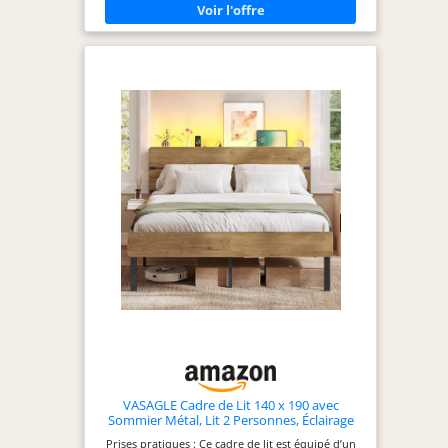
pas pour le ménage, l’aspirateur robot passe sans
problème Stable et robuste : Avec ses tubes
métalliques robustes, ses 9 pieds et ses lattes
solides, bien fixés au cadre et renforcés par une
barre verticale pour résister à la déformation, ce
cadre de lit est stable et supporte jusqu’à 500 kg
de charge Esthétique moderne : Des lignes
épurées et un cadre simple lui confèrent une
élégance intemporelle qui s’intègre
harmonieusement à tous les styles de décoration
intérieure Montage facile & cales incluses : Grâce
aux instructions illustrées et aux pièces
numérotées, vous pouvez assembler ce lit double
sans effort. Les cales fournies maintiennent
efficacement le matelas en place pour un sommeil
paisible
VASAGLE Cadre de Lit 140 x 190 avec
Sommier Métal, Lit 2 Personnes, Éclairage
LED, Port USB et Type-C, Espace de
Prises pratiques : Ce cadre de lit est équipé d’un