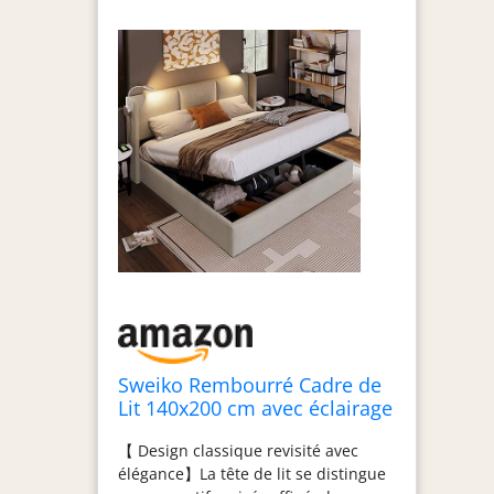
Sweiko Rembourré Cadre de
Lit 140x200 cm avec éclairage
LED sommier et Rangement à
【 Design classique revisité avec
Lattes,USB Chargement,
élégance】La tête de lit se distingue
Linen (sans Matelas)