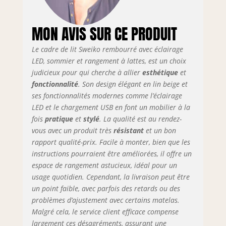
affaires de saison – tout reste
ordonné, invisible et accessible.
MON AVIS SUR CE PRODUIT
【Revêtement en velours haut de
gamme】Le lit est recouvert d’un
Le cadre de lit Sweiko rembourré avec éclairage
velours premium, doux au toucher,
LED, sommier et rangement à lattes, est un choix
respectueux de la peau et agréable
toute l’année. Il apporte chaleur, luxe
judicieux pour qui cherche à allier
esthétique
et
discret et un confort sensoriel
fonctionnalité
. Son design élégant en lin beige et
immédiat. 【 Structure robuste 】
ses fonctionnalités modernes comme l’éclairage
Monté sur un sommier à lattes
LED et le chargement USB en font un mobilier à la
renforcé, ce lit offre un soutien
fois
pratique
et
stylé
. La qualité est au rendez-
optimal du matelas, une excellente
vous avec un produit très
résistant
et un bon
ventilation et une stabilité à long
rapport qualité-prix. Facile à monter, bien que les
terme. Conçu pour résister au
instructions pourraient être améliorées, il offre un
quotidien, même avec une utilisation
espace de rangement astucieux, idéal pour un
intensive.
usage quotidien. Cependant, la livraison peut être
un point faible, avec parfois des retards ou des
problèmes d’ajustement avec certains matelas.
Malgré cela, le service client efficace compense
largement ces désagréments, assurant une