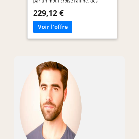
par un motif croisé raffiné, des
finitions métalliques décoratives et
229,12 €
des pieds élargis qui allient
esthétique vintage et modernité. Un
lit qui devient instantanément le
point focal stylé de votre chambre.
【Tête de lit intelligente】Prises
électriques + ports USB/USB-C pour
charger vos appareils depuis le lit
Compartiments intégrés et accoudoir
rabattable pour ranger lunettes,
livres ou télécommandes.Bandeau
LED RGB contrôlable via application
smartphone pour créer l’ambiance
parfaite (détente, lecture ou
sommeil) 【Grand espace de
rangement caché sous le lit】Grâce
au système hydraulique silencieux,
accédez facilement à un vaste
espace de rangement sous le
sommier. Idéal pour y stocker linge
de lit, couvertures, chaussures ou