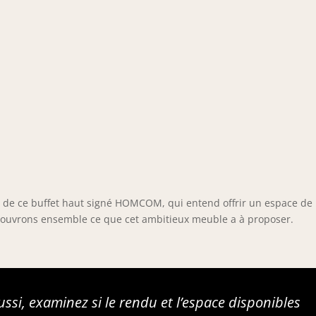
 de ce buffet haut signé HOMCOM, qui entend offrir un espace de
écouvrons ensemble ce que cet ambitieux meuble a à proposer.
ssi, examinez si le rendu et l’espace disponibles