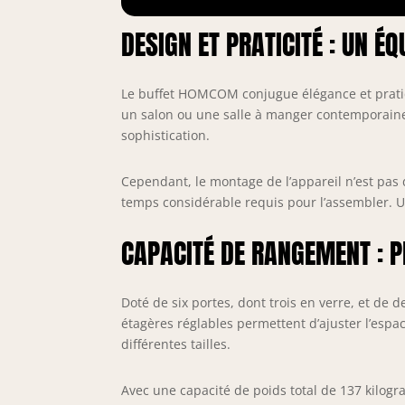
p
S
DESIGN ET PRATICITÉ : UN ÉQ
p
r
g
Le buffet HOMCOM conjugue élégance et pratici
S
un salon ou une salle à manger contemporaine
D
sophistication.
r
M
Cependant, le montage de l’appareil n’est pas de
temps considérable requis pour l’assembler. Un
CAPACITÉ DE RANGEMENT : PE
Doté de six portes, dont trois en verre, et de d
étagères réglables permettent d’ajuster l’espa
différentes tailles.
Avec une capacité de poids total de 137 kilog