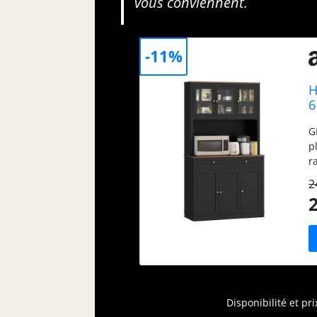
vous conviennent.
-11%
H
6
G
p
r
t
2
s
a
S
d
p
M
l
C
Disponibilité et pr
p