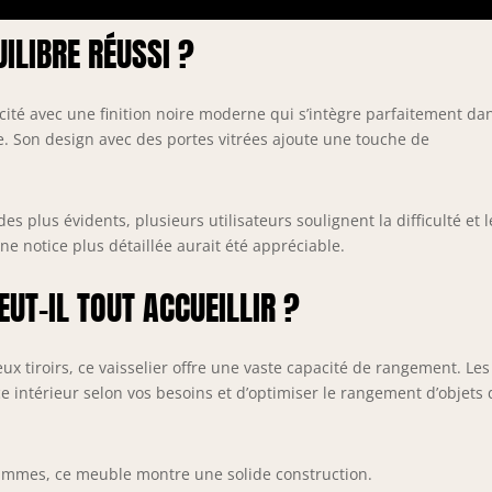
arfaitement à la cuisine, au salon ou à la salle à manger.
ÉCURITÉ AVANT TOUT : La sécurité est notre première
UILIBRE RÉUSSI ?
réoccupation. Ce buffet de cuisine comporte un système anti-
enversement pouvant être fixé de manière sûre au mur,
arantissant sa stabilité et votre tranquillité d'esprit.
té avec une finition noire moderne qui s’intègre parfaitement da
PÉCIFICATIONS SUR LE MEUBLE DE RANGEMENT DE CUISINE :
. Son design avec des portes vitrées ajoute une touche de
imensions totales : 100l x 40P x 180H cm. Charge max.
ecommandée : 137 kg (total), 25 kg (plateau), 4 kg (tiroir).
ontage nécessaire.
s plus évidents, plusieurs utilisateurs soulignent la difficulté et l
e notice plus détaillée aurait été appréciable.
UT-IL TOUT ACCUEILLIR ?
eux tiroirs, ce vaisselier offre une vaste capacité de rangement. Les
ce intérieur selon vos besoins et d’optimiser le rangement d’objets
rammes, ce meuble montre une solide construction.