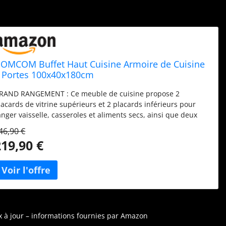
OMCOM Buffet Haut Cuisine Armoire de Cuisine
 Portes 100x40x180cm
RAND RANGEMENT : Ce meuble de cuisine propose 2
lacards de vitrine supérieurs et 2 placards inférieurs pour
anger vaisselle, casseroles et aliments secs, ainsi que deux
iroirs pour les serviettes et couverts. Son plan de travail
46,90 €
pacieux, doté d'un passe-câble, est parfait pour y placer des
219,90 €
ppareils tels qu'un micro-ondes ou une machine à café.
TOCKAGE PERSONNALISABLE : Organisez votre espace avec
es étagères ajustables dans notre armoire de cuisine, idéale
our des articles volumineux tels que carafes et boîtes à pâtes.
odifiez la disposition des étagères facilement pour optimiser
'espace et maintenir votre cuisine en ordre. DESIGN ÉLÉGANT :
e meuble de cuisine, présentant des portes en verre et des
ix à jour – informations fournies par Amazon
ortes shaker avec de fines poignées argentées, convient