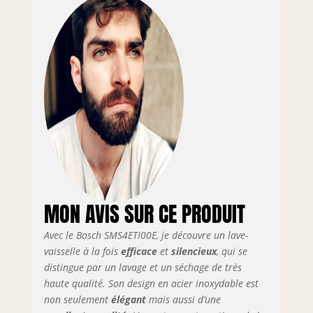
RackMatic 3
niveaux, la hauteur
du panier
supérieur peut être
facilement ajustée,
jusqu'à 5 cm,
même lorsqu'il est
complètement
chargé. Le lave
vaisselle de Bosch
est doté d'une
connectivité
intelligente pour
faciliter votre
MON AVIS SUR CE PRODUIT
quotidien. Grâce au
partenariat avec
Avec le Bosch SMS4ETI00E, je découvre un lave-
Amazon Alexa vous
pouvez contrôler
vaisselle à la fois
efficace
et
silencieux
, qui se
votre lave-vaisselle
distingue par un lavage et un séchage de très
par la voix mais
haute qualité. Son design en acier inoxydable est
aussi lancer un
non seulement
élégant
mais aussi d’une
programme