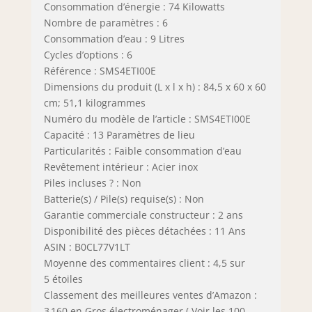
Consommation d’énergie : 74 Kilowatts
Nombre de paramètres : 6
Consommation d’eau : 9 Litres
Cycles d’options : 6
Référence : SMS4ETI00E
Dimensions du produit (L x l x h) : 84,5 x 60 x 60
cm; 51,1 kilogrammes
Numéro du modèle de l’article : SMS4ETI00E
Capacité : 13 Paramètres de lieu
Particularités : Faible consommation d’eau
Revêtement intérieur : Acier inox
Piles incluses ? : Non
Batterie(s) / Pile(s) requise(s) : Non
Garantie commerciale constructeur : 2 ans
Disponibilité des pièces détachées : 11 Ans
ASIN : B0CL77V1LT
Moyenne des commentaires client : 4,5 sur
5 étoiles
Classement des meilleures ventes d’Amazon :
3 160 en Gros électroménager ( Voir les 100