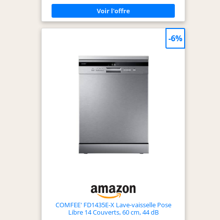
économique et durable et un système d'ouverture
de porte automatique en fin de cycle pour un
séchage rapide qui économise l'énergie. 8
PROGRAMMES QUI S’ADAPTENT A TOUS LES
BESOINS : Ce lave-vaisselle propose 8
-6%
programmes, dont un programme Wash & Dry de
35 min. Programmable, il offre une possibilité de
départ différé pour le faire tourner aux heures
qui vous conviennent. DESIGN EPURE ET
CONTROLE A DISTANCE SIMPLIFIE : Ce lave-
vaisselle blanc est doté d'un panneau de
commande digital et d'une connectivité Wi-
Fi/Bluetooth qui permet son contrôle à distance
via l’application hOn. ELECTOMENAGER MALIN ET
DESIGN : La marque italienne Candy propose des
appareils électroménagers intuitifs et dotés de
technologies innovantes à un prix abordable,
pour simplifier le quotidien de tous.
COMFEE' FD1435E-X Lave-vaisselle Pose
Libre 14 Couverts, 60 cm, 44 dB