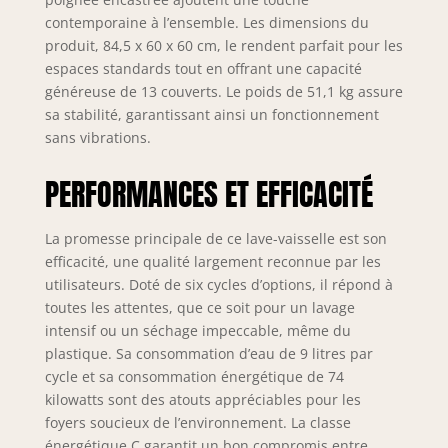
chargé. Le lave
contemporaine à l’ensemble. Les dimensions du
vaisselle de Bosch
produit, 84,5 x 60 x 60 cm, le rendent parfait pour les
est doté d'une
espaces standards tout en offrant une capacité
connectivité
généreuse de 13 couverts. Le poids de 51,1 kg assure
intelligente pour
sa stabilité, garantissant ainsi un fonctionnement
faciliter votre
sans vibrations.
quotidien. Grâce au
partenariat avec
PERFORMANCES ET EFFICACITÉ
Amazon Alexa vous
pouvez contrôler
votre lave-vaisselle
La promesse principale de ce lave-vaisselle est son
par la voix mais
efficacité, une qualité largement reconnue par les
aussi lancer un
utilisateurs. Doté de six cycles d’options, il répond à
programme
toutes les attentes, que ce soit pour un lavage
directement via
intensif ou un séchage impeccable, même du
votre smartphone.
plastique. Sa consommation d’eau de 9 litres par
Le lave-vaisselle est
cycle et sa consommation énergétique de 74
exceptionnellement
silencieux et
kilowatts sont des atouts appréciables pour les
discret avec un
foyers soucieux de l’environnement. La classe
niveau de bruit de
énergétique C garantit un bon compromis entre