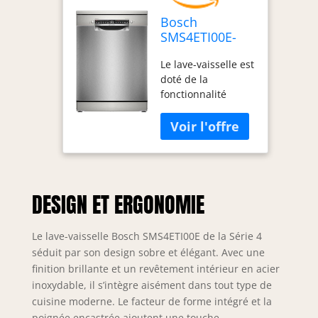
Bosch
SMS4ETI00E-
Série 4 - Lave-
Le lave-vaisselle est
vaisselle pose-
doté de la
libre - 60 cm -
fonctionnalité
13 couverts -
Efficient Dry qui
Silence Plus 44
assure un séchage
dB - Acier inox
performant grâce à
l'ouverture de
porte automatique
en fin de cycle.
DESIGN ET ERGONOMIE
Pourvu du système
RackMatic 3
niveaux, la hauteur
Le lave-vaisselle Bosch SMS4ETI00E de la Série 4
du panier
séduit par son design sobre et élégant. Avec une
supérieur peut être
finition brillante et un revêtement intérieur en acier
facilement ajustée,
inoxydable, il s’intègre aisément dans tout type de
jusqu'à 5 cm,
cuisine moderne. Le facteur de forme intégré et la
même lorsqu'il est
poignée encastrée ajoutent une touche
complètement