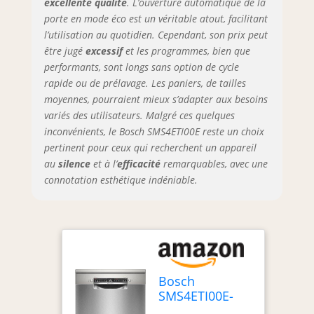
excellente qualité
. L’ouverture automatique de la
directement via
porte en mode éco est un véritable atout, facilitant
votre smartphone.
l’utilisation au quotidien. Cependant, son prix peut
Le lave-vaisselle est
être jugé
excessif
et les programmes, bien que
exceptionnellement
performants, sont longs sans option de cycle
silencieux et
rapide ou de prélavage. Les paniers, de tailles
discret avec un
niveau de bruit de
moyennes, pourraient mieux s’adapter aux besoins
44 dB Livraison : 1x
variés des utilisateurs. Malgré ces quelques
lave-vaisselle pose-
inconvénients, le Bosch SMS4ETI00E reste un choix
libre de Bosch avec
pertinent pour ceux qui recherchent un appareil
accessoires de
au
silence
et à l’
efficacité
remarquables, avec une
série
connotation esthétique indéniable.
Bosch
SMS4ETI00E-
Série 4 - Lave-