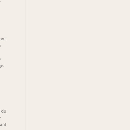
ont
n
n
ge.
é du
e
çant