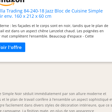
ella Trading 84-240-18 Jazz Bloc de Cuisine Simple
ir env. 160 x 212 x 60 cm
erne : les façades et le corps sont en noir, tandis que le plan de
vail est dans un aspect chêne Lanzelot chaud. Les poignées en
r mat complètent l'ensemble. Beaucoup d'espace - Cette
chenette offre une variété de possibilités de rangement
elligentes. Les compartiments spacieux permettent un rangement
onné de vos ustensiles de cuisine et de vos fournitures.
ensible - Cette cuisine peut être complétée en fonction de vos
oins spatiaux avec des armoires suspendues, des armoires
érieures et de nombreuses autres options dans le même design.
tage facile : le bloc de cuisine est rapide et facile à monter grâce
 instructions détaillées (français non garanti) et convient donc
 débutants. Matériel de montage inclus. Dimensions (l x H x P) :
 x 212 x 60 cm. STELLA TRADING Le mobilier est notre passion.
ine Simple Noir séduit immédiatement par son allure moderne et
s sommes synonymes de qualité supérieure et c'est pourquoi
s travaillons uniquement avec des fournisseurs soigneusement
 et le plan de travail confère à l’ensemble un aspect sophistiqué e
ectionnés et renommés.
re facilement dans divers styles de décoration intérieure, que ce s
 campagne. La finition mate, en plus de son apparence