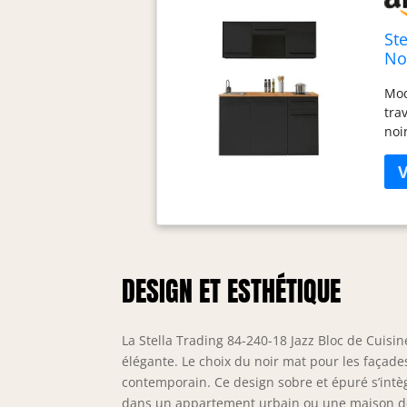
St
No
Mod
tra
noi
kit
int
ord
Ext
bes
inf
Mon
DESIGN ET ESTHÉTIQUE
aux
aux
160
La Stella Trading 84-240-18 Jazz Bloc de Cuis
Nou
nou
élégante. Le choix du noir mat pour les façades
sél
contemporain. Ce design sobre et épuré s’intèg
dans un appartement urbain ou une maison de