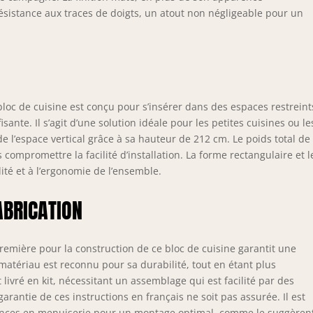
ésistance aux traces de doigts, un atout non négligeable pour un
loc de cuisine est conçu pour s’insérer dans des espaces restreint
ante. Il s’agit d’une solution idéale pour les petites cuisines ou le
de l’espace vertical grâce à sa hauteur de 212 cm. Le poids total de
compromettre la facilité d’installation. La forme rectangulaire et l
lité et à l’ergonomie de l’ensemble.
ABRICATION
remière pour la construction de ce bloc de cuisine garantit une
matériau est reconnu pour sa durabilité, tout en étant plus
livré en kit, nécessitant un assemblage qui est facilité par des
arantie de ces instructions en français ne soit pas assurée. Il est
ences en menuiserie pour un montage optimal, comme le suggèren