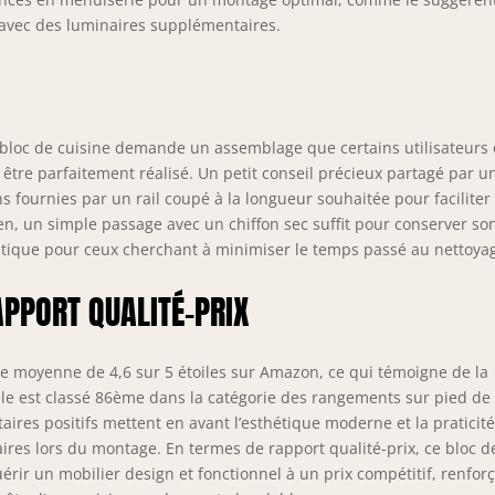
t avec des luminaires supplémentaires.
 bloc de cuisine demande un assemblage que certains utilisateurs 
être parfaitement réalisé. Un petit conseil précieux partagé par u
s fournies par un rail coupé à la longueur souhaitée pour faciliter
en, un simple passage avec un chiffon sec suffit pour conserver so
pratique pour ceux cherchant à minimiser le temps passé au nettoya
APPORT QUALITÉ-PRIX
te moyenne de 4,6 sur 5 étoiles sur Amazon, ce qui témoigne de la
dèle est classé 86ème dans la catégorie des rangements sur pied de
aires positifs mettent en avant l’esthétique moderne et la praticit
res lors du montage. En termes de rapport qualité-prix, ce bloc d
érir un mobilier design et fonctionnel à un prix compétitif, renfor