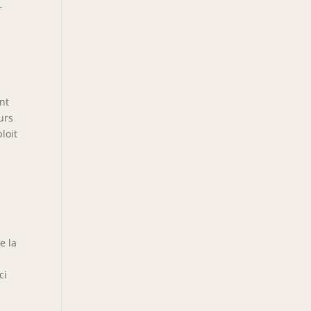
r
nt
urs
loit
e la
ci