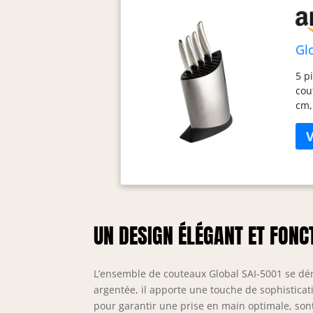
Gl
5 p
cou
cm,
ino
est
con
leu
rés
pou
con
Fab
UN DESIGN ÉLÉGANT ET FONC
mat
L’ensemble de couteaux Global SAI-5001 se dé
argentée, il apporte une touche de sophisticat
pour garantir une prise en main optimale, sont 