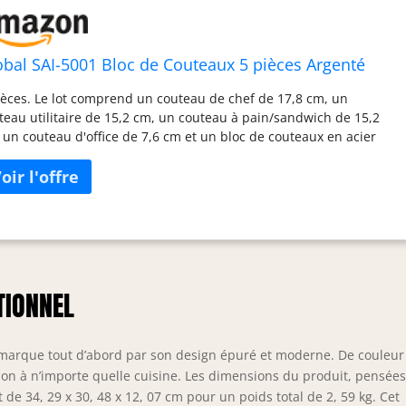
obal SAI-5001 Bloc de Couteaux 5 pièces Argenté
ièces. Le lot comprend un couteau de chef de 17,8 cm, un
teau utilitaire de 15,2 cm, un couteau à pain/sandwich de 15,2
 un couteau d'office de 7,6 cm et un bloc de couteaux en acier
xydable en forme de bateau – Taille S. Chaque lame Global SAI
 fabriquée en acier inoxydable de qualité supérieure, Cordova 18,
çue exclusivement pour Globalal. Les lames SAI maintiennent
rs bords tranchants plus longtemps que les autres aciers et
istent à la rouille, aux taches et à la corrosion. Léger et équilibré
r une manipulation facile dans la cuisine. Contours lisses et
struction sans couture pour éliminer les aliments et les saletés.
riqué à Niigata, Japon, garantie à vie contre les défauts de
TIONNEL
ériaux et de fabrication.
marque tout d’abord par son design épuré et moderne. De couleur
ion à n’importe quelle cuisine. Les dimensions du produit, pensée
de 34, 29 x 30, 48 x 12, 07 cm pour un poids total de 2, 59 kg. Cet