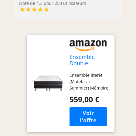
Note de 4.3 pour 250 utilisateurs
Ensemble
Double
sommier +
Ensemble literie
Matelas Regen
(Matelas +
à mémoire de
Sommier) Mémoire
Forme 160x200
de forme Niveau
| Epaisseur :
559,00 €
de confort : Ferme
24 cm |
- Epaisseur : 24 cm
Confort :
- Densité : 55
Ferme
kg/m3 - 5 zones de
confort Bande
latéral : 3D micro