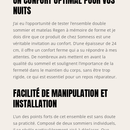
UN CONFORT OPTIMAL POUR VOS
perforé ultra-
NUITS
respirable
Indépendance de
couchage :
J’ai eu l’opportunité de tester l’ensemble double
Excellente -
sommier et matelas Regen à mémoire de forme et je
Réversible
dois dire que ce produit de chez Somness est une
Eté/Hiver
véritable invitation au confort. D’une épaisseur de 24
Certification :
cm, il offre un confort ferme qui a su répondre à mes
Oeko-Tex -
attentes. De nombreux avis mettent en avant la
Fabrication
qualité du sommeil et soulignent l’importance de la
européenne -
fermeté dans le maintien du corps, sans être trop
Garantie : 10 ans
rigide, ce qui est essentiel pour un repos réparateur.
FACILITÉ DE MANIPULATION ET
INSTALLATION
L’un des points forts de cet ensemble est sans doute
sa praticité. Composé de deux sommiers individuels,
il se révèle particulièrement aisé à déplacer. Que