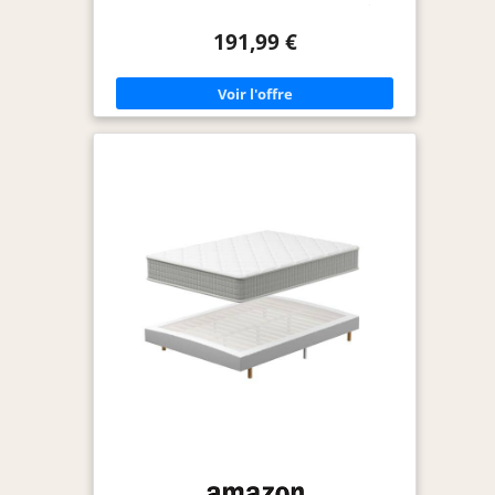
structure 7 zones, notre matelas offre un meilleur
soutien. Il épouse les formes de votre corps et
191,99 €
répartit de façon uniforme la pression pour vous
faire profiter d’une grande sensation de confort,
quelle que soit votre posture de sommeil.
Entretien facile et Respirant : La housse en tissu
tricoté a un meilleur toucher, permet au matelas
de «respirer», évacuer la chaleur et absorbe
l’humidité. Anti-acarien, anti-bactérien, anti-
moisissure, hypoallergénique. La housse étant
lavable, ce matelas est facile à entretenir. Testé et
certifié CERTIPUR-US. Taille 140x190 cm, le matelas
est livré enroulé et compressé pour en faciliter la
livraison. Attendez 48 à 72h pour laisser
reprendre sa forme d’origine. Matière - Lattes en
bois,Structure - Acier renforcé. Pieds en Acier,
Livré avec 7 pieds (environ 26cm) - 36 lattes- Livré
en kit