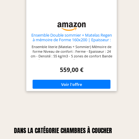
qu'il retrouve pleinement sa forme et son
élasticité. ASSEMBLAGE SIMPLE - Notre kit complet
comprend tout le nécessaire pour un assemblage
rapide et intuitif (pièces, outils, instructions
illustrées). Pour une livraison optimale, votre
commande sera expédiée dans deux colis
soigneusement protégés (matelas et sommier à
Ensemble Double sommier + Matelas Regen
ressorts).
à mémoire de Forme 160x200 | Epaisseur :
24 cm | Confort : Ferme
Ensemble literie (Matelas + Sommier) Mémoire de
forme Niveau de confort : Ferme - Epaisseur : 24
cm - Densité : 55 kg/m3 - 5 zones de confort Bande
latéral : 3D micro perforé - Coutil : Coutil 100%
polyester micro perforé ultra-respirable
559,00 €
Indépendance de couchage : Excellente -
Réversible Eté/Hiver Certification : Oeko-Tex -
Fabrication européenne - Garantie : 10 ans
DANS LA CATÉGORIE CHAMBRES À COUCHER