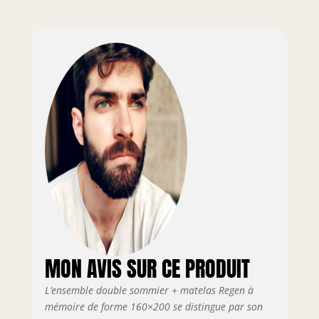
perforé - Coutil :
Coutil 100%
polyester micro
perforé ultra-
respirable
Indépendance de
couchage :
Excellente -
Réversible
Eté/Hiver
Certification :
Oeko-Tex -
Fabrication
européenne -
Garantie : 10 ans
MON AVIS SUR CE PRODUIT
L’ensemble double sommier + matelas Regen à
mémoire de forme 160×200 se distingue par son