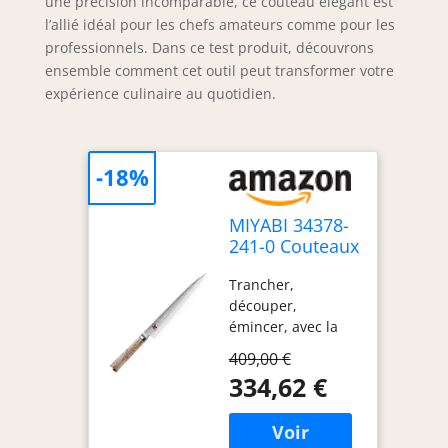
une précision incomparable, ce couteau élégant est
l’allié idéal pour les chefs amateurs comme pour les
professionnels. Dans ce test produit, découvrons
ensemble comment cet outil peut transformer votre
expérience culinaire au quotidien.
-18%
MIYABI 34378-
241-0 Couteaux
Japonais
Trancher,
Sujihiki
découper,
émincer, avec la
plus grande
409,00 €
précision Fabriqué
334,62 €
au Japon Garantie :
A vie Matière :
Lame en acier