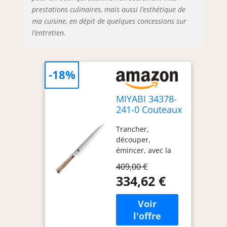
prestations culinaires, mais aussi l’esthétique de
ma cuisine, en dépit de quelques concessions sur
l’entretien.
-18%
MIYABI 34378-
241-0 Couteaux
Japonais
Trancher,
Sujihiki
découper,
émincer, avec la
plus grande
409,00 €
précision Fabriqué
334,62 €
au Japon Garantie :
A vie Matière :
Lame en acier
inoxydable spécial
design damas 101