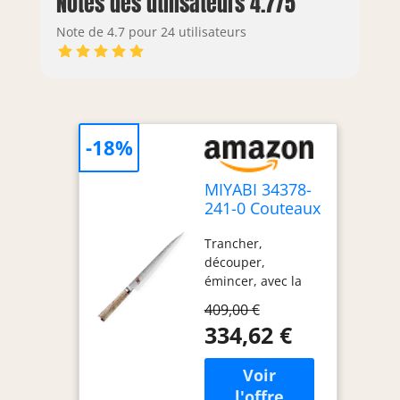
Notes des utilisateurs 4.7/5
Note de 4.7 pour 24 utilisateurs
-18%
MIYABI 34378-
241-0 Couteaux
Japonais
Trancher,
Sujihiki
découper,
émincer, avec la
plus grande
409,00 €
précision Fabriqué
334,62 €
au Japon Garantie :
A vie Matière :
Lame en acier
inoxydable spécial