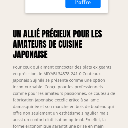
inoxydable spécial
design damas 101
couches, manche
traditionnel en
forme de D en
UN ALLIÉ PRÉCIEUX POUR LES
bouleau
Dimensions : 24
AMATEURS DE CUISINE
cm
JAPONAISE
Pour ceux qui aiment concocter des plats exigeants
en précision, le MIYABI 34378-241-0 Couteaux
Japonais Sujihiki se présente comme une option
incontournable. Conçu pour les professionnels
comme pour les amateurs passionnés, ce couteau de
fabrication japonaise excelle grâce à sa lame
damasquinée et son manche en bois de bouleau qui
offre non seulement un esthétisme singulier mais
aussi un confort d’utilisation optimal. En effet, la
forme ergonomique garantit une prise en main