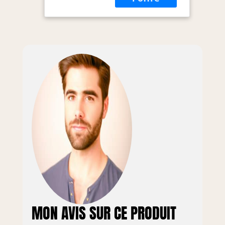
design damas 101
couches, manche
traditionnel en
forme de D en
bouleau
Dimensions : 24
cm
MON AVIS SUR CE PRODUIT