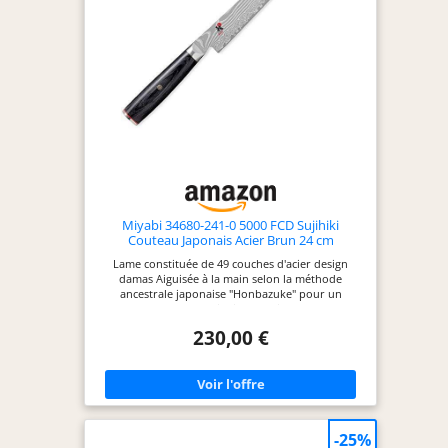
Miyabi 34680-241-0 5000 FCD Sujihiki
Couteau Japonais Acier Brun 24 cm
Lame constituée de 49 couches d'acier design
damas Aiguisée à la main selon la méthode
ancestrale japonaise "Honbazuke" pour un
tranchant extraordinaire et unique Manche
traditionnel japonais en forme de D en bois de
230,00 €
pakka, prise en main optimale et entretien facile
Dureté de l'acier environ 61 hrc Fabriqué à seki
(japon) répondant aux exigences en termes
d'esthétique, de confort, et de tranchant
-25%