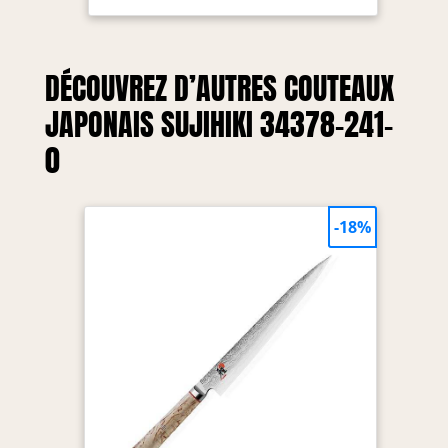
couches, manche
traditionnel en
forme de D en
DÉCOUVREZ D’AUTRES COUTEAUX
bouleau
Dimensions : 24
JAPONAIS SUJIHIKI 34378-241-
cm
0
-18%