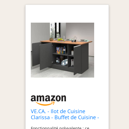
transformer de plan de travail en
table de salle à manger en fait un
meuble idéal pour les espaces
multifonctionnels. De plus, le soin
apporté aux détails et la qualité des
matériaux utilisés lui permettent de
s'intégrer parfaitement au reste de
votre décor et d'apporter une touche
de classe et de fonctionnalité à votre
cuisine.
VE.CA. - Ilot de Cuisine
Clarissa - Buffet de Cuisine -
Armoire de Cuisine - Idéal
Fonctionnalité polyvalente : ce