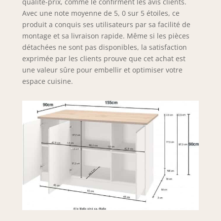
qualité-prix, comme le confirment les avis clients.
votre décor et d'apporter une touche
Avec une note moyenne de 5, 0 sur 5 étoiles, ce
de classe et de fonctionnalité à votre
produit a conquis ses utilisateurs par sa facilité de
cuisine.
montage et sa livraison rapide. Même si les pièces
détachées ne sont pas disponibles, la satisfaction
exprimée par les clients prouve que cet achat est
une valeur sûre pour embellir et optimiser votre
espace cuisine.