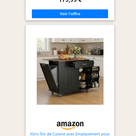
lait et grains de café. La barre à serviettes et le
range-épices inclus rendent les articles facilement
accessibles. Note : l'article est expédié en 2 colis ;
les délais de livraison peuvent varier. Plan de
Travail en bois Massif avec Rallonge: Le plan de
travail solide en bois massif s'agrandit grâce à une
rallonge, passant de 45 cm à 75 cm de largeur.
Idéal pour la préparation des repas, la découpe
ou les repas rapides, il remplace avantageusement
une table traditionnelle tout en économisant de
l'espace. Structure Lourde et Stable: Fabriqué avec
des matériaux de qualité, l'îlot de cuisine assure
une stabilité optimale. Des clips de fixation pour le
panneau arrière et 5 roues (dont 2 freinées)
renforcent l'équilibre et permettent un
déplacement facile en toute sécurité. Montage
Simple et bien Organisé: Toutes les pièces sont
clairement étiquetées et les instructions sont
faciles à suivre. Les accessoires et outils
nécessaires au montage sont inclus pour une
installation sans difficulté. Polyvalent et
Fonctionnel: Cet îlot de cuisine sert à la fois de
station café, d'espace de rangement, de plan de
travail supplémentaire, de support pour micro-
ondes ou de table à manger. Une solution
pratique pour la cuisine, la salle à manger ou le
salon.
Xbro Îlot de Cuisine avec Emplacement pour