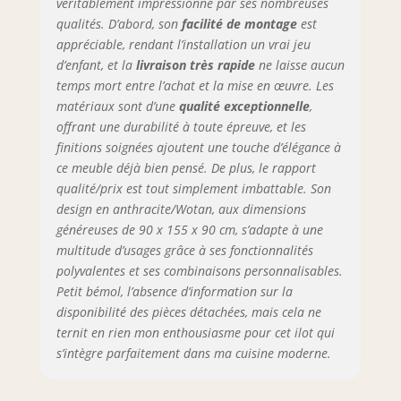
véritablement impressionné par ses nombreuses
couleurs attrayantes disponibles
complètent harmonieusement l'offre,
qualités. D’abord, son
facilité de montage
est
vous permettant de personnaliser
appréciable, rendant l’installation un vrai jeu
davantage l'aspect de votre cuisine.
d’enfant, et la
livraison très rapide
ne laisse aucun
Que vous préfériez les tons neutres
temps mort entre l’achat et la mise en œuvre. Les
pour un look minimaliste ou les
matériaux sont d’une
qualité exceptionnelle
,
couleurs vives pour une touche de
offrant une durabilité à toute épreuve, et les
personnalité, vous êtes sûr de
finitions soignées ajoutent une touche d’élégance à
trouver l'option qui correspond le
ce meuble déjà bien pensé. De plus, le rapport
mieux à vos goûts et à votre décor
qualité/prix est tout simplement imbattable. Son
existant. Dimensions : Mesurant
design en anthracite/Wotan, aux dimensions
H90cm x P90cm x L155cm, ce meuble
généreuses de 90 x 155 x 90 cm, s’adapte à une
est conçu pour offrir un grand
espace de rangement sans être
multitude d’usages grâce à ses fonctionnalités
encombrant. Ses dimensions sont
polyvalentes et ses combinaisons personnalisables.
idéales pour s'adapter à différentes
Petit bémol, l’absence d’information sur la
configurations de cuisine, offrant
disponibilité des pièces détachées, mais cela ne
une surface spacieuse pour travailler
ternit en rien mon enthousiasme pour cet ilot qui
et manger sans prendre trop de
s’intègre parfaitement dans ma cuisine moderne.
place. Design pratique et élégant : le
design de ce meuble se veut à la fois
pratique et élégant. Sa capacité à se