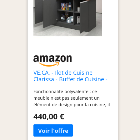
VE.CA. - Ilot de Cuisine
Clarissa - Buffet de Cuisine -
Armoire de Cuisine - Idéal
Fonctionnalité polyvalente : ce
pour Une Cuisine complète -
meuble n'est pas seulement un
Idéal comme Table à Manger
élément de design pour la cuisine, il
- Couleur : Anthracite/Wotan -
peut également servir de table à
Made in Italy
440,00 €
manger si nécessaire. Cette
caractéristique le rend idéal pour les
petits espaces ou pour ceux qui
veulent des meubles flexibles et