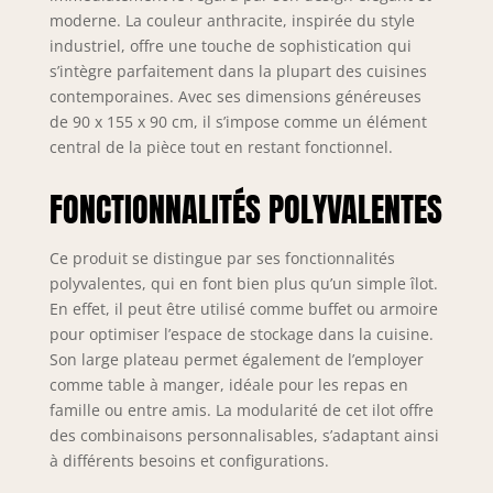
nombreuses possibilités de
moderne. La couleur anthracite, inspirée du style
combinaisons, ce qui vous permet de
industriel, offre une touche de sophistication qui
concevoir votre cuisine en fonction
s’intègre parfaitement dans la plupart des cuisines
de vos idées et de vos besoins. Vous
contemporaines. Avec ses dimensions généreuses
pouvez choisir parmi différentes
de 90 x 155 x 90 cm, il s’impose comme un élément
configurations pour créer l'espace
qui convient le mieux à votre style de
central de la pièce tout en restant fonctionnel.
vie et à la taille de votre cuisine.
Cette approche modulaire vous
FONCTIONNALITÉS POLYVALENTES
permet d'agrandir ou de modifier les
meubles au fil du temps, en ajoutant
Ce produit se distingue par ses fonctionnalités
de nouveaux éléments ou en
polyvalentes, qui en font bien plus qu’un simple îlot.
réorganisant ceux qui existent déjà.
Variété de couleurs : les variantes de
En effet, il peut être utilisé comme buffet ou armoire
couleurs attrayantes disponibles
pour optimiser l’espace de stockage dans la cuisine.
complètent harmonieusement l'offre,
Son large plateau permet également de l’employer
vous permettant de personnaliser
comme table à manger, idéale pour les repas en
davantage l'aspect de votre cuisine.
famille ou entre amis. La modularité de cet ilot offre
Que vous préfériez les tons neutres
des combinaisons personnalisables, s’adaptant ainsi
pour un look minimaliste ou les
à différents besoins et configurations.
couleurs vives pour une touche de