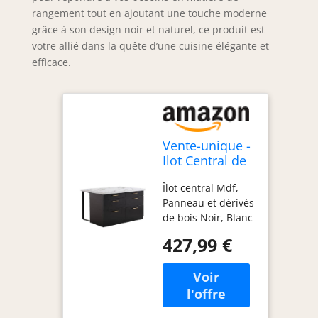
rangement tout en ajoutant une touche moderne
grâce à son design noir et naturel, ce produit est
votre allié dans la quête d’une cuisine élégante et
efficace.
Vente-unique -
Ilot Central de
Cuisine avec 6
Îlot central Mdf,
tiroirs en MDF
Panneau et dérivés
et métal - Noir
de bois Noir, Blanc
et Effet Marbre
Ilot central de
Blanc -
427,99 €
cuisine ALEGRITA
ALEGRITA
avec 6 tiroirs -
Matière : MDF et
métal - Coloris :
Noir et Effet