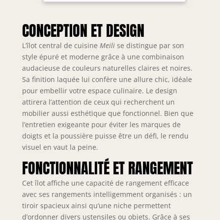
marbre blanc -
Style :
Contemporain -
CONCEPTION ET DESIGN
Dimensions : L126
x P104 x H80 cm -
L’îlot central de cuisine
Meili
se distingue par son
Octroyez-vous un
style épuré et moderne grâce à une combinaison
moment de
audacieuse de couleurs naturelles claires et noires.
partage autour de
Sa finition laquée lui confère une allure chic, idéale
l'îlot de cuisine
pour embellir votre espace culinaire. Le design
ALEGRITA !
attirera l’attention de ceux qui recherchent un
Rangement
mobilier aussi esthétique que fonctionnel. Bien que
disponible : Tiroir
l’entretien exigeante pour éviter les marques de
Effet marbre
doigts et la poussière puisse être un défi, le rendu
tendance,
Multiples
visuel en vaut la peine.
rangements,
FONCTIONNALITÉ ET RANGEMENT
Finition mélaminée
résistante,
Cet îlot affiche une capacité de rangement efficace
Emplacement pour
avec ses rangements intelligemment organisés : un
2 assises Ce
tiroir spacieux ainsi qu’une niche permettent
produit est pensé
d’ordonner divers ustensiles ou objets. Grâce à ses
pour apporter