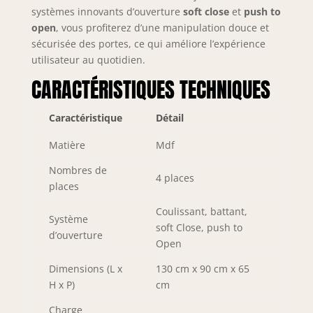
systèmes innovants d’ouverture
soft close
et
push to
satisfaction grâce à
open
, vous profiterez d’une manipulation douce et
son excellent
rapport qualité-
sécurisée des portes, ce qui améliore l’expérience
prix, à un service
utilisateur au quotidien.
fiable et à une
CARACTÉRISTIQUES TECHNIQUES
livraison rapide.
Caractéristique
Détail
Matière
Mdf
Nombres de
4 places
places
Coulissant, battant,
Système
soft Close, push to
d’ouverture
Open
Dimensions (L x
130 cm x 90 cm x 65
H x P)
cm
Charge