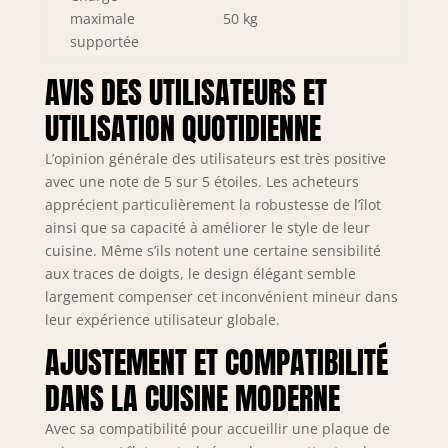
maximale
50 kg
supportée
AVIS DES UTILISATEURS ET
UTILISATION QUOTIDIENNE
L’opinion générale des utilisateurs est très positive
avec une note de 5 sur 5 étoiles. Les acheteurs
apprécient particulièrement la robustesse de l’îlot
ainsi que sa capacité à améliorer le style de leur
cuisine. Même s’ils notent une certaine sensibilité
aux traces de doigts, le design élégant semble
largement compenser cet inconvénient mineur dans
leur expérience utilisateur globale.
AJUSTEMENT ET COMPATIBILITÉ
DANS LA CUISINE MODERNE
Avec sa compatibilité pour accueillir une plaque de