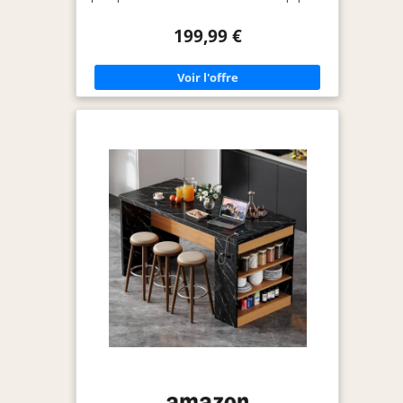
2 portes fonctionnelles ouvrant sur un meuble de
rangement spacieux avec étagère intérieure
199,99 €
réglable. Doté d’un tiroir à ouverture fluide, d’un
porte-couteaux et d’un porte-serviettes, cet Îlot de
Cuisine avec Rangement permet de garder tous
vos ustensiles à portée de main et parfaitement
organisés. [Plan de Travail Pliable & Coins
Arrondis Sécurisés] : Gagnez de la place en un
instant avec cet Îlot de Cuisine multifonction. Son
plateau extensible en bois, soutenu par une
structure métallique robuste, se déploie
facilement pour agrandir votre espace de
préparation des repas puis se replie lorsqu’il n’est
pas utilisé afin d’optimiser l’espace. Les coins
arrondis de cet Îlot Central de Cuisine assurent
une utilisation plus sûre au quotidien. [Armoire à
Poubelle Basculante] : Gardez votre cuisine
propre, fraîche et sans odeurs grâce à cet Îlot de
Cuisine avec Poubelle Intégrée. Cet Îlot Central de
Cuisine dissimule intelligemment une poubelle
standard de 10 gallons (environ 38 litres) afin de
préserver l’esthétique de votre cuisine et de
faciliter la gestion quotidienne des déchets.
(Poubelle non incluse). [Mobilité Totale & Stabilité]
: Cet Îlot de Cuisine sur Roulettes est facile à
déplacer tout en offrant une excellente stabilité.
Équipé de 5 roulettes pivotantes à 360°, il s’adapte
à tous vos besoins. Lors de la préparation des
repas, verrouillez simplement les 2 freins intégrés
pour garantir une stabilité optimale.