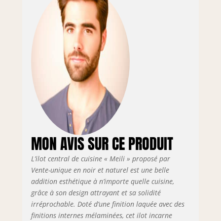
x P104 x H80 cm -
Octroyez-vous un
moment de
partage autour de
l'îlot de cuisine
ALEGRITA !
Rangement
disponible : Tiroir
Effet marbre
tendance,
Multiples
rangements,
Finition mélaminée
résistante,
MON AVIS SUR CE PRODUIT
Emplacement pour
2 assises Ce
L’ilot central de cuisine « Meili » proposé par
produit est pensé
Vente-unique en noir et naturel est une belle
pour apporter
addition esthétique à n’importe quelle cuisine,
satisfaction grâce à
grâce à son design attrayant et sa solidité
son excellent
irréprochable. Doté d’une finition laquée avec des
rapport qualité-
finitions internes mélaminées, cet ilot incarne
prix, à un service