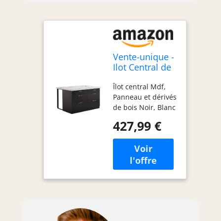
Vente-unique -
Ilot Central de
Cuisine avec 6
Îlot central Mdf,
tiroirs en MDF
Panneau et dérivés
et métal - Noir
de bois Noir, Blanc
et Effet Marbre
Ilot central de
Blanc -
427,99 €
cuisine ALEGRITA
ALEGRITA
avec 6 tiroirs -
Matière : MDF et
métal - Coloris :
Noir et Effet
marbre blanc -
Style :
Contemporain -
Dimensions : L126