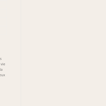
és
 vie
la
ieux