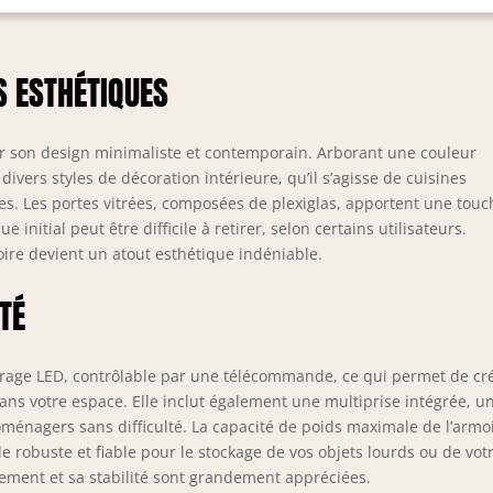
ers besoins de rangement. MATÉRIAU SÉLECTIONNÉ : Le tiroir
lissant en trois parties de ce meuble de cuisine est conçu pour
 utilisation fluide et silencieuse, permettant un accès aisé à vos
S ESTHÉTIQUES
entiels. Réalisé en MDF avec des charnières en métal et une
ception anti-renversement, ce meuble assure une longévité et
 sécurité accrues. DESIGN MODERNE : La combinaison de portes
acrylique et de style shaker, associée à une finition blanche lisse
 son design minimaliste et contemporain. Arborant une couleur
à des lignes fluides et gracieuses, fait de cette armoire haute un
vers styles de décoration intérieure, qu’il s’agisse de cuisines
ut élégant à n'importe quelle pièce, que ce soit votre cuisine,
s. Les portes vitrées, composées de plexiglas, apportent une touc
re salle à manger ou votre salon. SPÉCIFICATIONS SUR LE MEUBLE
 initial peut être difficile à retirer, selon certains utilisateurs.
RANGEMENT HAUT : Dimensions totales : 103l x 40P x 180H cm.
oire devient un atout esthétique indéniable.
rge max. recommandée : 80 kg au total, 5 kg par niveau.
tage nécessaire.
TÉ
irage LED, contrôlable par une télécommande, ce qui permet de cr
ns votre espace. Elle inclut également une multiprise intégrée, u
oménagers sans difficulté. La capacité de poids maximale de l’armo
e robuste et fiable pour le stockage de vos objets lourds ou de vot
ulement et sa stabilité sont grandement appréciées.