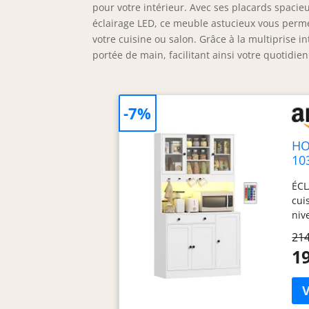
pour votre intérieur. Avec ses placards spacieu
éclairage LED, ce meuble astucieux vous perm
votre cuisine ou salon. Grâce à la multiprise 
portée de main, facilitant ainsi votre quotidien
-7%
HO
10
ÉCL
cui
niv
str
214
idé
19
RAN
sol
dou
lar