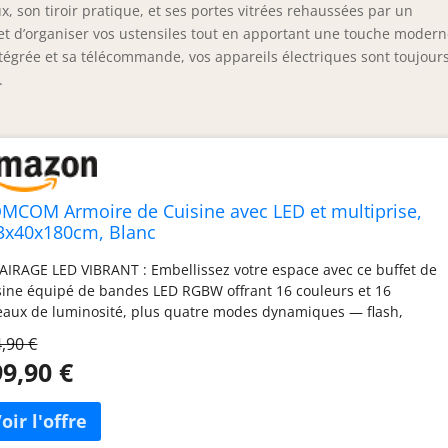
x, son tiroir pratique, et ses portes vitrées rehaussées par un
et d’organiser vos ustensiles tout en apportant une touche modern
intégrée et sa télécommande, vos appareils électriques sont toujour
.
MCOM Armoire de Cuisine avec LED et multiprise,
3x40x180cm, Blanc
AIRAGE LED VIBRANT : Embellissez votre espace avec ce buffet de
sine équipé de bandes LED RGBW offrant 16 couleurs et 16
eaux de luminosité, plus quatre modes dynamiques — flash,
oboscope, fondu et lisse — tous contrôlables par télécommande,
,90 €
al pour cuisiner ou se relaxer. NOMBREUSES OPTIONS DE
9,90 €
GEMENT : Ce meuble de rangement doté de portes est la
ution idéale pour organiser votre espace, avec trois armoires
ble niveau, une armoire triple niveau, trois étagères ouvertes, un
ge plan de travail avec passe-câble et un tiroir pour répondre à