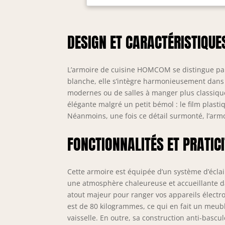
div
cou
une
DESIGN ET CARACTÉRISTIQUE
ess
con
une
en 
L’armoire de cuisine HOMCOM se distingue par
et 
blanche, elle s’intègre harmonieusement dans di
ajo
modernes ou de salles à manger plus classique
vot
élégante malgré un petit bémol : le film plastique
DE 
Néanmoins, une fois ce détail surmonté, l’arm
Cha
Mon
FONCTIONNALITÉS ET PRATICI
Cette armoire est équipée d’un système d’écla
une atmosphère chaleureuse et accueillante da
atout majeur pour ranger vos appareils électr
est de 80 kilogrammes, ce qui en fait un meubl
vaisselle. En outre, sa construction anti-basc