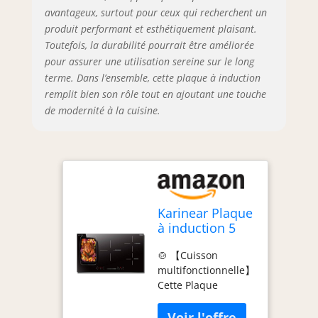
votre Plaque
avantageux, surtout pour ceux qui recherchent un
Induction. 📐
produit performant et esthétiquement plaisant.
【Dimensions
Toutefois, la durabilité pourrait être améliorée
précises pour
pour assurer une utilisation sereine sur le long
encastrement】
terme. Dans l’ensemble, cette plaque à induction
Conçue pour une
installation
remplit bien son rôle tout en ajoutant une touche
intégrée, cette
de modernité à la cuisine.
Table de cuisson
mesure 90 × 52 ×
6,1 cm et nécessite
un encastrement de
87 × 49 cm.
Raccordement
Karinear Plaque
électrique requis
à induction 5
(sans prise) –
Feux avec
installation par
🍲 【Cuisson
Flexizone,
professionnel
multifonctionnelle】
Plaque
recommandée. 🧲
Cette Plaque
électrique 90
【Flex-Zone ultra
Induction 5 Feux est
cm encastrable,
pratique】Activez la
équipée de foyers
Table Induction
Flex-Zone pour