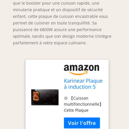
que le booster pour une cuisson rapide, une
minuterie pratique et un dispositif de sécurité
enfant, cette plaque de cuisson encastrable vous
permet de cuisiner en toute tranquillité. Sa
puissance de 6800W assure une performance
optimale, tandis que son design moderne s’intègre
parfaitement à votre espace culinaire.
Karinear Plaque
à induction 5
Feux avec
🍲 【Cuisson
Flexizone,
multifonctionnelle】
Plaque
Cette Plaque
électrique 90
Induction 5 Feux est
cm encastrable,
équipée de foyers
Table Induction
de tailles variées,