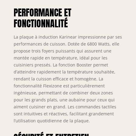
sont utilisés, évitant
PERFORMANCE ET
ainsi toute
surcharge et
FONCTIONNALITÉ
garantissant une
sécurité optimale.
🔥 【Mode Boost
La plaque à induction Karinear impressionne par ses
ultra rapide】Avec
performances de cuisson. Dotée de 6800 Watts, elle
la fonction Boost,
propose trois foyers puissants qui assurent une
chaque foyer peut
montée rapide en température, idéal pour les
atteindre sa
cuisiniers pressés. La fonction Booster permet
puissance maximale
d’atteindre rapidement la température souhaitée,
pendant 5 minutes
rendant la cuisson efficace et homogène. La
pour un chauffage
fonctionnalité Flexizone est particulièrement
express, idéal pour
bouillir de l’eau ou
ingénieuse, permettant de combiner deux zones
saisir les aliments
pour les grands plats, une aubaine pour ceux qui
rapidement sur
aiment cuisiner en grand. Les commandes tactiles
votre Plaque
sont intuitives et réactives, facilitant grandement
Induction. 📐
l’utilisation quotidienne de la plaque.
【Dimensions
précises pour