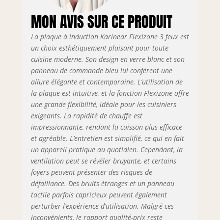
électrique ajuste
MON AVIS SUR CE PRODUIT
intelligemment la
puissance lorsque
La plaque à induction Karinear Flexizone 3 feux est
plusieurs foyers
sont utilisés, évitant
un choix esthétiquement plaisant pour toute
ainsi toute
cuisine moderne. Son design en verre blanc et son
surcharge et
panneau de commande bleu lui confèrent une
garantissant une
allure élégante et contemporaine. L’utilisation de
sécurité optimale.
la plaque est intuitive, et la fonction Flexizone offre
🔥 【Mode Boost
une grande flexibilité, idéale pour les cuisiniers
ultra rapide】Avec
exigeants. La rapidité de chauffe est
la fonction Boost,
impressionnante, rendant la cuisson plus efficace
chaque foyer peut
et agréable. L’entretien est simplifié, ce qui en fait
atteindre sa
un appareil pratique au quotidien. Cependant, la
puissance maximale
pendant 5 minutes
ventilation peut se révéler bruyante, et certains
pour un chauffage
foyers peuvent présenter des risques de
express, idéal pour
défaillance. Des bruits étranges et un panneau
bouillir de l’eau ou
tactile parfois capricieux peuvent également
saisir les aliments
perturber l’expérience d’utilisation. Malgré ces
rapidement sur
inconvénients, le rapport qualité-prix reste