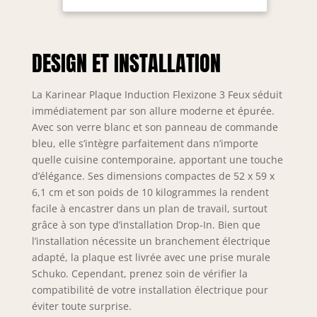
5 Foyers avec
vous permettant de
Booster,
cuisiner
Minuterie,
simultanément
Sécurité Enfant,
DESIGN ET INSTALLATION
plusieurs plats pour
Pause, 220V-
toute la famille.
240V, 7200W
Idéale pour
sans prise
La Karinear Plaque Induction Flexizone 3 Feux séduit
répondre à tous vos
immédiatement par son allure moderne et épurée.
besoins culinaires
Avec son verre blanc et son panneau de commande
en une seule Table
bleu, elle s’intègre parfaitement dans n’importe
de cuisson. ⚙️
quelle cuisine contemporaine, apportant une touche
【Réglage
d’élégance. Ses dimensions compactes de 52 x 59 x
intelligent de la
puissance】Grâce à
6,1 cm et son poids de 10 kilogrammes la rendent
une gestion
facile à encastrer dans un plan de travail, surtout
automatique
grâce à son type d’installation Drop-In. Bien que
jusqu’à 7200W,
l’installation nécessite un branchement électrique
cette Plaque
adapté, la plaque est livrée avec une prise murale
électrique ajuste
Schuko. Cependant, prenez soin de vérifier la
intelligemment la
compatibilité de votre installation électrique pour
puissance lorsque
éviter toute surprise.
plusieurs foyers