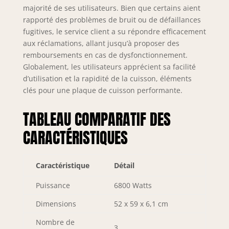
majorité de ses utilisateurs. Bien que certains aient
parfaite pour les
rapporté des problèmes de bruit ou de défaillances
plats de grande
taille, poêles ovales
fugitives, le service client a su répondre efficacement
ou grillades sur
aux réclamations, allant jusqu’à proposer des
plaque, avec une
remboursements en cas de dysfonctionnement.
flexibilité de cuisson
Globalement, les utilisateurs apprécient sa facilité
optimale. 🔒
d’utilisation et la rapidité de la cuisson, éléments
【Sécurité enfants
clés pour une plaque de cuisson performante.
renforcée】La
fonction de
TABLEAU COMPARATIF DES
verrouillage enfant
empêche toute
CARACTÉRISTIQUES
activation
involontaire de la
Plaque électrique.
Caractéristique
Détail
Idéale pour les
foyers avec enfants,
Puissance
6800 Watts
elle garantit
sécurité et
Dimensions
52 x 59 x 6,1 cm
tranquillité d’esprit
Nombre de
pendant la cuisson.
3