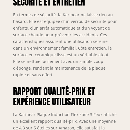
SÉCURITÉ ET ENTRETIEN
encastrement】
Conçue pour une
installation
En termes de sécurité, la Karinear ne laisse rien au
intégrée, cette
hasard. Elle est équipée d’un verrou de sécurité pour
Table de cuisson
enfants, d’un arrêt automatique et d’un voyant de
mesure 90 × 52 ×
surface chaude pour prévenir les accidents. Ces
6,1 cm et nécessite
caractéristiques assurent une utilisation sereine
un encastrement de
dans un environnement familial. Côté entretien, la
87 × 49 cm.
surface en céramique lisse est un véritable atout.
Raccordement
Elle se nettoie facilement avec un simple coup
électrique requis
d’éponge, rendant la maintenance de la plaque
(sans prise) –
installation par
rapide et sans effort.
professionnel
recommandée. 🧲
RAPPORT QUALITÉ-PRIX ET
【Flex-Zone ultra
EXPÉRIENCE UTILISATEUR
pratique】Activez la
Flex-Zone pour
fusionner deux
La Karinear Plaque Induction Flexizone 3 Feux affiche
foyers latéraux en
un excellent rapport qualité-prix. Avec une moyenne
une grande zone
de 4,3 sur 5 étoiles sur Amazon, elle satisfait la
rectangulaire,