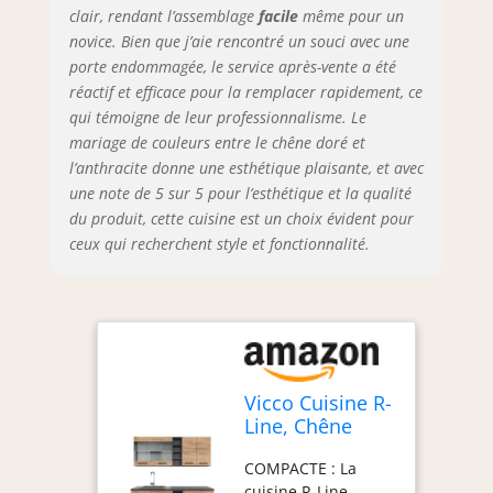
photos. La
clair, rendant l’assemblage
facile
même pour un
profondeur du plan
novice. Bien que j’aie rencontré un souci avec une
de travail est de 60
porte endommagée, le service après-vente a été
cm. MATÉRIAU : Les
réactif et efficace pour la remplacer rapidement, ce
façades et le corps
qui témoigne de leur professionnalisme. Le
de la cuisine sont
mariage de couleurs entre le chêne doré et
fabriqués en
panneau de
l’anthracite donne une esthétique plaisante, et avec
particules de 16
une note de 5 sur 5 pour l’esthétique et la qualité
mm avec
du produit, cette cuisine est un choix évident pour
revêtement en
ceux qui recherchent style et fonctionnalité.
résine mélaminée.
Le plan de travail
est fabriqué en
panneau de
particules de 28
mm. CONTENU DE
LIVRAISON : bloc de
Vicco Cuisine R-
cuisine avec plan de
Line, Chêne
travail, matériel de
doré/Anthracite,
montage,
COMPACTE : La
160cm
instructions de
cuisine R-Line