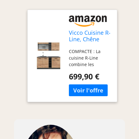
Vicco Cuisine R-
Line, Chêne
doré/Anthracite,
COMPACTE : La
160cm
cuisine R-Line
combine les
modules les plus
699,90 €
importants dans un
espace réduit. Des
façades
entièrement
intégrées pour lave-
vaisselle Vicco sont
disponibles en
option.
COMBINAISON
PRATIQUE : La