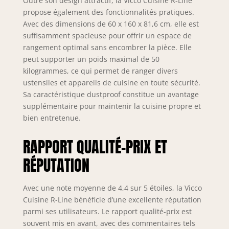
Outre son design attractif, la Vicco Cuisine R-Line
revêtement en
propose également des fonctionnalités pratiques.
résine mélaminée.
Avec des dimensions de 60 x 160 x 81,6 cm, elle est
Le plan de travail
suffisamment spacieuse pour offrir un espace de
est fabriqué en
rangement optimal sans encombrer la pièce. Elle
panneau de
peut supporter un poids maximal de 50
particules de 28
kilogrammes, ce qui permet de ranger divers
mm. CONTENU DE
LIVRAISON : bloc de
ustensiles et appareils de cuisine en toute sécurité.
cuisine avec plan de
Sa caractéristique dustproof constitue un avantage
travail, matériel de
supplémentaire pour maintenir la cuisine propre et
montage,
bien entretenue.
instructions de
montage (sauf
RAPPORT QUALITÉ-PRIX ET
indication contraire,
les appareils
RÉPUTATION
électroménagers et
les décorations ne
Avec une note moyenne de 4,4 sur 5 étoiles, la Vicco
sont pas compris
Cuisine R-Line bénéficie d’une excellente réputation
dans la livraison).
parmi ses utilisateurs. Le rapport qualité-prix est
souvent mis en avant, avec des commentaires tels