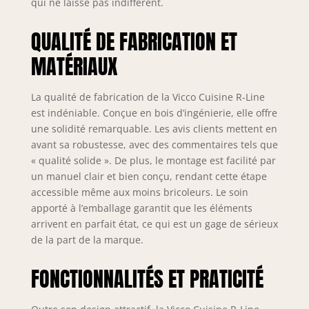
qui ne laisse pas indifférent.
un confort
supplémentaire.
QUALITÉ DE FABRICATION ET
DIMENSIONS : Le
bloc cuisine a une
MATÉRIAUX
largeur de 160 cm.
Les meubles bas
La qualité de fabrication de la Vicco Cuisine R-Line
ont une profondeur
est indéniable. Conçue en bois d’ingénierie, elle offre
de 46 cm. Toutes les
une solidité remarquable. Les avis clients mettent en
dimensions
détaillées sont
avant sa robustesse, avec des commentaires tels que
indiquées sur les
« qualité solide ». De plus, le montage est facilité par
photos. La
un manuel clair et bien conçu, rendant cette étape
profondeur du plan
accessible même aux moins bricoleurs. Le soin
de travail est de 60
apporté à l’emballage garantit que les éléments
cm. MATÉRIAU : Les
arrivent en parfait état, ce qui est un gage de sérieux
façades et le corps
de la part de la marque.
de la cuisine sont
fabriqués en
FONCTIONNALITÉS ET PRATICITÉ
panneau de
particules de 16
mm avec