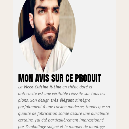
cuisine single avec
3 meubles bas et 3
meubles hauts
dispose d’étagères
ouvertes et offre un
espace de
rangement
fonctionnel. Les
pieds réglables en
hauteur assurent
un confort
supplémentaire.
MON AVIS SUR CE PRODUIT
DIMENSIONS : Le
bloc cuisine a une
La
Vicco Cuisine R-Line
en chêne doré et
largeur de 160 cm.
anthracite est une véritable réussite sur tous les
Les meubles bas
ont une profondeur
plans. Son design
très élégant
s’intègre
de 46 cm. Toutes les
parfaitement à une cuisine moderne, tandis que sa
dimensions
qualité de fabrication solide assure une durabilité
détaillées sont
certaine. J’ai été particulièrement impressionné
indiquées sur les
par l’emballage soigné et le manuel de montage