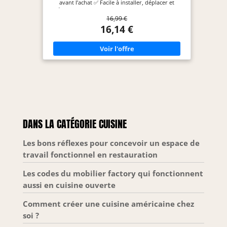
avant l’achat ✅ Facile à installer, déplacer et
démontager.Essuyez simplement la surface avec
16,99 €
un chiffon humide pour nettoyer l'étagère ✅ Avec
4 crochets et 1 pot suspendu.Il est bien
16,14 €
suffisamment pour être placé sous l'évier et
économiser de l'espace, son grand espace de
stockage peut contenir divers articles.Un bord de
plus de 5cm de hauteur empêche les objets de
tomber ✅ L’organisateur sous évier à 2 niveaux
convient à la cuisine, à l’évier de la salle de bain,
au garde-manger, à la buanderie, aux bureaux, à
la chambre à coucher et à tout autre endroit;
Gardez votre maison bien rangée tout en
maximisant votre espace de stockage ✅ Les tiroirs
peuvent être retirés pour faciliter le nettoyage et
l’accès aux articles
DANS LA CATÉGORIE CUISINE
Les bons réflexes pour concevoir un espace de
travail fonctionnel en restauration
Les codes du mobilier factory qui fonctionnent
aussi en cuisine ouverte
Comment créer une cuisine américaine chez
soi ?