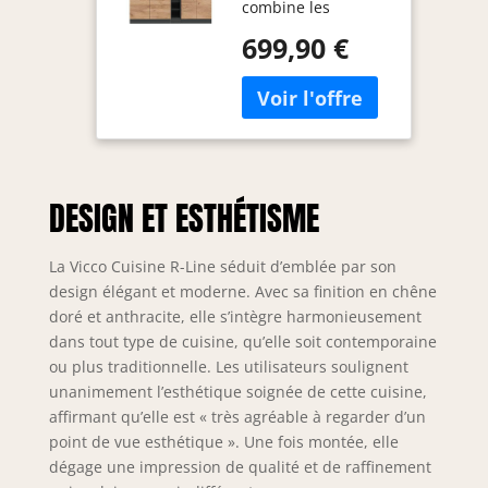
combine les
modules les plus
699,90 €
importants dans un
espace réduit. Des
façades
entièrement
intégrées pour lave-
vaisselle Vicco sont
disponibles en
DESIGN ET ESTHÉTISME
option.
COMBINAISON
PRATIQUE : La
La Vicco Cuisine R-Line séduit d’emblée par son
cuisine single avec
design élégant et moderne. Avec sa finition en chêne
3 meubles bas et 3
doré et anthracite, elle s’intègre harmonieusement
meubles hauts
dans tout type de cuisine, qu’elle soit contemporaine
dispose d’étagères
ou plus traditionnelle. Les utilisateurs soulignent
ouvertes et offre un
unanimement l’esthétique soignée de cette cuisine,
espace de
affirmant qu’elle est « très agréable à regarder d’un
rangement
fonctionnel. Les
point de vue esthétique ». Une fois montée, elle
pieds réglables en
dégage une impression de qualité et de raffinement
hauteur assurent