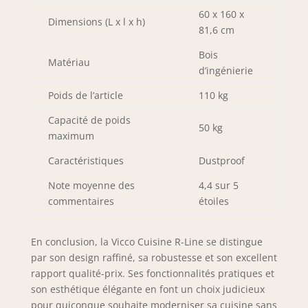
60 x 160 x
Dimensions (L x l x h)
81,6 cm
Bois
Matériau
d’ingénierie
Poids de l’article
110 kg
Capacité de poids
50 kg
maximum
Caractéristiques
Dustproof
Note moyenne des
4,4 sur 5
commentaires
étoiles
En conclusion, la Vicco Cuisine R-Line se distingue
par son design raffiné, sa robustesse et son excellent
rapport qualité-prix. Ses fonctionnalités pratiques et
son esthétique élégante en font un choix judicieux
pour quiconque souhaite moderniser sa cuisine sans