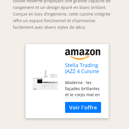
cuisine moderne
proposant une grande capacité de
rangement et un design épuré en blanc brillant.
Conçue en bois d’ingénierie, cette cuisine intégrée
offre un espace fonctionnel et s’harmonise
facilement avec divers styles de déco.
Stella Trading
JAZZ 4 Cuisine
moderne sans
Moderne : les
électroménager
façades brillantes
en blanc
et le corps mat en
brillant -
blanc frais
Cuisine
s'harmonisent
intégrée
parfaitement avec
spacieuse avec
les plans de travail
beaucoup de
gris pierre foncé.
place et de