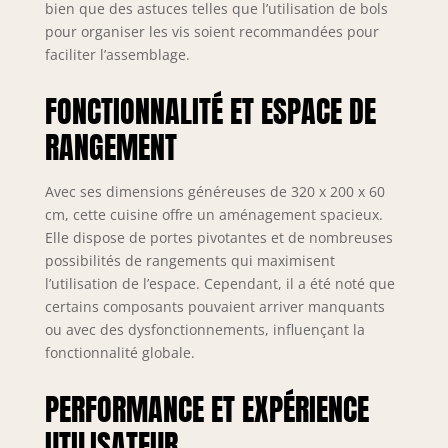
bien que des astuces telles que l’utilisation de bols
agréable sans avoir
pour organiser les vis soient recommandées pour
à se pencher. Le
faciliter l’assemblage.
nettoyage de
l'appareil est
FONCTIONNALITÉ ET ESPACE DE
également facilité.
Montage facile : la
RANGEMENT
cuisine est rapide à
monter grâce aux
instructions
Avec ses dimensions généreuses de 320 x 200 x 60
détaillées (français
cm, cette cuisine offre un aménagement spacieux.
non garanti) et
Elle dispose de portes pivotantes et de nombreuses
convient donc aux
possibilités de rangements qui maximisent
débutants. Matériel
l’utilisation de l’espace. Cependant, il a été noté que
de montage inclus.
certains composants pouvaient arriver manquants
Dimensions totales
ou avec des dysfonctionnements, influençant la
(l x H x P) : 320 x
fonctionnalité globale.
200 x 60 cm.
STELLA TRADING Le
PERFORMANCE ET EXPÉRIENCE
mobilier est notre
passion. Nous
UTILISATEUR
sommes