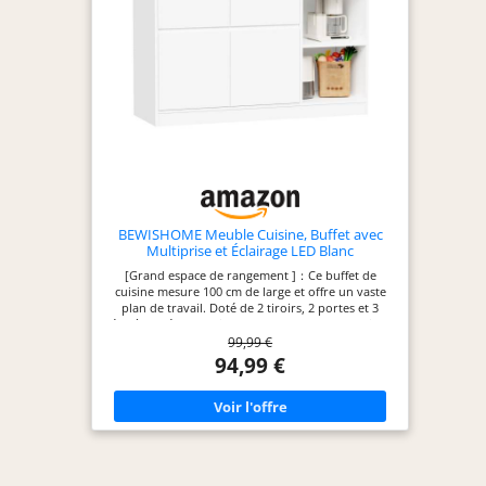
armoire cuisine décorative et fonctionnelle
BEWISHOME Meuble Cuisine, Buffet avec
Multiprise et Éclairage LED Blanc
[Grand espace de rangement ]：Ce buffet de
cuisine mesure 100 cm de large et offre un vaste
plan de travail. Doté de 2 tiroirs, 2 portes et 3
étagères réglables, il permet de ranger ustensiles,
99,99 €
vaisselle, verres, serviettes et petits accessoires.
Les compartiments ouverts et fermés accueillent
94,99 €
aussi bien votre machine à café, votre grille-pain
que vos plats du quotidien. Parfait comme coin
petit-déjeuner ou bar à café [Plan de travail avec
éclairage LED intégré ]：La surface de ce meuble
cuisine avec plan de travail est équipée d’une
bande LED offrant plus de 60 000 nuances de
couleurs, réglables en intensité. Profitez des