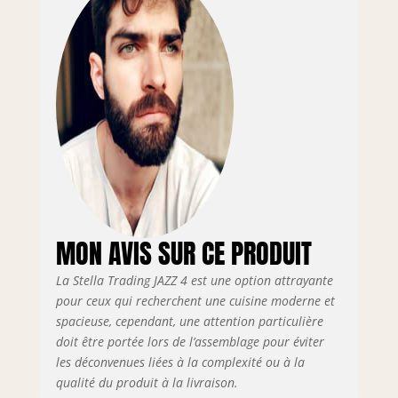
parfaitement
l'ensemble.
Beaucoup d'espace
- La cuisine offre un
espace généreux
pour vos ustensiles
de cuisine. Le bloc
séparé comprend
des possibilités de
rangement et de
l'espace prévu pour
votre réfrigérateur
et four. Bien pensé
MON AVIS SUR CE PRODUIT
: l'armoire de
conversion pour le
La Stella Trading JAZZ 4 est une option attrayante
four à hauteur de
poitrine est le point
pour ceux qui recherchent une cuisine moderne et
fort et permet un
spacieuse, cependant, une attention particulière
plaisir de cuisson
doit être portée lors de l’assemblage pour éviter
agréable sans avoir
les déconvenues liées à la complexité ou à la
à se pencher. Le
qualité du produit à la livraison.
nettoyage de