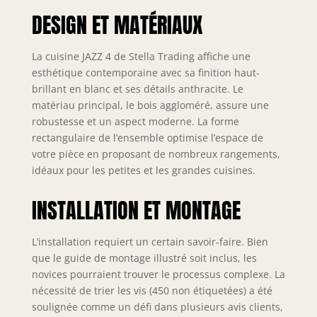
Les poignées
rangement -
DESIGN ET MATÉRIAUX
argentées
320 x 200 x 60
complètent
cm (L/H/P)
parfaitement
La cuisine JAZZ 4 de Stella Trading affiche une
l'ensemble.
esthétique contemporaine avec sa finition haut-
Beaucoup d'espace
brillant en blanc et ses détails anthracite. Le
- La cuisine offre un
matériau principal, le bois aggloméré, assure une
espace généreux
robustesse et un aspect moderne. La forme
pour vos ustensiles
rectangulaire de l’ensemble optimise l’espace de
de cuisine. Le bloc
séparé comprend
votre pièce en proposant de nombreux rangements,
des possibilités de
idéaux pour les petites et les grandes cuisines.
rangement et de
l'espace prévu pour
INSTALLATION ET MONTAGE
votre réfrigérateur
et four. Bien pensé
L’installation requiert un certain savoir-faire. Bien
: l'armoire de
conversion pour le
que le guide de montage illustré soit inclus, les
four à hauteur de
novices pourraient trouver le processus complexe. La
poitrine est le point
nécessité de trier les vis (450 non étiquetées) a été
fort et permet un
soulignée comme un défi dans plusieurs avis clients,
plaisir de cuisson