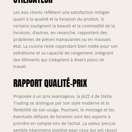
synonymes de
qualité supérieure
Les avis clients reflètent une satisfaction mitigée
et c'est pourquoi
quant à la qualité et la livraison du produit. Si
nous travaillons
certains soulignent la beauté et la commodité de la
uniquement avec
livraison, d’autres, en revanche, rapportent des
des fournisseurs
problèmes de pièces manquantes ou en mauvais
soigneusement
état. La cuisine reste cependant bien notée pour son
sélectionnés et
esthétisme et sa capacité de rangement, intégrant
renommés. Ce
produit est livré en
des éléments qui s’adaptent à divers plans de
plusieurs colis. Ils
travail.
peuvent être livrés
à différents
RAPPORT QUALITÉ-PRIX
moments
Proposée à un prix avantageux, la JAZZ 4 de Stella
Trading se distingue par son style moderne et la
flexibilité de son usage. Pourtant, le montage et les
éventuels défauts de livraison sont des aspects à
prendre en compte lors de l’achat. La valeur perçue
semble néanmoins positive pour ceux qui ont réussi