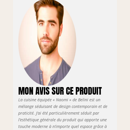
gamme. Tous les
éléments sont
modulables et
peuvent être
combinés et
positionnés
individuellement.
Inclus : notice de
montage, matériel
d’installation ainsi
que plans de
travail
personnalisables
selon la
configuration.
MON AVIS SUR CE PRODUIT
SYSTÈME NEXUS
SILENT & CONFORT
La cuisine équipée « Naomi » de Belini est un
– Les tiroirs
mélange séduisant de design contemporain et de
métalliques
praticité. J’ai été particulièrement séduit par
modernes de la
l’esthétique générale du produit qui apporte une
gamme Nexus en
touche moderne à n’importe quel espace grâce à
finition graphite,