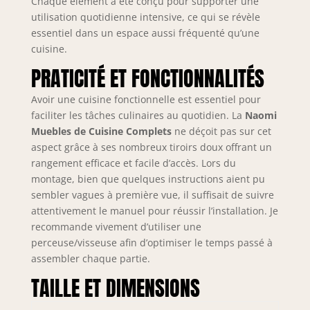
Chaque élément a été conçu pour supporter une
technologie Soft-
utilisation quotidienne intensive, ce qui se révèle
Close, assurent
essentiel dans un espace aussi fréquenté qu’une
une fermeture
cuisine.
douce et
PRATICITÉ ET FONCTIONNALITÉS
silencieuse.
Complétés par des
Avoir une cuisine fonctionnelle est essentiel pour
charnières Soft-
Close et des vérins
faciliter les tâches culinaires au quotidien. La
Naomi
à gaz pour portes
Muebles de Cuisine Complets
ne déçoit pas sur cet
et abattants.
aspect grâce à ses nombreux tiroirs doux offrant un
Testés jusqu’à 60
rangement efficace et facile d’accès. Lors du
000 cycles pour
montage, bien que quelques instructions aient pu
une durabilité
sembler vagues à première vue, il suffisait de suivre
maximale.
attentivement le manuel pour réussir l’installation. Je
SYSTÈME NEXUS
recommande vivement d’utiliser une
RANGE-COUVERTS
perceuse/visseuse afin d’optimiser le temps passé à
& ORGANISATION –
assembler chaque partie.
Organisation
intégrée des
TAILLE ET DIMENSIONS
couverts en
polymère ABS