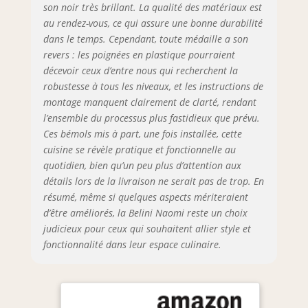
son noir très brillant. La qualité des matériaux est
dotés de la
au rendez-vous, ce qui assure une bonne durabilité
technologie Soft-
dans le temps. Cependant, toute médaille a son
Close, assurent
une fermeture
revers : les poignées en plastique pourraient
douce et
décevoir ceux d’entre nous qui recherchent la
silencieuse.
robustesse à tous les niveaux, et les instructions de
Complétés par des
montage manquent clairement de clarté, rendant
charnières Soft-
l’ensemble du processus plus fastidieux que prévu.
Close et des vérins
Ces bémols mis à part, une fois installée, cette
à gaz pour portes
cuisine se révèle pratique et fonctionnelle au
et abattants.
quotidien, bien qu’un peu plus d’attention aux
Testés jusqu’à 60
détails lors de la livraison ne serait pas de trop. En
000 cycles pour
résumé, même si quelques aspects mériteraient
une durabilité
maximale.
d’être améliorés, la Belini Naomi reste un choix
SYSTÈME NEXUS
judicieux pour ceux qui souhaitent allier style et
RANGE-COUVERTS
fonctionnalité dans leur espace culinaire.
& ORGANISATION –
Organisation
intégrée des
couverts en