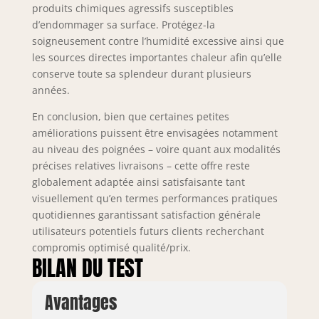
rayures, les chocs
produits chimiques agressifs susceptibles
et l’usure. Le
d’endommager sa surface. Protégez-la
système PRO+
soigneusement contre l’humidité excessive ainsi que
prolonge
les sources directes importantes chaleur afin qu’elle
significativement la
conserve toute sa splendeur durant plusieurs
durée de vie des
années.
meubles de
cuisine et garantit
En conclusion, bien que certaines petites
une qualité
améliorations puissent être envisagées notamment
durable. SYSTÈME
au niveau des poignées – voire quant aux modalités
NEXUS ALUMINIUM
précises relatives livraisons – cette offre reste
& DESIGN –
globalement adaptée ainsi satisfaisante tant
Poignées haut de
gamme en
visuellement qu’en termes performances pratiques
aluminium brossé
quotidiennes garantissant satisfaction générale
avec revêtement
utilisateurs potentiels futurs clients recherchant
galvanique pour
compromis optimisé qualité/prix.
une grande
BILAN DU TEST
résistance et un
design moderne.
Avantages
Les pieds réglables
en hauteur