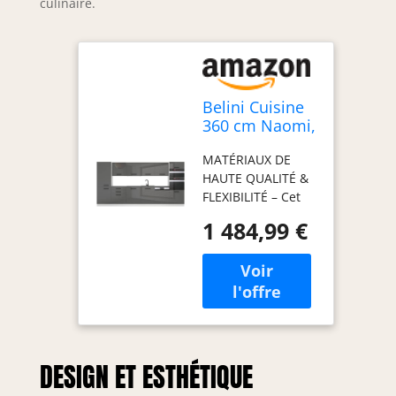
culinaire.
Belini Cuisine
360 cm Naomi,
avec Plan de
MATÉRIAUX DE
Travail, Argent
HAUTE QUALITÉ &
Très Brillant
FLEXIBILITÉ – Cet
ensemble de
1 484,99 €
meubles de
cuisine, fabriqué
en panneaux
décoratifs
Econatura
durables, séduit
par sa stabilité et
sa finition haut de
DESIGN ET ESTHÉTIQUE
gamme. Tous les