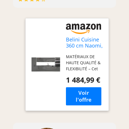
Belini Cuisine
360 cm Naomi,
avec Plan de
MATÉRIAUX DE
Travail, Argent
HAUTE QUALITÉ &
Très Brillant
FLEXIBILITÉ – Cet
ensemble de
1 484,99 €
meubles de
cuisine, fabriqué
en panneaux
décoratifs
Econatura
durables, séduit
par sa stabilité et
sa finition haut de