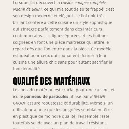
éléments sont
Lorsque j’ai découvert la
cuisine équipée complète
modulables et
Naomi de Belini
, ce qui m’a tout de suite frappé, c’est
peuvent être
son design moderne et élégant. Le fini noir très
combinés et
brillant confère à cette cuisine un style sophistiqué
positionnés
qui s’intègre parfaitement dans des intérieurs
individuellement.
contemporains. Les lignes épurées et les finitions
Inclus : notice de
soignées en font une pièce maîtresse qui attire le
montage, matériel
regard dès que l’on entre dans la pièce. Ce modèle
d’installation ainsi
est idéal pour ceux qui souhaitent donner à leur
que plans de
travail
cuisine une allure chic sans pour autant sacrifier la
personnalisables
fonctionnalité.
selon la
QUALITÉ DES MATÉRIAUX
configuration.
SYSTÈME NEXUS
Le choix du matériau est crucial pour une cuisine, et
SILENT & CONFORT
ici, le
panneau de particules
utilisé par
B BELINI
– Les tiroirs
GROUP
assure robustesse et durabilité. Même si un
métalliques
utilisateur a noté que les poignées semblaient être
modernes de la
en plastique de moindre qualité, l’ensemble reste
gamme Nexus en
finition graphite,
toutefois solide avec un plan de travail résistant.
dotés de la