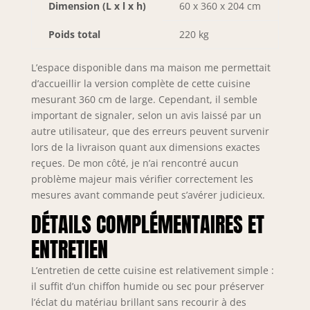
Dimension (L x l x h)
60 x 360 x 204 cm
robuste pour une
visibilité optimale
Poids total
220 kg
et une utilisation
efficace de
l’espace. Design
L’espace disponible dans ma maison me permettait
ergonomique pour
d’accueillir la version complète de cette cuisine
un usage
mesurant 360 cm de large. Cependant, il semble
confortable et une
important de signaler, selon un avis laissé par un
organisation
autre utilisateur, que des erreurs peuvent survenir
parfaite au
lors de la livraison quant aux dimensions exactes
quotidien.
reçues. De mon côté, je n’ai rencontré aucun
SYSTÈME DE
problème majeur mais vérifier correctement les
PROTECTION
mesures avant commande peut s’avérer judicieux.
NEXUS PRO++ &
LONGÉVITÉ – Les
DÉTAILS COMPLÉMENTAIRES ET
chants en
ENTRETIEN
polymère ABS
résistants
protègent toutes
L’entretien de cette cuisine est relativement simple :
les arêtes et
il suffit d’un chiffon humide ou sec pour préserver
surfaces contre les
l’éclat du matériau brillant sans recourir à des