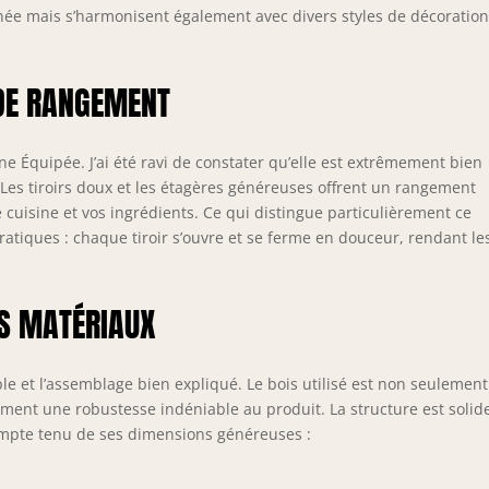
tègent toutes les arêtes et surfaces contre les rayures, les chocs
née mais s’harmonisent également avec divers styles de décoratio
l’usure. Le système PRO+ prolonge significativement la durée de
 des meubles de cuisine et garantit une qualité durable. SYSTÈME
US ALUMINIUM & DESIGN – Poignées haut de gamme en
 DE RANGEMENT
minium brossé avec revêtement galvanique pour une grande
istance et un design moderne. Les pieds réglables en hauteur
pensent les irrégularités du sol et assurent une stabilité
ine Équipée. J’ai été ravi de constater qu’elle est extrêmement bien
imale.
. Les tiroirs doux et les étagères généreuses offrent un rangement
e cuisine et vos ingrédients. Ce qui distingue particulièrement ce
pratiques : chaque tiroir s’ouvre et se ferme en douceur, rendant le
ES MATÉRIAUX
mple et l’assemblage bien expliqué. Le bois utilisé est non seulement
ment une robustesse indéniable au produit. La structure est solid
ompte tenu de ses dimensions généreuses :