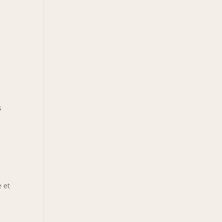
n
s
e et