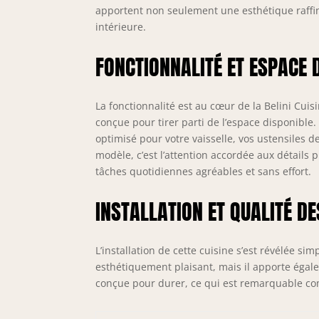
pro
apportent non seulement une esthétique raffi
et 
intérieure.
vie
NEX
FONCTIONNALITÉ ET ESPACE
alu
rés
com
La fonctionnalité est au cœur de la Belini Cuis
opt
conçue pour tirer parti de l’espace disponible
optimisé pour votre vaisselle, vos ustensiles d
modèle, c’est l’attention accordée aux détails 
tâches quotidiennes agréables et sans effort.
INSTALLATION ET QUALITÉ D
L’installation de cette cuisine s’est révélée si
esthétiquement plaisant, mais il apporte égale
conçue pour durer, ce qui est remarquable c