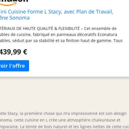
lini Cuisine Forme L Stacy, avec Plan de Travail,
êne Sonoma
ÉRIAUX DE HAUTE QUALITÉ & FLEXIBILITÉ – Cet ensemble de
bles de cuisine, fabriqué en panneaux décoratifs Econatura
ables, séduit par sa stabilité et sa finition haut de gamme. Tous
 éléments sont modulables et peuvent être combinés et
439,99 €
itionnés individuellement. Inclus : notice de montage, matériel
nstallation ainsi que plans de travail personnalisables selon la
figuration. SYSTÈME NEXUS SILENT & CONFORT – Les tiroirs
alliques modernes de la gamme Nexus en finition graphite,
és de la technologie Soft-Close, assurent une fermeture douce et
encieuse. Complétés par des charnières Soft-Close et des vérins à
 pour portes et abattants. Testés jusqu’à 60 000 cycles pour une
abilité maximale. SYSTÈME NEXUS RANGE-COUVERTS &
ANISATION – Organisation intégrée des couverts en polymère
 robuste pour une visibilité optimale et une utilisation efficace
l’espace. Design ergonomique pour un usage confortable et une
ète Stacy, la première chose qui m’a impressionné est son design
anisation parfaite au quotidien. SYSTÈME DE PROTECTION NEXUS
Sonoma, cette cuisine en L crée une atmosphère chaleureuse et
++ & LONGÉVITÉ – Les chants en polymère ABS résistants
poraine. La teinte de bois naturel et les lignes nettes de cette cui