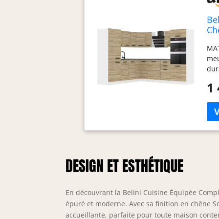
Be
Ch
MAT
meu
dur
les
1 
pos
d’i
con
mét
dot
sil
gaz
DESIGN ET ESTHÉTIQUE
dur
ORG
ABS
de 
En découvrant la Belini Cuisine Équipée Compl
org
épuré et moderne. Avec sa finition en chêne 
PRO
accueillante, parfaite pour toute maison contem