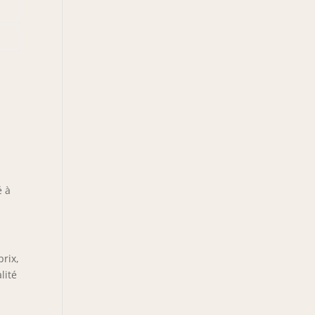
e
é à
prix,
lité