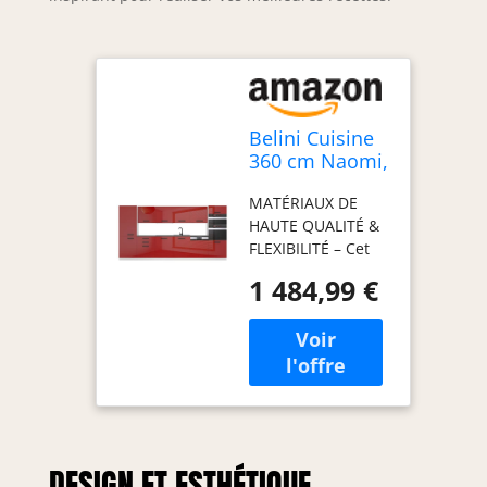
Belini Cuisine
360 cm Naomi,
avec Plan de
MATÉRIAUX DE
Travail, Rouge
HAUTE QUALITÉ &
Brillant
FLEXIBILITÉ – Cet
ensemble de
1 484,99 €
meubles de
cuisine, fabriqué
en panneaux
décoratifs
Econatura
durables, séduit
par sa stabilité et
sa finition haut de
DESIGN ET ESTHÉTIQUE
gamme. Tous les