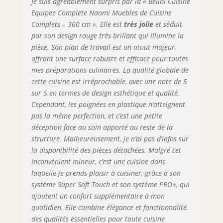
Je suis agréablement surpris par la « Belini Cuisine
– Les tiroirs
métalliques
Equipee Complete Naomi Muebles de Cuisine
modernes de la
Complets – 360 cm ». Elle est
très jolie
et séduit
gamme Nexus en
par son design rouge très brillant qui illumine la
finition graphite,
pièce. Son plan de travail est un atout majeur,
dotés de la
offrant une surface robuste et efficace pour toutes
technologie Soft-
mes préparations culinaires. La qualité globale de
Close, assurent
cette cuisine est irréprochable, avec une note de 5
une fermeture
sur 5 en termes de design esthétique et qualité.
douce et
Cependant, les poignées en plastique n’atteignent
silencieuse.
pas la même perfection, et c’est une petite
Complétés par des
charnières Soft-
déception face au soin apporté au reste de la
Close et des vérins
structure. Malheureusement, je n’ai pas d’infos sur
à gaz pour portes
la disponibilité des pièces détachées. Malgré cet
et abattants.
inconvénient mineur, c’est une cuisine dans
Testés jusqu’à 60
laquelle je prends plaisir à cuisiner, grâce à son
000 cycles pour
système Super Soft Touch et son système PRO+, qui
une durabilité
ajoutent un confort supplémentaire à mon
maximale.
quotidien. Elle combine élégance et fonctionnalité,
SYSTÈME NEXUS
des qualités essentielles pour toute cuisine
RANGE-COUVERTS