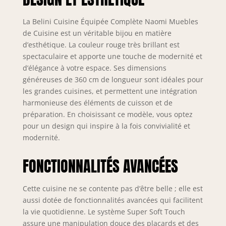
éléments sont
modulables et
La Belini Cuisine Équipée Complète Naomi Muebles
peuvent être
de Cuisine est un véritable bijou en matière
combinés et
d’esthétique. La couleur rouge très brillant est
positionnés
spectaculaire et apporte une touche de modernité et
individuellement.
d’élégance à votre espace. Ses dimensions
Inclus : notice de
généreuses de 360 cm de longueur sont idéales pour
montage, matériel
d’installation ainsi
les grandes cuisines, et permettent une intégration
que plans de
harmonieuse des éléments de cuisson et de
travail
préparation. En choisissant ce modèle, vous optez
personnalisables
pour un design qui inspire à la fois convivialité et
selon la
modernité.
configuration.
SYSTÈME NEXUS
FONCTIONNALITÉS AVANCÉES
SILENT & CONFORT
– Les tiroirs
métalliques
Cette cuisine ne se contente pas d’être belle ; elle est
modernes de la
aussi dotée de fonctionnalités avancées qui facilitent
gamme Nexus en
la vie quotidienne. Le système Super Soft Touch
finition graphite,
assure une manipulation douce des placards et des