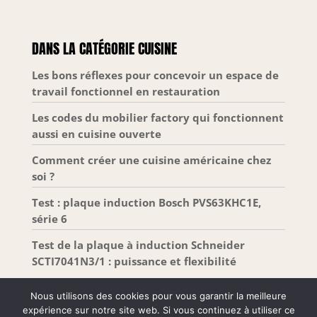
Les pieds réglables
électroménagers non inclus
en hauteur
compensent les
DANS LA CATÉGORIE CUISINE
irrégularités du sol
et assurent une
Les bons réflexes pour concevoir un espace de
stabilité optimale.
travail fonctionnel en restauration
Les codes du mobilier factory qui fonctionnent
aussi en cuisine ouverte
Comment créer une cuisine américaine chez
soi ?
Test : plaque induction Bosch PVS63KHC1E,
série 6
Test de la plaque à induction Schneider
SCTI7041N3/1 : puissance et flexibilité
Nous utilisons des cookies pour vous garantir la meilleure
expérience sur notre site web. Si vous continuez à utiliser ce