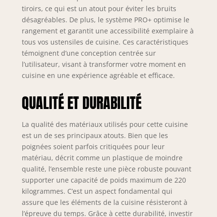
dotés de la
tiroirs, ce qui est un atout pour éviter les bruits
technologie Soft-
désagréables. De plus, le système PRO+ optimise le
Close, assurent
rangement et garantit une accessibilité exemplaire à
une fermeture
tous vos ustensiles de cuisine. Ces caractéristiques
douce et
silencieuse.
témoignent d’une conception centrée sur
Complétés par des
l’utilisateur, visant à transformer votre moment en
charnières Soft-
cuisine en une expérience agréable et efficace.
Close et des vérins
à gaz pour portes
QUALITÉ ET DURABILITÉ
et abattants.
Testés jusqu’à 60
000 cycles pour
La qualité des matériaux utilisés pour cette cuisine
une durabilité
est un de ses principaux atouts. Bien que les
maximale.
poignées soient parfois critiquées pour leur
SYSTÈME NEXUS
matériau, décrit comme un plastique de moindre
RANGE-COUVERTS
qualité, l’ensemble reste une pièce robuste pouvant
& ORGANISATION –
supporter une capacité de poids maximum de 220
Organisation
kilogrammes. C’est un aspect fondamental qui
intégrée des
assure que les éléments de la cuisine résisteront à
couverts en
l’épreuve du temps. Grâce à cette durabilité, investir
polymère ABS