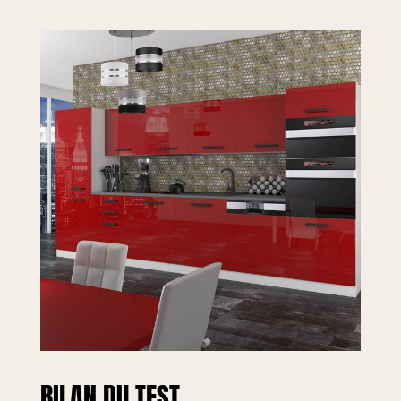
en hauteur
compensent les
irrégularités du sol
et assurent une
stabilité optimale.
BILAN DU TEST