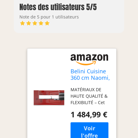
Notes des utilisateurs 5/5
Note de 5 pour 1 utilisateurs
Belini Cuisine
360 cm Naomi,
avec Plan de
MATÉRIAUX DE
Travail, Rouge
HAUTE QUALITÉ &
Brillant
FLEXIBILITÉ – Cet
ensemble de
1 484,99 €
meubles de
cuisine, fabriqué
en panneaux
décoratifs