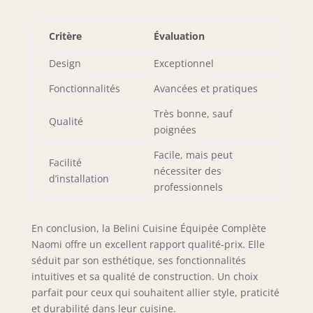
rayures, les chocs
et l’usure. Le
Critère
Évaluation
système PRO+
prolonge
Design
Exceptionnel
significativement la
durée de vie des
Fonctionnalités
Avancées et pratiques
meubles de
cuisine et garantit
Très bonne, sauf
Qualité
une qualité
poignées
durable. SYSTÈME
NEXUS ALUMINIUM
Facile, mais peut
Facilité
& DESIGN –
nécessiter des
d’installation
Poignées haut de
professionnels
gamme en
aluminium brossé
avec revêtement
En conclusion, la Belini Cuisine Équipée Complète
galvanique pour
Naomi offre un excellent rapport qualité-prix. Elle
une grande
séduit par son esthétique, ses fonctionnalités
résistance et un
intuitives et sa qualité de construction. Un choix
design moderne.
parfait pour ceux qui souhaitent allier style, praticité
Les pieds réglables
et durabilité dans leur cuisine.