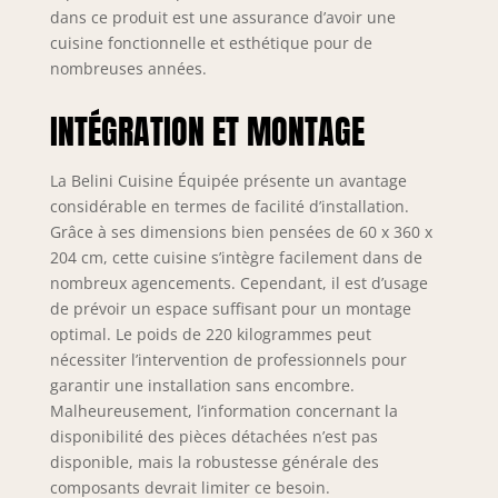
dans ce produit est une assurance d’avoir une
robuste pour une
cuisine fonctionnelle et esthétique pour de
visibilité optimale
et une utilisation
nombreuses années.
efficace de
l’espace. Design
INTÉGRATION ET MONTAGE
ergonomique pour
un usage
La Belini Cuisine Équipée présente un avantage
confortable et une
considérable en termes de facilité d’installation.
organisation
parfaite au
Grâce à ses dimensions bien pensées de 60 x 360 x
quotidien.
204 cm, cette cuisine s’intègre facilement dans de
SYSTÈME DE
nombreux agencements. Cependant, il est d’usage
PROTECTION
de prévoir un espace suffisant pour un montage
NEXUS PRO++ &
optimal. Le poids de 220 kilogrammes peut
LONGÉVITÉ – Les
nécessiter l’intervention de professionnels pour
chants en
garantir une installation sans encombre.
polymère ABS
Malheureusement, l’information concernant la
résistants
disponibilité des pièces détachées n’est pas
protègent toutes
disponible, mais la robustesse générale des
les arêtes et
surfaces contre les
composants devrait limiter ce besoin.