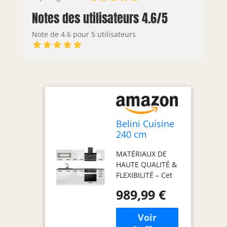
Notes des utilisateurs 4.6/5
Note de 4.6 pour 5 utilisateurs
Belini Cuisine
240 cm
Margaret, avec
MATÉRIAUX DE
Plan de Travail,
HAUTE QUALITÉ &
Blanc Très
FLEXIBILITÉ – Cet
Brillant
ensemble de
989,99 €
meubles de
cuisine, fabriqué
en panneaux