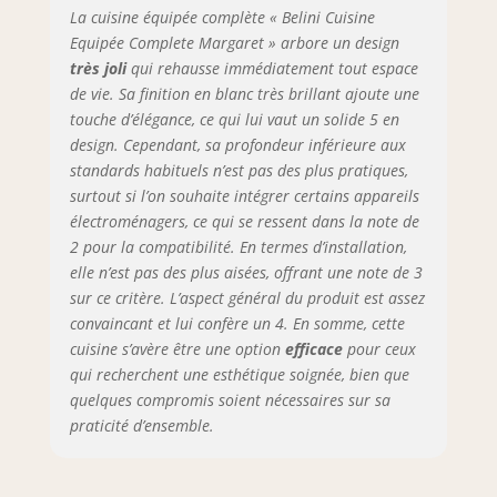
La cuisine équipée complète « Belini Cuisine
– Les tiroirs
métalliques
Equipée Complete Margaret » arbore un design
modernes de la
très joli
qui rehausse immédiatement tout espace
gamme Nexus en
de vie. Sa finition en blanc très brillant ajoute une
finition graphite,
touche d’élégance, ce qui lui vaut un solide 5 en
dotés de la
design. Cependant, sa profondeur inférieure aux
technologie Soft-
standards habituels n’est pas des plus pratiques,
Close, assurent
surtout si l’on souhaite intégrer certains appareils
une fermeture
électroménagers, ce qui se ressent dans la note de
douce et
2 pour la compatibilité. En termes d’installation,
silencieuse.
elle n’est pas des plus aisées, offrant une note de 3
Complétés par des
charnières Soft-
sur ce critère. L’aspect général du produit est assez
Close et des vérins
convaincant et lui confère un 4. En somme, cette
à gaz pour portes
cuisine s’avère être une option
efficace
pour ceux
et abattants.
qui recherchent une esthétique soignée, bien que
Testés jusqu’à 60
quelques compromis soient nécessaires sur sa
000 cycles pour
praticité d’ensemble.
une durabilité
maximale.
SYSTÈME NEXUS