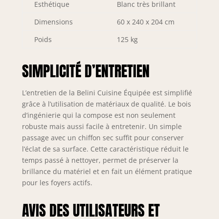
Esthétique
Blanc très brillant
RANGE-COUVERTS
& ORGANISATION –
Dimensions
60 x 240 x 204 cm
Organisation
intégrée des
Poids
125 kg
couverts en
polymère ABS
SIMPLICITÉ D’ENTRETIEN
robuste pour une
visibilité optimale
et une utilisation
L’entretien de la Belini Cuisine Équipée est simplifié
efficace de
grâce à l’utilisation de matériaux de qualité. Le bois
l’espace. Design
d’ingénierie qui la compose est non seulement
ergonomique pour
robuste mais aussi facile à entretenir. Un simple
un usage
passage avec un chiffon sec suffit pour conserver
confortable et une
l’éclat de sa surface. Cette caractéristique réduit le
organisation
parfaite au
temps passé à nettoyer, permet de préserver la
quotidien.
brillance du matériel et en fait un élément pratique
SYSTÈME DE
pour les foyers actifs.
PROTECTION
NEXUS PRO++ &
AVIS DES UTILISATEURS ET
LONGÉVITÉ – Les