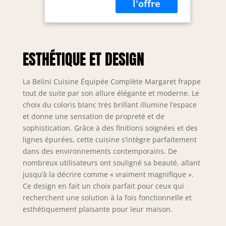
décoratifs
Econatura
durables, séduit
par sa stabilité et
sa finition haut de
ESTHÉTIQUE ET DESIGN
gamme. Tous les
éléments sont
modulables et
La Belini Cuisine Équipée Complète Margaret frappe
peuvent être
tout de suite par son allure élégante et moderne. Le
combinés et
choix du coloris blanc très brillant illumine l’espace
positionnés
et donne une sensation de propreté et de
individuellement.
sophistication. Grâce à des finitions soignées et des
Inclus : notice de
lignes épurées, cette cuisine s’intègre parfaitement
montage, matériel
d’installation ainsi
dans des environnements contemporains. De
que plans de
nombreux utilisateurs ont souligné sa beauté, allant
travail
jusqu’à la décrire comme « vraiment magnifique ».
personnalisables
Ce design en fait un choix parfait pour ceux qui
selon la
recherchent une solution à la fois fonctionnelle et
configuration.
esthétiquement plaisante pour leur maison.
SYSTÈME NEXUS
SILENT & CONFORT