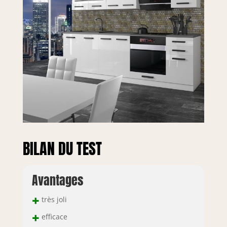
galvanique pour
une grande
résistance et un
design moderne.
Les pieds réglables
en hauteur
compensent les
irrégularités du sol
et assurent une
stabilité optimale.
BILAN DU TEST
Avantages
+
très joli
+
efficace