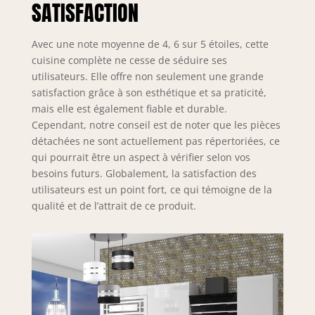
chants en
SATISFACTION
polymère ABS
résistants
Avec une note moyenne de 4, 6 sur 5 étoiles, cette
protègent toutes
cuisine complète ne cesse de séduire ses
les arêtes et
utilisateurs. Elle offre non seulement une grande
surfaces contre les
rayures, les chocs
satisfaction grâce à son esthétique et sa praticité,
et l’usure. Le
mais elle est également fiable et durable.
système PRO+
Cependant, notre conseil est de noter que les pièces
prolonge
détachées ne sont actuellement pas répertoriées, ce
significativement la
qui pourrait être un aspect à vérifier selon vos
durée de vie des
besoins futurs. Globalement, la satisfaction des
meubles de
utilisateurs est un point fort, ce qui témoigne de la
cuisine et garantit
qualité et de l’attrait de ce produit.
une qualité
durable. SYSTÈME
NEXUS ALUMINIUM
& DESIGN –
Poignées haut de
gamme en
aluminium brossé
avec revêtement