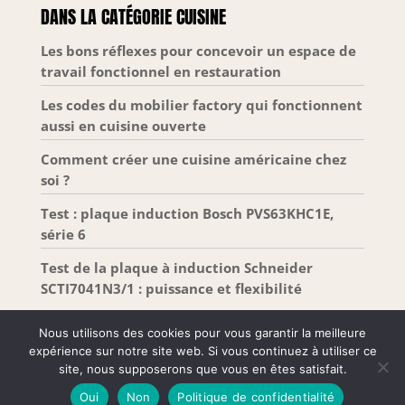
rangement, est composé de panneaux de
DANS LA CATÉGORIE CUISINE
et assurent une
particules (aggloméré) d'une épaisseur de 16 mm.
Idéal pour des meubles de cuisine robuste qui
stabilité optimale.
durent dans le temps. FACILITÉ D'INSTALLATION :
Les bons réflexes pour concevoir un espace de
Tous les éléments sont pré-percés et vous recevez
travail fonctionnel en restauration
un colis unique pour chaque meuble où tout est
inclus. L'installation des meubles est facile et
rapide grâce à notre notice simple et intuitive.
Les codes du mobilier factory qui fonctionnent
aussi en cuisine ouverte
Comment créer une cuisine américaine chez
soi ?
Test : plaque induction Bosch PVS63KHC1E,
série 6
Test de la plaque à induction Schneider
SCTI7041N3/1 : puissance et flexibilité
Nous utilisons des cookies pour vous garantir la meilleure
expérience sur notre site web. Si vous continuez à utiliser ce
site, nous supposerons que vous en êtes satisfait.
Tous droits réservés –
Mentions Légales
-
Plan de
Oui
Non
Politique de confidentialité
site
-
Contact