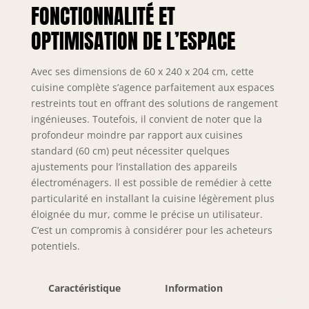
FONCTIONNALITÉ ET
– Les tiroirs
métalliques
OPTIMISATION DE L’ESPACE
modernes de la
gamme Nexus en
finition graphite,
Avec ses dimensions de 60 x 240 x 204 cm, cette
dotés de la
cuisine complète s’agence parfaitement aux espaces
technologie Soft-
restreints tout en offrant des solutions de rangement
Close, assurent
ingénieuses. Toutefois, il convient de noter que la
une fermeture
profondeur moindre par rapport aux cuisines
douce et
standard (60 cm) peut nécessiter quelques
silencieuse.
ajustements pour l’installation des appareils
Complétés par des
électroménagers. Il est possible de remédier à cette
charnières Soft-
particularité en installant la cuisine légèrement plus
Close et des vérins
éloignée du mur, comme le précise un utilisateur.
à gaz pour portes
et abattants.
C’est un compromis à considérer pour les acheteurs
Testés jusqu’à 60
potentiels.
000 cycles pour
une durabilité
maximale.
Caractéristique
Information
SYSTÈME NEXUS