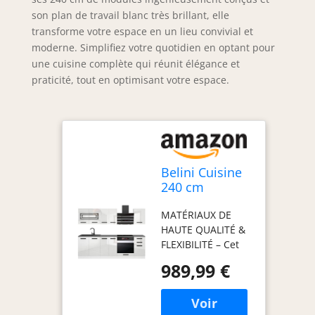
son plan de travail blanc très brillant, elle
transforme votre espace en un lieu convivial et
moderne. Simplifiez votre quotidien en optant pour
une cuisine complète qui réunit élégance et
praticité, tout en optimisant votre espace.
Belini Cuisine
240 cm
Margaret, avec
MATÉRIAUX DE
Plan de Travail,
HAUTE QUALITÉ &
Blanc Très
FLEXIBILITÉ – Cet
Brillant
ensemble de
989,99 €
meubles de
cuisine, fabriqué
en panneaux