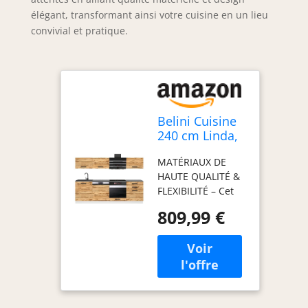
élégant, transformant ainsi votre cuisine en un lieu
convivial et pratique.
Belini Cuisine
240 cm Linda,
avec Plan de
MATÉRIAUX DE
Travail, Chêne
HAUTE QUALITÉ &
Wotan
FLEXIBILITÉ – Cet
ensemble de
809,99 €
meubles de
cuisine, fabriqué
en panneaux
décoratifs
Econatura
durables, séduit
par sa stabilité et