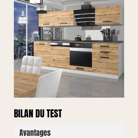
design moderne.
Les pieds réglables
en hauteur
compensent les
irrégularités du sol
et assurent une
stabilité optimale.
BILAN DU TEST
Avantages