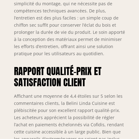
intégrée des
simplicité du montage, qui ne nécessite pas de
couverts en
compétences techniques avancées. De plus,
polymère ABS
l’entretien est des plus faciles : un simple coup de
robuste pour une
chiffon sec suffit pour conserver l’éclat du bois et
visibilité optimale
prolonger la durée de vie du produit. Le soin apporté
et une utilisation
à la conception des matériaux permet de minimiser
efficace de
les efforts d’entretien, offrant ainsi une solution
l’espace. Design
ergonomique pour
pratique pour les utilisateurs au quotidien.
un usage
confortable et une
RAPPORT QUALITÉ-PRIX ET
organisation
SATISFACTION CLIENT
parfaite au
quotidien.
SYSTÈME DE
Affichant une moyenne de 4,4 étoiles sur 5 selon les
PROTECTION
commentaires clients, la Belini Linda Cuisine est
NEXUS PRO++ &
plébiscitée pour son excellent rapport qualité-prix.
LONGÉVITÉ – Les
Les acheteurs apprécient la possibilité de régler
chants en
l’achat en paiements échelonnés via Cofidis, rendant
polymère ABS
résistants
cette cuisine accessible à un large public. Bien que
protègent toutes
les appareils électroménagers ne soient pas inclus