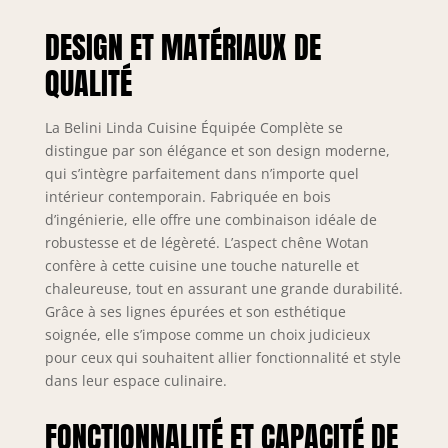
sa finition haut de
DESIGN ET MATÉRIAUX DE
gamme. Tous les
éléments sont
QUALITÉ
modulables et
peuvent être
combinés et
La Belini Linda Cuisine Équipée Complète se
positionnés
distingue par son élégance et son design moderne,
individuellement.
qui s’intègre parfaitement dans n’importe quel
Inclus : notice de
intérieur contemporain. Fabriquée en bois
montage, matériel
d’ingénierie, elle offre une combinaison idéale de
d’installation ainsi
robustesse et de légèreté. L’aspect chêne Wotan
que plans de
confère à cette cuisine une touche naturelle et
travail
chaleureuse, tout en assurant une grande durabilité.
personnalisables
Grâce à ses lignes épurées et son esthétique
selon la
configuration.
soignée, elle s’impose comme un choix judicieux
SYSTÈME NEXUS
pour ceux qui souhaitent allier fonctionnalité et style
SILENT & CONFORT
dans leur espace culinaire.
– Les tiroirs
métalliques
FONCTIONNALITÉ ET CAPACITÉ DE
modernes de la