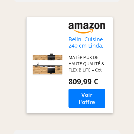
Belini Cuisine
240 cm Linda,
avec Plan de
MATÉRIAUX DE
Travail, Chêne
HAUTE QUALITÉ &
Wotan
FLEXIBILITÉ – Cet
ensemble de
809,99 €
meubles de
cuisine, fabriqué
en panneaux
décoratifs
Econatura
durables, séduit
par sa stabilité et
sa finition haut de
gamme. Tous les