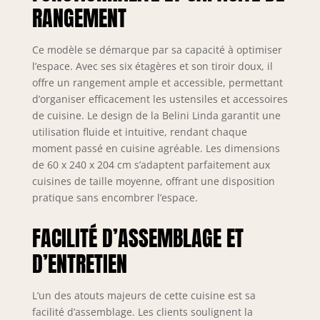
gamme Nexus en
RANGEMENT
finition graphite,
dotés de la
Ce modèle se démarque par sa capacité à optimiser
technologie Soft-
l’espace. Avec ses six étagères et son tiroir doux, il
Close, assurent
offre un rangement ample et accessible, permettant
une fermeture
douce et
d’organiser efficacement les ustensiles et accessoires
silencieuse.
de cuisine. Le design de la Belini Linda garantit une
Complétés par des
utilisation fluide et intuitive, rendant chaque
charnières Soft-
moment passé en cuisine agréable. Les dimensions
Close et des vérins
de 60 x 240 x 204 cm s’adaptent parfaitement aux
à gaz pour portes
cuisines de taille moyenne, offrant une disposition
et abattants.
pratique sans encombrer l’espace.
Testés jusqu’à 60
000 cycles pour
FACILITÉ D’ASSEMBLAGE ET
une durabilité
maximale.
D’ENTRETIEN
SYSTÈME NEXUS
RANGE-COUVERTS
& ORGANISATION –
L’un des atouts majeurs de cette cuisine est sa
Organisation
facilité d’assemblage. Les clients soulignent la