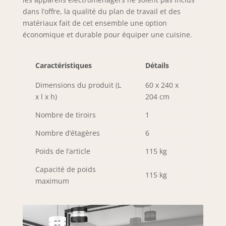
les arêtes et
dans l’offre, la qualité du plan de travail et des
surfaces contre les
matériaux fait de cet ensemble une option
rayures, les chocs
économique et durable pour équiper une cuisine.
et l’usure. Le
système PRO+
prolonge
Caractéristiques
Détails
significativement la
durée de vie des
Dimensions du produit (L
60 x 240 x
meubles de
x l x h)
204 cm
cuisine et garantit
Nombre de tiroirs
1
une qualité
durable. SYSTÈME
Nombre d’étagères
6
NEXUS ALUMINIUM
& DESIGN –
Poids de l’article
115 kg
Poignées haut de
gamme en
Capacité de poids
115 kg
aluminium brossé
maximum
avec revêtement
galvanique pour
une grande
résistance et un