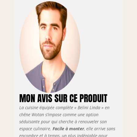
éléments sont
modulables et
peuvent être
combinés et
positionnés
individuellement.
Inclus : notice de
montage, matériel
d’installation ainsi
que plans de
travail
personnalisables
selon la
configuration.
MON AVIS SUR CE PRODUIT
SYSTÈME NEXUS
SILENT & CONFORT
La cuisine équipée complète « Belini Linda » en
– Les tiroirs
métalliques
chêne Wotan s’impose comme une option
modernes de la
séduisante pour qui cherche à renouveler son
gamme Nexus en
espace culinaire.
Facile à monter
, elle arrive sans
finition graphite,
encombre et à temps, un plus indéniable pour