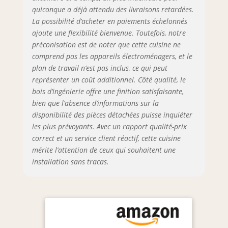
dotés de la
quiconque a déjà attendu des livraisons retardées.
technologie Soft-
La possibilité d’acheter en paiements échelonnés
Close, assurent
ajoute une flexibilité bienvenue. Toutefois, notre
une fermeture
préconisation est de noter que cette cuisine ne
douce et
comprend pas les appareils électroménagers, et le
silencieuse.
plan de travail n’est pas inclus, ce qui peut
Complétés par des
charnières Soft-
représenter un coût additionnel. Côté qualité, le
Close et des vérins
bois d’ingénierie offre une finition satisfaisante,
à gaz pour portes
bien que l’absence d’informations sur la
et abattants.
disponibilité des pièces détachées puisse inquiéter
Testés jusqu’à 60
les plus prévoyants. Avec un rapport qualité-prix
000 cycles pour
correct et un service client réactif, cette cuisine
une durabilité
mérite l’attention de ceux qui souhaitent une
maximale.
installation sans tracas.
SYSTÈME NEXUS
RANGE-COUVERTS
& ORGANISATION –
Organisation
intégrée des
couverts en