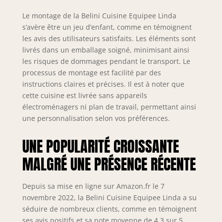
Organisation
Le montage de la Belini Cuisine Equipee Linda
intégrée des
s’avère être un jeu d’enfant, comme en témoignent
couverts en
polymère ABS
les avis des utilisateurs satisfaits. Les éléments sont
robuste pour une
livrés dans un emballage soigné, minimisant ainsi
visibilité optimale
les risques de dommages pendant le transport. Le
et une utilisation
processus de montage est facilité par des
efficace de
instructions claires et précises. Il est à noter que
l’espace. Design
cette cuisine est livrée sans appareils
ergonomique pour
électroménagers ni plan de travail, permettant ainsi
un usage
une personnalisation selon vos préférences.
confortable et une
organisation
UNE POPULARITÉ CROISSANTE
parfaite au
quotidien.
MALGRÉ UNE PRÉSENCE RÉCENTE
SYSTÈME DE
PROTECTION
NEXUS PRO++ &
Depuis sa mise en ligne sur Amazon.fr le 7
LONGÉVITÉ – Les
novembre 2022, la Belini Cuisine Equipee Linda a su
chants en
séduire de nombreux clients, comme en témoignent
polymère ABS
ses avis positifs et sa note moyenne de 4,3 sur 5