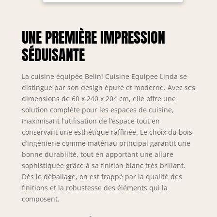
durables, séduit
par sa stabilité et
sa finition haut de
UNE PREMIÈRE IMPRESSION
gamme. Tous les
éléments sont
SÉDUISANTE
modulables et
peuvent être
combinés et
La cuisine équipée Belini Cuisine Equipee Linda se
positionnés
distingue par son design épuré et moderne. Avec ses
individuellement.
dimensions de 60 x 240 x 204 cm, elle offre une
Inclus : notice de
solution complète pour les espaces de cuisine,
montage, matériel
maximisant l’utilisation de l’espace tout en
d’installation ainsi
conservant une esthétique raffinée. Le choix du bois
que plans de
d’ingénierie comme matériau principal garantit une
travail
bonne durabilité, tout en apportant une allure
personnalisables
sophistiquée grâce à sa finition blanc très brillant.
selon la
configuration.
Dès le déballage, on est frappé par la qualité des
SYSTÈME NEXUS
finitions et la robustesse des éléments qui la
SILENT & CONFORT
composent.
– Les tiroirs
métalliques