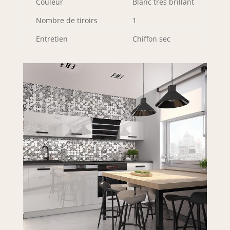
Couleur
Blanc très brillant
résistance et un
Nombre de tiroirs
1
design moderne.
Les pieds réglables
Entretien
Chiffon sec
en hauteur
compensent les
irrégularités du sol
et assurent une
stabilité optimale.