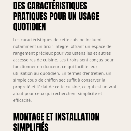
DES CARACTÉRISTIQUES
modernes de la
gamme Nexus en
PRATIQUES POUR UN USAGE
finition graphite,
QUOTIDIEN
dotés de la
technologie Soft-
Close, assurent
Les caractéristiques de cette cuisine incluent
une fermeture
notamment un tiroir intégré, offrant un espace de
douce et
rangement précieux pour vos ustensiles et autres
silencieuse.
accessoires de cuisine. Les tiroirs sont conçus pour
Complétés par des
fonctionner en douceur, ce qui facilite leur
charnières Soft-
utilisation au quotidien. En termes d’entretien, un
Close et des vérins
à gaz pour portes
simple coup de chiffon sec suffit à conserver la
et abattants.
propreté et l’éclat de cette cuisine, ce qui est un vrai
Testés jusqu’à 60
atout pour ceux qui recherchent simplicité et
000 cycles pour
efficacité.
une durabilité
maximale.
MONTAGE ET INSTALLATION
SYSTÈME NEXUS
RANGE-COUVERTS
SIMPLIFIÉS
& ORGANISATION –