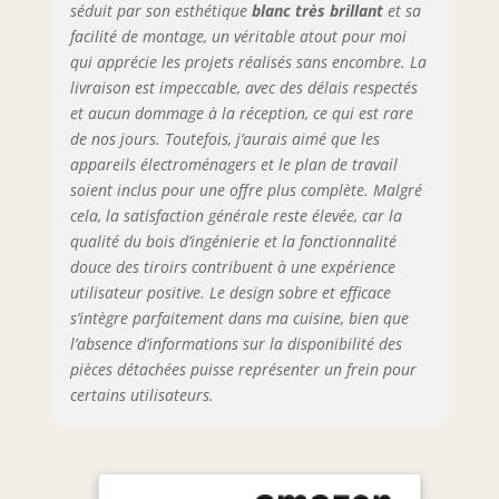
métalliques
séduit par son esthétique
blanc très brillant
et sa
modernes de la
facilité de montage, un véritable atout pour moi
gamme Nexus en
qui apprécie les projets réalisés sans encombre. La
finition graphite,
livraison est impeccable, avec des délais respectés
dotés de la
et aucun dommage à la réception, ce qui est rare
technologie Soft-
de nos jours. Toutefois, j’aurais aimé que les
Close, assurent
appareils électroménagers et le plan de travail
une fermeture
soient inclus pour une offre plus complète. Malgré
douce et
cela, la satisfaction générale reste élevée, car la
silencieuse.
qualité du bois d’ingénierie et la fonctionnalité
Complétés par des
charnières Soft-
douce des tiroirs contribuent à une expérience
Close et des vérins
utilisateur positive. Le design sobre et efficace
à gaz pour portes
s’intègre parfaitement dans ma cuisine, bien que
et abattants.
l’absence d’informations sur la disponibilité des
Testés jusqu’à 60
pièces détachées puisse représenter un frein pour
000 cycles pour
certains utilisateurs.
une durabilité
maximale.
SYSTÈME NEXUS
RANGE-COUVERTS