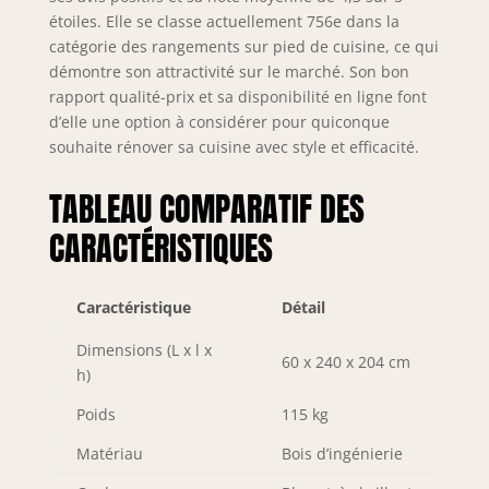
résistants
étoiles. Elle se classe actuellement 756e dans la
protègent toutes
catégorie des rangements sur pied de cuisine, ce qui
les arêtes et
démontre son attractivité sur le marché. Son bon
surfaces contre les
rapport qualité-prix et sa disponibilité en ligne font
rayures, les chocs
et l’usure. Le
d’elle une option à considérer pour quiconque
système PRO+
souhaite rénover sa cuisine avec style et efficacité.
prolonge
significativement la
TABLEAU COMPARATIF DES
durée de vie des
CARACTÉRISTIQUES
meubles de
cuisine et garantit
une qualité
durable. SYSTÈME
Caractéristique
Détail
NEXUS ALUMINIUM
Dimensions (L x l x
& DESIGN –
60 x 240 x 204 cm
Poignées haut de
h)
gamme en
Poids
115 kg
aluminium brossé
avec revêtement
Matériau
Bois d’ingénierie
galvanique pour
une grande