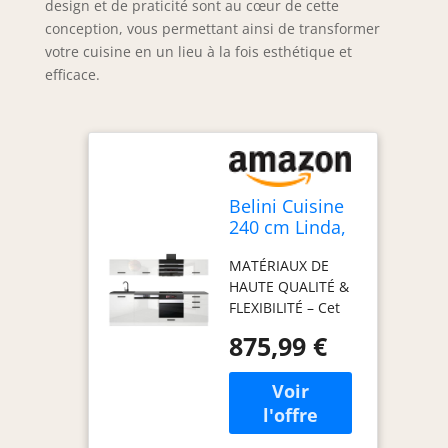
design et de praticité sont au cœur de cette
conception, vous permettant ainsi de transformer
votre cuisine en un lieu à la fois esthétique et
efficace.
Belini Cuisine
240 cm Linda,
sans Plan de
MATÉRIAUX DE
Travail, Blanc
HAUTE QUALITÉ &
très Brillant
FLEXIBILITÉ – Cet
ensemble de
875,99 €
meubles de
cuisine, fabriqué
en panneaux
décoratifs
Econatura