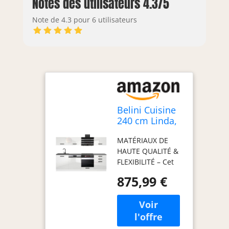
Notes des utilisateurs 4.3/5
Note de 4.3 pour 6 utilisateurs
Belini Cuisine
240 cm Linda,
sans Plan de
MATÉRIAUX DE
Travail, Blanc
HAUTE QUALITÉ &
très Brillant
FLEXIBILITÉ – Cet
ensemble de
875,99 €
meubles de
cuisine, fabriqué
en panneaux
décoratifs
Econatura