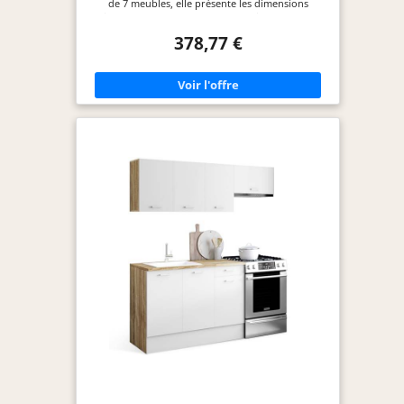
de 7 meubles, elle présente les dimensions
suivantes : Profondeur: 46 cm, Epaisseur: 18 mm,
Longueur: 240 cm. RAPPORT QUALITE PRIX
378,77 €
IMBATTABLE : Nos meubles de cuisine offrent un
espace de rangement optimal pour tous vos
ustensiles de cuisine. Notre but : satisfaire toutes
les envies au meilleur prix, sans négliger la qualité.
FINITIONS ÉLÉGANTES : Avec une façade en
acrylique de 18 mm d'épaisseur, notre meuble bas
ECO offre un rendu moderne et élégant. La
finition blanche apporte une esthétique pure et
lumineuse qui s'intègre parfaitement à votre
intérieur, créant une ambiance épurée et
contemporaine. MATERIAUX SOLIDES ET
DURABLES : Chaque caisson, ou meuble de
rangement, est composé de panneaux de
particules (aggloméré) d'une épaisseur de 16 mm.
Idéal pour des meubles de cuisine robuste qui
durent dans le temps. FACILITÉ D'INSTALLATION :
Tous les éléments sont pré-percés et vous recevez
un colis unique pour chaque meuble où tout est
inclus. L'installation des meubles est facile et
rapide grâce à notre notice simple et intuitive.