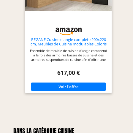
PEGANE Cuisine d'angle complète 200x220
cm, Meubles de Cuisine modulables Coloris
Chêne Bernstein, Plan de Travail Non Inclus
Ensemble de meuble de cuisine d'angle comprend
à la fois des armoires basses de cuisine et des
armoires suspendues de cuisine afin d'offrir une
solution de rangement complète. Les éléments de
cet ensemble sont modulables, permettant de
617,00 €
créer des cuisines sur mesure et de l'adapter
facilement à un angle gauche ou droit, selon vos
besoins et la configuration de votre pièce.
Dimension des meubles bas : Profondeur 47 x
Hauteur 85,7 cm Dimension des meubles hauts :
Profondeur 30,5 x Hauteur 57,5 cm Couleur :
Chêne bernstein Poids : 135 kg Accessoires :
charnières Hettich, poignée en plastique, glissières
Plan de travail, évier robinetterie , Appareils
électroménagers non inclus
DANS LA CATÉGORIE CUISINE