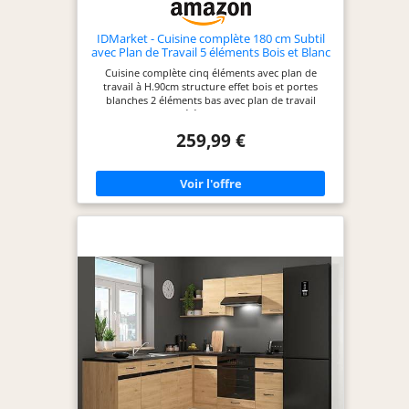
IDMarket - Cuisine complète 180 cm Subtil
avec Plan de Travail 5 éléments Bois et Blanc
Cuisine complète cinq éléments avec plan de
travail à H.90cm structure effet bois et portes
blanches 2 éléments bas avec plan de travail
recoupable et 3 éléments hauts de 32 cm de
profondeur Structure effet bois et façades
259,99 €
blanches avec poignée de 11 cm, cuisine ultra
fonctionnelle Structure des éléments et façades en
PB 15 mm - Plan de travail de 2.5 cm d'épaisseur 2
éléments bas de 48 cm de profondeur + 3
éléments hauts de 32 cm de profondeur + plan de
travail