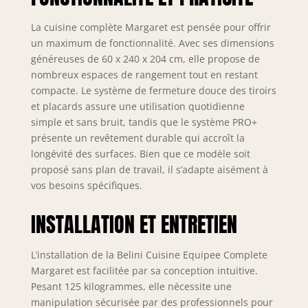
– Les tiroirs
métalliques
La cuisine complète Margaret est pensée pour offrir
modernes de la
un maximum de fonctionnalité. Avec ses dimensions
gamme Nexus en
finition graphite,
généreuses de 60 x 240 x 204 cm, elle propose de
dotés de la
nombreux espaces de rangement tout en restant
technologie Soft-
compacte. Le système de fermeture douce des tiroirs
Close, assurent
et placards assure une utilisation quotidienne
une fermeture
simple et sans bruit, tandis que le système PRO+
douce et
présente un revêtement durable qui accroît la
silencieuse.
longévité des surfaces. Bien que ce modèle soit
Complétés par des
proposé sans plan de travail, il s’adapte aisément à
charnières Soft-
vos besoins spécifiques.
Close et des vérins
à gaz pour portes
INSTALLATION ET ENTRETIEN
et abattants.
Testés jusqu’à 60
000 cycles pour
L’installation de la Belini Cuisine Equipee Complete
une durabilité
Margaret est facilitée par sa conception intuitive.
maximale.
Pesant 125 kilogrammes, elle nécessite une
SYSTÈME NEXUS
manipulation sécurisée par des professionnels pour
RANGE-COUVERTS