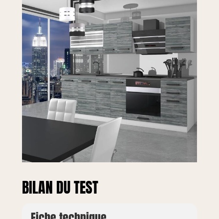
galvanique pour
une grande
résistance et un
design moderne.
Les pieds réglables
en hauteur
compensent les
irrégularités du sol
et assurent une
stabilité optimale.
BILAN DU TEST
Fiche technique