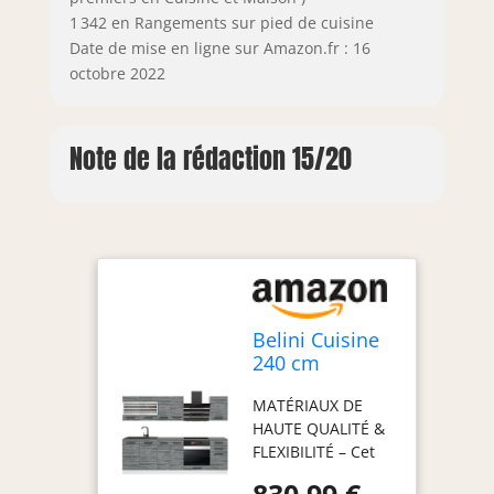
1 342 en Rangements sur pied de cuisine
Date de mise en ligne sur Amazon.fr : 16
octobre 2022
Note de la rédaction 15/20
Belini Cuisine
240 cm
Margaret, sans
MATÉRIAUX DE
Plan de Travail,
HAUTE QUALITÉ &
Chêne
FLEXIBILITÉ – Cet
Glamour
ensemble de
830,99 €