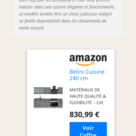
une durabilité
investir dans une cuisine élégante et fonctionnelle,
maximale.
ce modèle semble être un choix judicieux malgré
SYSTÈME NEXUS
sa faible disponibilité dans les classements de
RANGE-COUVERTS
vente actuels.
& ORGANISATION –
Organisation
intégrée des
couverts en
polymère ABS
robuste pour une
visibilité optimale
Belini Cuisine
et une utilisation
240 cm
efficace de
Margaret, sans
l’espace. Design
MATÉRIAUX DE
Plan de Travail,
ergonomique pour
HAUTE QUALITÉ &
Chêne
un usage
FLEXIBILITÉ – Cet
Glamour
confortable et une
ensemble de
organisation
830,99 €
meubles de
parfaite au
cuisine, fabriqué
quotidien.
en panneaux
SYSTÈME DE
décoratifs