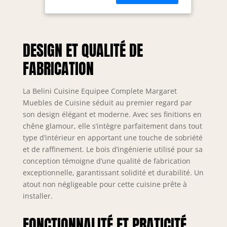
Econatura
durables, séduit
par sa stabilité et
sa finition haut de
DESIGN ET QUALITÉ DE
gamme. Tous les
éléments sont
FABRICATION
modulables et
peuvent être
combinés et
La Belini Cuisine Equipee Complete Margaret
positionnés
Muebles de Cuisine séduit au premier regard par
individuellement.
son design élégant et moderne. Avec ses finitions en
Inclus : notice de
chêne glamour, elle s’intègre parfaitement dans tout
montage, matériel
type d’intérieur en apportant une touche de sobriété
d’installation ainsi
et de raffinement. Le bois d’ingénierie utilisé pour sa
que plans de
conception témoigne d’une qualité de fabrication
travail
exceptionnelle, garantissant solidité et durabilité. Un
personnalisables
atout non négligeable pour cette cuisine prête à
selon la
configuration.
installer.
SYSTÈME NEXUS
SILENT & CONFORT
FONCTIONNALITÉ ET PRATICITÉ