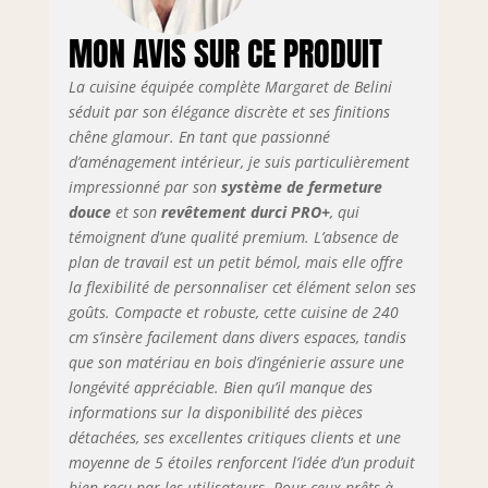
configuration.
MON AVIS SUR CE PRODUIT
SYSTÈME NEXUS
SILENT & CONFORT
La cuisine équipée complète Margaret de Belini
– Les tiroirs
métalliques
séduit par son élégance discrète et ses finitions
modernes de la
chêne glamour. En tant que passionné
gamme Nexus en
d’aménagement intérieur, je suis particulièrement
finition graphite,
impressionné par son
système de fermeture
dotés de la
douce
et son
revêtement durci PRO+
, qui
technologie Soft-
témoignent d’une qualité premium. L’absence de
Close, assurent
plan de travail est un petit bémol, mais elle offre
une fermeture
la flexibilité de personnaliser cet élément selon ses
douce et
goûts. Compacte et robuste, cette cuisine de 240
silencieuse.
cm s’insère facilement dans divers espaces, tandis
Complétés par des
charnières Soft-
que son matériau en bois d’ingénierie assure une
Close et des vérins
longévité appréciable. Bien qu’il manque des
à gaz pour portes
informations sur la disponibilité des pièces
et abattants.
détachées, ses excellentes critiques clients et une
Testés jusqu’à 60
moyenne de 5 étoiles renforcent l’idée d’un produit
000 cycles pour
bien reçu par les utilisateurs. Pour ceux prêts à