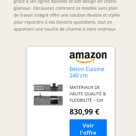
grâce à ses lignes épurées et son design en chêne
glamour. Découvrez comment ce modèle sans plan
de travail intégré offre une solution flexible et stylée
pour répondre à vos besoins quotidiens, tout en
apportant une touche de charme à votre intérieur.
Belini Cuisine
240 cm
Margaret, sans
MATÉRIAUX DE
Plan de Travail,
HAUTE QUALITÉ &
Chêne
FLEXIBILITÉ – Cet
Glamour
ensemble de
830,99 €
meubles de
cuisine, fabriqué
en panneaux
décoratifs