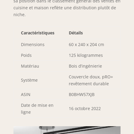
sa position dans le classement général des ventes en
polymère ABS
cuisine et maison reflète une distribution plutôt de
résistants
niche.
protègent toutes
les arêtes et
surfaces contre les
Caractéristiques
Détails
rayures, les chocs
et l’usure. Le
Dimensions
60 x 240 x 204 cm
système PRO+
prolonge
Poids
125 kilogrammes
significativement la
durée de vie des
Matériau
Bois d’ingénierie
meubles de
Couvercle doux, pRO+
cuisine et garantit
Système
revêtement durable
une qualité
durable. SYSTÈME
ASIN
B0BHW57XJB
NEXUS ALUMINIUM
& DESIGN –
Date de mise en
16 octobre 2022
Poignées haut de
ligne
gamme en
aluminium brossé
avec revêtement