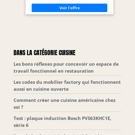
galvanique pour
PB 15 mm - Plan de travail de 2.5 cm d'épaisseur 2
éléments bas de 48 cm de profondeur + 3
une grande
éléments hauts de 32 cm de profondeur + plan de
résistance et un
travail
design moderne.
Les pieds réglables
en hauteur
compensent les
irrégularités du sol
DANS LA CATÉGORIE CUISINE
et assurent une
stabilité optimale.
Les bons réflexes pour concevoir un espace de
travail fonctionnel en restauration
Les codes du mobilier factory qui fonctionnent
aussi en cuisine ouverte
Comment créer une cuisine américaine chez
soi ?
Test : plaque induction Bosch PVS63KHC1E,
série 6