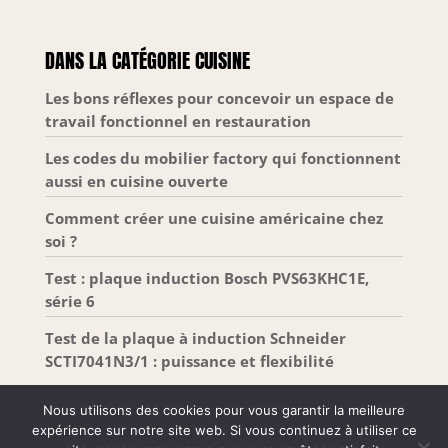
Gardez votre maison bien rangée tout en
maximisant votre espace de stockage ✅ Les tiroirs
peuvent être retirés pour faciliter le nettoyage et
l’accès aux articles
DANS LA CATÉGORIE CUISINE
Les bons réflexes pour concevoir un espace de
travail fonctionnel en restauration
Les codes du mobilier factory qui fonctionnent
aussi en cuisine ouverte
Comment créer une cuisine américaine chez
soi ?
Test : plaque induction Bosch PVS63KHC1E,
série 6
Test de la plaque à induction Schneider
SCTI7041N3/1 : puissance et flexibilité
Nous utilisons des cookies pour vous garantir la meilleure
expérience sur notre site web. Si vous continuez à utiliser ce