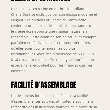
CONFIGURATION
FLEXIBLE : La
La cuisine Vicco R-Line en Anthracite Brillant et
cuisine avec 4
Chêne Doré se distingue par son design moderne et
meubles bas et 3
élégant. Les finitions brillantes de l’anthracite
meubles hauts
confèrent une touche de sophistication, tandis que
peut être agrandie
le chêne doré apporte une chaleur naturelle à
et adaptée
l’ensemble. Cette combinaison de couleurs s’adapte
individuellement.
Les pieds réglables
parfaitement à diverses décorations intérieures,
en hauteur offrent
qu’elles soient contemporaines ou plus
une flexibilité
traditionnelles. Avec des dimensions de 60 x 300 x
supplémentaire.
81,6 cm, cette cuisine offre une ligne épurée et un
DIMENSIONS : Le
espace généreux, idéal pour les grandes cuisines
meuble de cuisine
ouvertes.
a une largeur de
300 cm et une
FACILITÉ D’ASSEMBLAGE
hauteur de 207
cm. Les meubles
bas ont une
Un des points forts de ce modèle est sa facilité
profondeur de 46
d’assemblage. Les avis des utilisateurs soulignent
cm. Niche pour
l’efficacité des instructions fournies et la clarté de la
four : 56,8x59,8x44