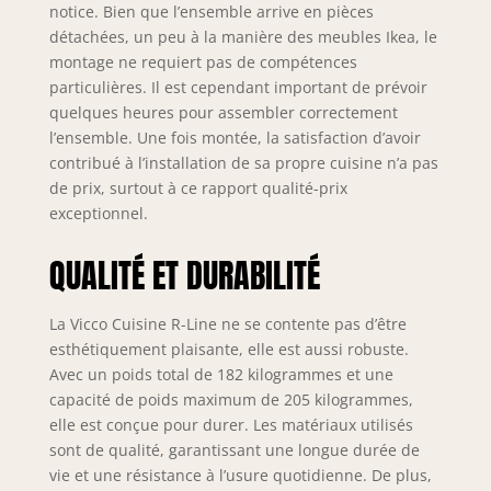
notice. Bien que l’ensemble arrive en pièces
cm. MATÉRIAU :
détachées, un peu à la manière des meubles Ikea, le
Les façades et le
montage ne requiert pas de compétences
corps de la cuisine
particulières. Il est cependant important de prévoir
sont fabriqués en
panneau de
quelques heures pour assembler correctement
particules de 16
l’ensemble. Une fois montée, la satisfaction d’avoir
mm avec
contribué à l’installation de sa propre cuisine n’a pas
revêtement en
de prix, surtout à ce rapport qualité-prix
résine mélaminée.
exceptionnel.
Le plan de travail
est en panneau de
QUALITÉ ET DURABILITÉ
particules de 28
mm. CONTENU DE
LIVRAISON : bloc
La Vicco Cuisine R-Line ne se contente pas d’être
de cuisine avec
esthétiquement plaisante, elle est aussi robuste.
plan de travail,
Avec un poids total de 182 kilogrammes et une
matériel de
capacité de poids maximum de 205 kilogrammes,
montage,
elle est conçue pour durer. Les matériaux utilisés
instructions de
sont de qualité, garantissant une longue durée de
montage (sauf
vie et une résistance à l’usure quotidienne. De plus,
indication