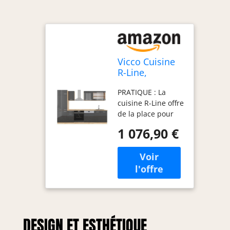
Vicco Cuisine
R-Line,
Anthracite
PRATIQUE : La
Brillant/Chêne
cuisine R-Line offre
doré, 300cm
de la place pour
un petit
1 076,90 €
réfrigérateur
encastrable ainsi
qu’un four. Des
façades
entièrement
intégrées pour
lave-vaisselle Vicco
sont disponibles
DESIGN ET ESTHÉTIQUE
en option.