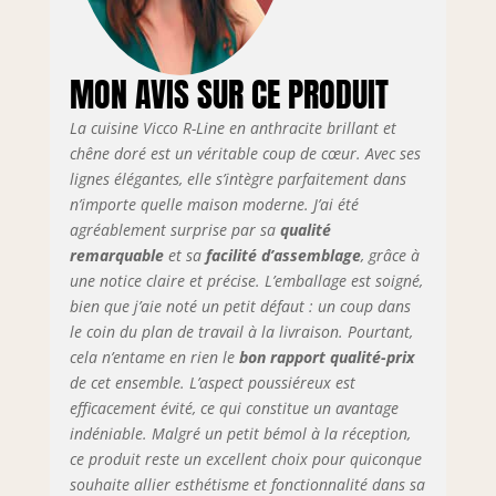
supplémentaire.
DIMENSIONS : Le
meuble de cuisine
MON AVIS SUR CE PRODUIT
a une largeur de
300 cm et une
La cuisine Vicco R-Line en anthracite brillant et
hauteur de 207
cm. Les meubles
chêne doré est un véritable coup de cœur. Avec ses
bas ont une
lignes élégantes, elle s’intègre parfaitement dans
profondeur de 46
n’importe quelle maison moderne. J’ai été
cm. Niche pour
agréablement surprise par sa
qualité
four : 56,8x59,8x44
remarquable
et sa
facilité d’assemblage
, grâce à
cm. MATÉRIAU :
une notice claire et précise. L’emballage est soigné,
Les façades et le
bien que j’aie noté un petit défaut : un coup dans
corps de la cuisine
le coin du plan de travail à la livraison. Pourtant,
sont fabriqués en
cela n’entame en rien le
bon rapport qualité-prix
panneau de
de cet ensemble. L’aspect poussiéreux est
particules de 16
mm avec
efficacement évité, ce qui constitue un avantage
revêtement en
indéniable. Malgré un petit bémol à la réception,
résine mélaminée.
ce produit reste un excellent choix pour quiconque
Le plan de travail
souhaite allier esthétisme et fonctionnalité dans sa