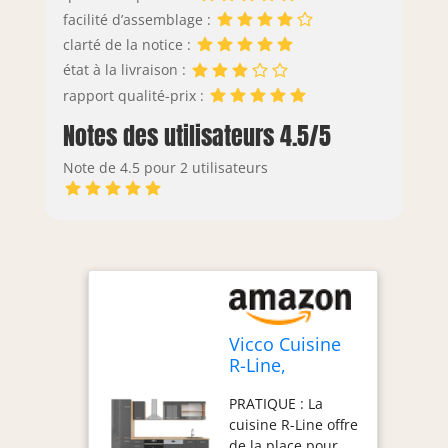
facilité d’assemblage :
clarté de la notice :
état à la livraison :
rapport qualité-prix :
Notes des utilisateurs 4.5/5
Note de 4.5 pour 2 utilisateurs
Vicco Cuisine
R-Line,
Anthracite
PRATIQUE : La
Brillant/Chêne
cuisine R-Line offre
doré, 300cm
de la place pour