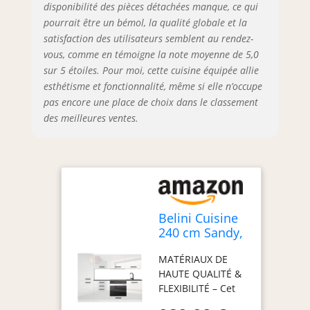
charnières Soft-
disponibilité des pièces détachées manque, ce qui
Close et des vérins
pourrait être un bémol, la qualité globale et la
à gaz pour portes
satisfaction des utilisateurs semblent au rendez-
et abattants.
vous, comme en témoigne la note moyenne de 5,0
Testés jusqu’à 60
sur 5 étoiles. Pour moi, cette cuisine équipée allie
000 cycles pour
esthétisme et fonctionnalité, même si elle n’occupe
une durabilité
pas encore une place de choix dans le classement
maximale.
des meilleures ventes.
SYSTÈME NEXUS
RANGE-COUVERTS
& ORGANISATION –
Organisation
intégrée des
couverts en
polymère ABS
Belini Cuisine
robuste pour une
240 cm Sandy,
visibilité optimale
avec Plan de
et une utilisation
MATÉRIAUX DE
Travail, Blanc
efficace de
HAUTE QUALITÉ &
Très Brillant
l’espace. Design
FLEXIBILITÉ – Cet
ergonomique pour
ensemble de