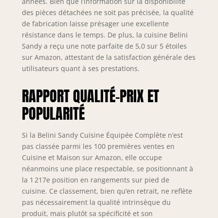
années. Bien que l’information sur la disponibilité
polymère ABS
des pièces détachées ne soit pas précisée, la qualité
robuste pour une
de fabrication laisse présager une excellente
visibilité optimale
résistance dans le temps. De plus, la cuisine Belini
et une utilisation
Sandy a reçu une note parfaite de 5,0 sur 5 étoiles
efficace de
sur Amazon, attestant de la satisfaction générale des
l’espace. Design
utilisateurs quant à ses prestations.
ergonomique pour
un usage
RAPPORT QUALITÉ-PRIX ET
confortable et une
organisation
POPULARITÉ
parfaite au
quotidien.
SYSTÈME DE
Si la Belini Sandy Cuisine Équipée Complète n’est
PROTECTION
pas classée parmi les 100 premières ventes en
NEXUS PRO++ &
Cuisine et Maison sur Amazon, elle occupe
LONGÉVITÉ – Les
néanmoins une place respectable, se positionnant à
chants en
la 1 217e position en rangements sur pied de
polymère ABS
cuisine. Ce classement, bien qu’en retrait, ne reflète
résistants
pas nécessairement la qualité intrinsèque du
protègent toutes
les arêtes et
produit, mais plutôt sa spécificité et son