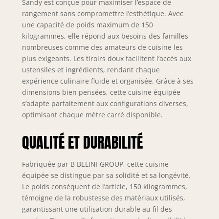
finition graphite,
Sandy est conçue pour maximiser l’espace de
dotés de la
rangement sans compromettre l’esthétique. Avec
technologie Soft-
une capacité de poids maximum de 150
Close, assurent
kilogrammes, elle répond aux besoins des familles
une fermeture
nombreuses comme des amateurs de cuisine les
douce et
plus exigeants. Les tiroirs doux facilitent l’accès aux
silencieuse.
ustensiles et ingrédients, rendant chaque
Complétés par des
expérience culinaire fluide et organisée. Grâce à ses
charnières Soft-
dimensions bien pensées, cette cuisine équipée
Close et des vérins
s’adapte parfaitement aux configurations diverses,
à gaz pour portes
et abattants.
optimisant chaque mètre carré disponible.
Testés jusqu’à 60
000 cycles pour
QUALITÉ ET DURABILITÉ
une durabilité
maximale.
Fabriquée par B BELINI GROUP, cette cuisine
SYSTÈME NEXUS
équipée se distingue par sa solidité et sa longévité.
RANGE-COUVERTS
& ORGANISATION –
Le poids conséquent de l’article, 150 kilogrammes,
Organisation
témoigne de la robustesse des matériaux utilisés,
intégrée des
garantissant une utilisation durable au fil des
couverts en