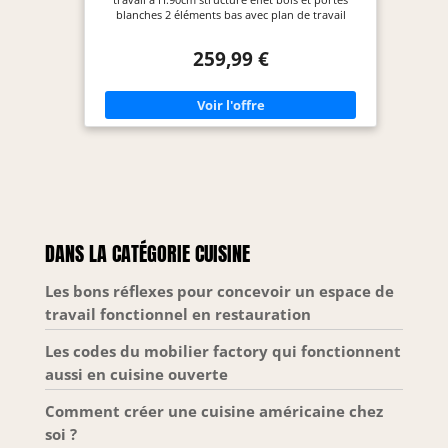
Poignées haut de
blanches 2 éléments bas avec plan de travail
gamme en
recoupable et 3 éléments hauts de 32 cm de
aluminium brossé
profondeur Structure effet bois et façades
259,99 €
blanches avec poignée de 11 cm, cuisine ultra
avec revêtement
fonctionnelle Structure des éléments et façades en
galvanique pour
PB 15 mm - Plan de travail de 2.5 cm d'épaisseur 2
éléments bas de 48 cm de profondeur + 3
une grande
éléments hauts de 32 cm de profondeur + plan de
résistance et un
travail
design moderne.
Les pieds réglables
en hauteur
compensent les
irrégularités du sol
DANS LA CATÉGORIE CUISINE
et assurent une
stabilité optimale.
Les bons réflexes pour concevoir un espace de
travail fonctionnel en restauration
Les codes du mobilier factory qui fonctionnent
aussi en cuisine ouverte
Comment créer une cuisine américaine chez
soi ?