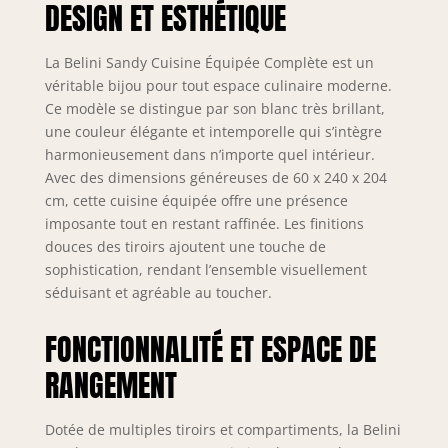
DESIGN ET ESTHÉTIQUE
gamme. Tous les
éléments sont
modulables et
La Belini Sandy Cuisine Équipée Complète est un
peuvent être
véritable bijou pour tout espace culinaire moderne.
combinés et
Ce modèle se distingue par son blanc très brillant,
positionnés
une couleur élégante et intemporelle qui s’intègre
individuellement.
harmonieusement dans n’importe quel intérieur.
Inclus : notice de
Avec des dimensions généreuses de 60 x 240 x 204
montage, matériel
d’installation ainsi
cm, cette cuisine équipée offre une présence
que plans de
imposante tout en restant raffinée. Les finitions
travail
douces des tiroirs ajoutent une touche de
personnalisables
sophistication, rendant l’ensemble visuellement
selon la
séduisant et agréable au toucher.
configuration.
SYSTÈME NEXUS
FONCTIONNALITÉ ET ESPACE DE
SILENT & CONFORT
– Les tiroirs
RANGEMENT
métalliques
modernes de la
Dotée de multiples tiroirs et compartiments, la Belini
gamme Nexus en