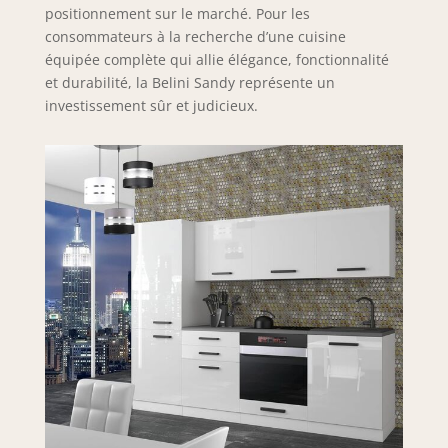
surfaces contre les
positionnement sur le marché. Pour les
rayures, les chocs
consommateurs à la recherche d’une cuisine
et l’usure. Le
équipée complète qui allie élégance, fonctionnalité
système PRO+
et durabilité, la Belini Sandy représente un
prolonge
investissement sûr et judicieux.
significativement la
durée de vie des
meubles de
cuisine et garantit
une qualité
durable. SYSTÈME
NEXUS ALUMINIUM
& DESIGN –
Poignées haut de
gamme en
aluminium brossé
avec revêtement
galvanique pour
une grande
résistance et un
design moderne.