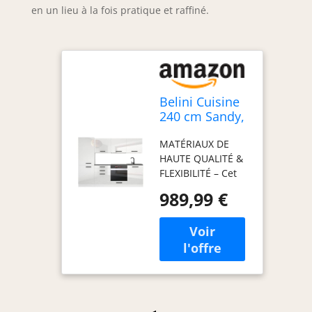
en un lieu à la fois pratique et raffiné.
Belini Cuisine
240 cm Sandy,
avec Plan de
MATÉRIAUX DE
Travail, Blanc
HAUTE QUALITÉ &
Très Brillant
FLEXIBILITÉ – Cet
ensemble de
989,99 €
meubles de
cuisine, fabriqué
en panneaux
décoratifs
Econatura
durables, séduit
par sa stabilité et
sa finition haut de