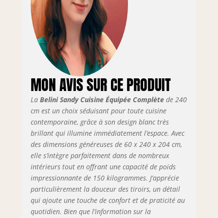
montage, matériel
d’installation ainsi
que plans de
travail
personnalisables
selon la
configuration.
MON AVIS SUR CE PRODUIT
SYSTÈME NEXUS
SILENT & CONFORT
La
Belini Sandy Cuisine Équipée Complète
de 240
– Les tiroirs
métalliques
cm est un choix séduisant pour toute cuisine
modernes de la
contemporaine, grâce à son design blanc très
gamme Nexus en
brillant qui illumine immédiatement l’espace. Avec
finition graphite,
des dimensions généreuses de 60 x 240 x 204 cm,
dotés de la
elle s’intègre parfaitement dans de nombreux
technologie Soft-
intérieurs tout en offrant une capacité de poids
Close, assurent
impressionnante de 150 kilogrammes. J’apprécie
une fermeture
particulièrement la douceur des tiroirs, un détail
douce et
qui ajoute une touche de confort et de praticité au
silencieuse.
quotidien. Bien que l’information sur la
Complétés par des