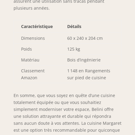
assurent une utilisation sans tracas pendant
polymère ABS
plusieurs années.
résistants
protègent toutes
les arêtes et
Caractéristique
Détails
surfaces contre les
rayures, les chocs
Dimensions
60 x 240 x 204 cm
et l’usure. Le
système PRO+
Poids
125 kg
prolonge
significativement la
Matériau
Bois d’ingénierie
durée de vie des
Classement
1 148 en Rangements
meubles de
Amazon
sur pied de cuisine
cuisine et garantit
une qualité
durable. SYSTÈME
En somme, que vous soyez en quête d’une cuisine
NEXUS ALUMINIUM
totalement équipée ou que vous souhaitiez
& DESIGN –
simplement moderniser votre espace, Belini offre
Poignées haut de
une solution attrayante et durable qui répondra
gamme en
aluminium brossé
sans aucun doute à vos attentes. La cuisine Margaret
avec revêtement
est une option très recommandable pour quiconque