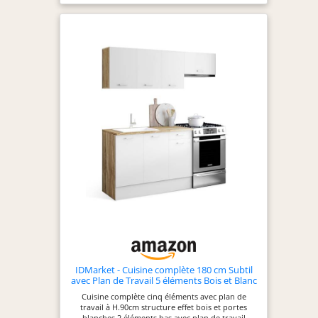
Close et des vérins
à gaz pour portes
et abattants.
Testés jusqu’à 60
000 cycles pour
une durabilité
maximale.
SYSTÈME NEXUS
RANGE-COUVERTS
& ORGANISATION –
Organisation
intégrée des
couverts en
polymère ABS
robuste pour une
visibilité optimale
et une utilisation
efficace de
IDMarket - Cuisine complète 180 cm Subtil
l’espace. Design
avec Plan de Travail 5 éléments Bois et Blanc
ergonomique pour
Cuisine complète cinq éléments avec plan de
un usage
travail à H.90cm structure effet bois et portes
confortable et une