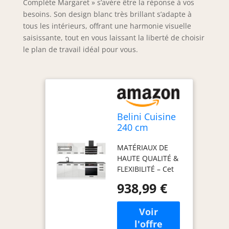
Complète Margaret » s’avère être la réponse à vos
besoins. Son design blanc très brillant s’adapte à
tous les intérieurs, offrant une harmonie visuelle
saisissante, tout en vous laissant la liberté de choisir
le plan de travail idéal pour vous.
Belini Cuisine
240 cm
Margaret, sans
MATÉRIAUX DE
Plan de Travail,
HAUTE QUALITÉ &
Blanc Très
FLEXIBILITÉ – Cet
Brillant
ensemble de
938,99 €
meubles de
cuisine, fabriqué
en panneaux
décoratifs