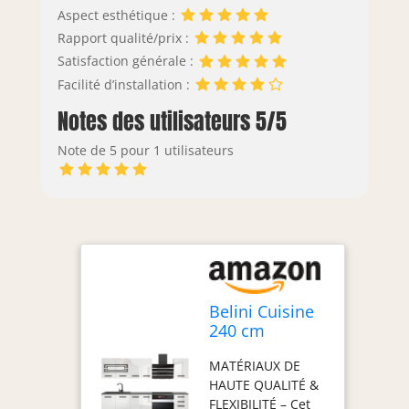
Aspect esthétique :
Rapport qualité/prix :
Satisfaction générale :
Facilité d’installation :
Notes des utilisateurs 5/5
Note de 5 pour 1 utilisateurs
Belini Cuisine
240 cm
Margaret, sans
MATÉRIAUX DE
Plan de Travail,
HAUTE QUALITÉ &
Blanc Très
FLEXIBILITÉ – Cet
Brillant