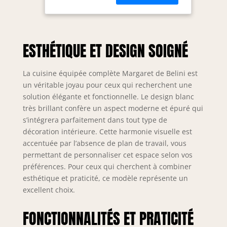
Econatura
durables, séduit
par sa stabilité et
sa finition haut de
ESTHÉTIQUE ET DESIGN SOIGNÉ
gamme. Tous les
éléments sont
modulables et
La cuisine équipée complète Margaret de Belini est
peuvent être
un véritable joyau pour ceux qui recherchent une
combinés et
solution élégante et fonctionnelle. Le design blanc
positionnés
très brillant confère un aspect moderne et épuré qui
individuellement.
s’intégrera parfaitement dans tout type de
Inclus : notice de
décoration intérieure. Cette harmonie visuelle est
montage, matériel
d’installation ainsi
accentuée par l’absence de plan de travail, vous
que plans de
permettant de personnaliser cet espace selon vos
travail
préférences. Pour ceux qui cherchent à combiner
personnalisables
esthétique et praticité, ce modèle représente un
selon la
excellent choix.
configuration.
SYSTÈME NEXUS
FONCTIONNALITÉS ET PRATICITÉ
SILENT & CONFORT