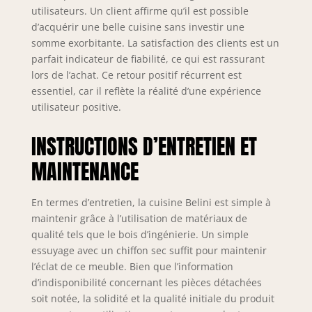
& ORGANISATION –
utilisateurs. Un client affirme qu’il est possible
Organisation
d’acquérir une belle cuisine sans investir une
intégrée des
somme exorbitante. La satisfaction des clients est un
couverts en
parfait indicateur de fiabilité, ce qui est rassurant
polymère ABS
lors de l’achat. Ce retour positif récurrent est
robuste pour une
essentiel, car il reflète la réalité d’une expérience
visibilité optimale
utilisateur positive.
et une utilisation
efficace de
INSTRUCTIONS D’ENTRETIEN ET
l’espace. Design
ergonomique pour
MAINTENANCE
un usage
confortable et une
organisation
En termes d’entretien, la cuisine Belini est simple à
parfaite au
maintenir grâce à l’utilisation de matériaux de
quotidien.
qualité tels que le bois d’ingénierie. Un simple
SYSTÈME DE
essuyage avec un chiffon sec suffit pour maintenir
PROTECTION
l’éclat de ce meuble. Bien que l’information
NEXUS PRO++ &
d’indisponibilité concernant les pièces détachées
LONGÉVITÉ – Les
soit notée, la solidité et la qualité initiale du produit
chants en