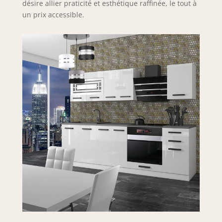
galvanique pour
désire allier praticité et esthétique raffinée, le tout à
une grande
un prix accessible.
résistance et un
design moderne.
Les pieds réglables
en hauteur
compensent les
irrégularités du sol
et assurent une
stabilité optimale.