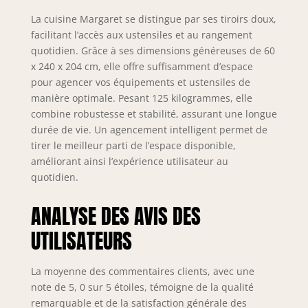
– Les tiroirs
métalliques
La cuisine Margaret se distingue par ses tiroirs doux,
modernes de la
facilitant l’accès aux ustensiles et au rangement
gamme Nexus en
quotidien. Grâce à ses dimensions généreuses de 60
finition graphite,
x 240 x 204 cm, elle offre suffisamment d’espace
dotés de la
pour agencer vos équipements et ustensiles de
technologie Soft-
manière optimale. Pesant 125 kilogrammes, elle
Close, assurent
combine robustesse et stabilité, assurant une longue
une fermeture
durée de vie. Un agencement intelligent permet de
douce et
silencieuse.
tirer le meilleur parti de l’espace disponible,
Complétés par des
améliorant ainsi l’expérience utilisateur au
charnières Soft-
quotidien.
Close et des vérins
à gaz pour portes
ANALYSE DES AVIS DES
et abattants.
Testés jusqu’à 60
UTILISATEURS
000 cycles pour
une durabilité
La moyenne des commentaires clients, avec une
maximale.
note de 5, 0 sur 5 étoiles, témoigne de la qualité
SYSTÈME NEXUS
remarquable et de la satisfaction générale des
RANGE-COUVERTS