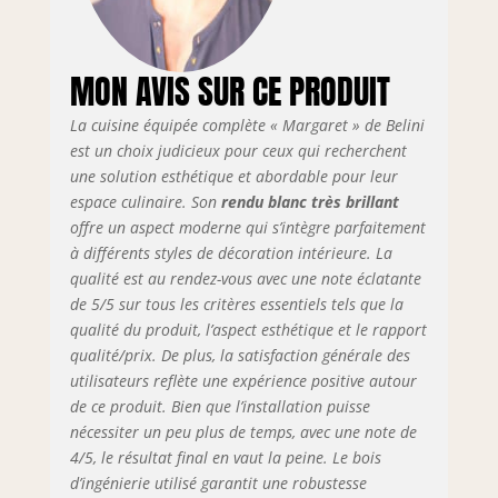
personnalisables
selon la
configuration.
MON AVIS SUR CE PRODUIT
SYSTÈME NEXUS
SILENT & CONFORT
La cuisine équipée complète « Margaret » de Belini
– Les tiroirs
métalliques
est un choix judicieux pour ceux qui recherchent
modernes de la
une solution esthétique et abordable pour leur
gamme Nexus en
espace culinaire. Son
rendu blanc très brillant
finition graphite,
offre un aspect moderne qui s’intègre parfaitement
dotés de la
à différents styles de décoration intérieure. La
technologie Soft-
qualité est au rendez-vous avec une note éclatante
Close, assurent
de 5/5 sur tous les critères essentiels tels que la
une fermeture
qualité du produit, l’aspect esthétique et le rapport
douce et
qualité/prix. De plus, la satisfaction générale des
silencieuse.
utilisateurs reflète une expérience positive autour
Complétés par des
charnières Soft-
de ce produit. Bien que l’installation puisse
Close et des vérins
nécessiter un peu plus de temps, avec une note de
à gaz pour portes
4/5, le résultat final en vaut la peine. Le bois
et abattants.
d’ingénierie utilisé garantit une robustesse