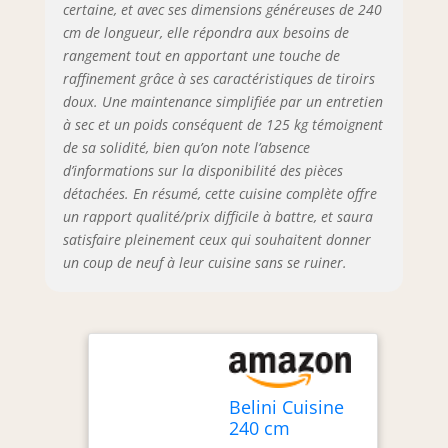
Testés jusqu’à 60
certaine, et avec ses dimensions généreuses de 240
000 cycles pour
cm de longueur, elle répondra aux besoins de
une durabilité
rangement tout en apportant une touche de
maximale.
raffinement grâce à ses caractéristiques de tiroirs
SYSTÈME NEXUS
doux. Une maintenance simplifiée par un entretien
RANGE-COUVERTS
à sec et un poids conséquent de 125 kg témoignent
& ORGANISATION –
de sa solidité, bien qu’on note l’absence
Organisation
intégrée des
d’informations sur la disponibilité des pièces
couverts en
détachées. En résumé, cette cuisine complète offre
polymère ABS
un rapport qualité/prix difficile à battre, et saura
robuste pour une
satisfaire pleinement ceux qui souhaitent donner
visibilité optimale
un coup de neuf à leur cuisine sans se ruiner.
et une utilisation
efficace de
l’espace. Design
ergonomique pour
un usage
confortable et une
organisation
Belini Cuisine
parfaite au
240 cm
quotidien.