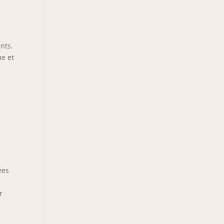
nts.
ue et
ées
r