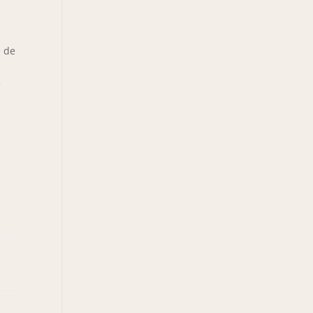
e de
e