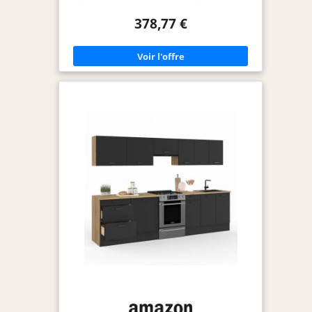
suivantes : Profondeur: 46 cm, Epaisseur: 18 mm,
Longueur: 240 cm. RAPPORT QUALITE PRIX
378,77 €
IMBATTABLE : Nos meubles de cuisine offrent un
espace de rangement optimal pour tous vos
ustensiles de cuisine. Notre but : satisfaire toutes
les envies au meilleur prix, sans négliger la qualité.
FINITIONS ÉLÉGANTES : Avec une façade en
acrylique de 18 mm d'épaisseur, notre meuble bas
ECO offre un rendu moderne et élégant. La
finition blanche apporte une esthétique pure et
lumineuse qui s'intègre parfaitement à votre
intérieur, créant une ambiance épurée et
contemporaine. MATERIAUX SOLIDES ET
DURABLES : Chaque caisson, ou meuble de
rangement, est composé de panneaux de
particules (aggloméré) d'une épaisseur de 16 mm.
Idéal pour des meubles de cuisine robuste qui
durent dans le temps. FACILITÉ D'INSTALLATION :
Tous les éléments sont pré-percés et vous recevez
un colis unique pour chaque meuble où tout est
inclus. L'installation des meubles est facile et
rapide grâce à notre notice simple et intuitive.