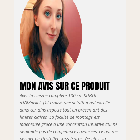
blanches avec
poignée de 11 cm,
cuisine ultra
fonctionnelle
Structure des
éléments et
façades en PB 15
mm - Plan de
travail de 2.5 cm
d'épaisseur 2
éléments bas de
48 cm de
profondeur + 3
MON AVIS SUR CE PRODUIT
éléments hauts de
32 cm de
Avec la cuisine complète 180 cm SUBTIL
profondeur + plan
d’IDMarket, j’ai trouvé une solution qui excelle
de travail
dans certains aspects tout en présentant des
limites claires. La facilité de montage est
indéniable grâce à une conception intuitive qui ne
demande pas de compétences avancées, ce qui me
permet de l’installer sans tracas. De plus, sa