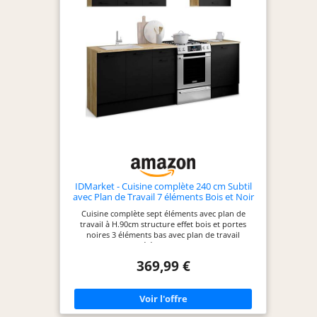
façades en PB 15
mm - Plan de
travail de 2.5 cm
d'épaisseur 2
éléments bas de
48 cm de
profondeur + 3
éléments hauts de
32 cm de
profondeur + plan
de travail
IDMarket - Cuisine complète 240 cm Subtil
avec Plan de Travail 7 éléments Bois et Noir
Cuisine complète sept éléments avec plan de
travail à H.90cm structure effet bois et portes
noires 3 éléments bas avec plan de travail
recoupable et 4 éléments hauts de 32 cm de
profondeur Structure effet bois et façades noires
369,99 €
avec poignée de 11 cm, cuisine ultra fonctionnelle
Structure des éléments et façades en PB 15 mm -
Plan de travail de 2.5 cm d'épaisseur 3 éléments
bas de 48 cm de profondeur + 4 éléments hauts de
32 cm de profondeur + plan de travail