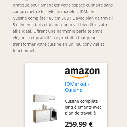
pratique pour aménager votre espace culinaire sans
compromettre le style, le modèle « IDMarket –
Cuisine complète 180 cm SUBTIL avec plan de travail
5 éléments bois et blanc » pourrait bien être votre
allié idéal. Offrant une harmonie parfaite entre
élégance et praticité, ce produit a tout pour
transformer votre cuisine en un lieu convivial et
fonctionnel.
IDMarket -
Cuisine
complète 180
Cuisine complète
cm Subtil avec
cinq éléments avec
Plan de Travail
plan de travail à
H.90cm structure
259,99 €
effet bois et portes