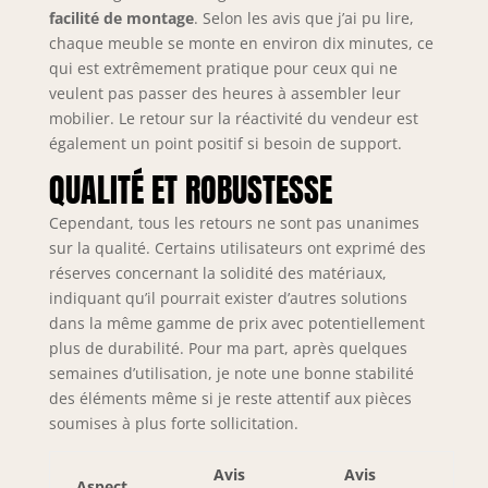
profondeur + 3
facilité de montage
. Selon les avis que j’ai pu lire,
éléments hauts de
chaque meuble se monte en environ dix minutes, ce
32 cm de
qui est extrêmement pratique pour ceux qui ne
profondeur + plan
veulent pas passer des heures à assembler leur
de travail
mobilier. Le retour sur la réactivité du vendeur est
également un point positif si besoin de support.
QUALITÉ ET ROBUSTESSE
Cependant, tous les retours ne sont pas unanimes
sur la qualité. Certains utilisateurs ont exprimé des
réserves concernant la solidité des matériaux,
indiquant qu’il pourrait exister d’autres solutions
dans la même gamme de prix avec potentiellement
plus de durabilité. Pour ma part, après quelques
semaines d’utilisation, je note une bonne stabilité
des éléments même si je reste attentif aux pièces
soumises à plus forte sollicitation.
Avis
Avis
Aspect