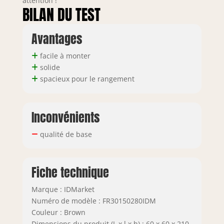
attention !
BILAN DU TEST
Avantages
facile à monter
solide
spacieux pour le rangement
Inconvénients
qualité de base
Fiche technique
Marque : IDMarket
Numéro de modèle : FR30150280IDM
Couleur : Brown
Dimensions du produit (L x l x h) : 60 x 60 x 210