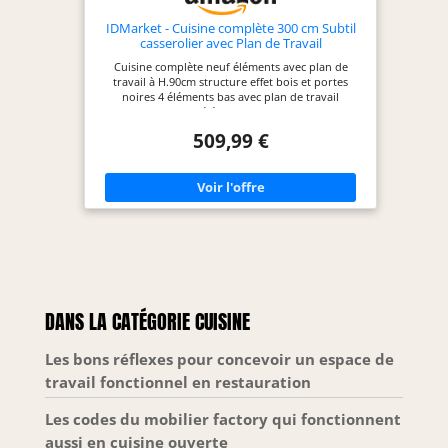
IDMarket - Cuisine complète 300 cm Subtil
casserolier avec Plan de Travail
Cuisine complète neuf éléments avec plan de
travail à H.90cm structure effet bois et portes
noires 4 éléments bas avec plan de travail
recoupable et 5 éléments hauts de 32 cm de
profondeur Structure effet bois et façades noires
509,99 €
avec poignée de 11 cm, cuisine ultra fonctionnelle
Structure des éléments et façades en PB - Plan de
travail de 2,5 cm d'épaisseur 4 éléments bas de 48
cm de profondeur + 4 éléments hauts de 32 cm de
profondeur + plan de travail
DANS LA CATÉGORIE CUISINE
Les bons réflexes pour concevoir un espace de
travail fonctionnel en restauration
Les codes du mobilier factory qui fonctionnent
aussi en cuisine ouverte