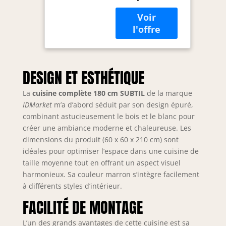
blanches 2
éléments bas avec
plan de travail
recoupable et 3
éléments hauts de
32 cm de
profondeur
DESIGN ET ESTHÉTIQUE
Structure effet bois
et façades
La
cuisine complète 180 cm SUBTIL
de la marque
blanches avec
IDMarket
m’a d’abord séduit par son design épuré,
poignée de 11 cm,
combinant astucieusement le bois et le blanc pour
cuisine ultra
créer une ambiance moderne et chaleureuse. Les
fonctionnelle
dimensions du produit (60 x 60 x 210 cm) sont
Structure des
idéales pour optimiser l’espace dans une cuisine de
éléments et
taille moyenne tout en offrant un aspect visuel
façades en PB 15
harmonieux. Sa couleur marron s’intègre facilement
mm - Plan de
à différents styles d’intérieur.
travail de 2.5 cm
d'épaisseur 2
FACILITÉ DE MONTAGE
éléments bas de
48 cm de
L’un des grands avantages de cette cuisine est sa