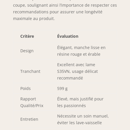
boulangers,
coupe, soulignant ainsi l’importance de respecter ces
fabricants de pain,
recommandations pour assurer une longévité
propriétaires de
maximale au produit.
stands de fruits et
cuisiniers à
domicile aiment et
Critère
Évaluation
font confiance à
DALSTRONG
Élégant, manche lisse en
Design
DIFFERENCE.
résine rouge et érable
GARANTIE DE
SATISFACTION OU
Excellent avec lame
DE
Tranchant
S35VN, usage délicat
REMBOURSEMENT
recommandé
À 100%, essayez-le
sans risque, nous
Poids
599 g
savons que vous
Rapport
Élevé, mais justifié pour
l'aimerez!
Qualité/Prix
les passionnés
Nécessite un soin manuel,
Entretien
éviter les lave-vaisselle