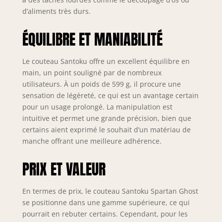
thermiquement à
d’aliments très durs.
une dureté
Rockwell 61+
alvéolante, les
ÉQUILIBRE ET MANIABILITÉ
carbures plus
petits et les
Le couteau Santoku offre un excellent équilibre en
niveaux de pureté
main, un point souligné par de nombreux
plus élevés
utilisateurs. À un poids de 599 g, il procure une
permettent une
ténacité spartiate,
sensation de légèreté, ce qui est un avantage certain
une résilience
pour un usage prolongé. La manipulation est
maximale et une
intuitive et permet une grande précision, bien que
meilleure rétention
certains aient exprimé le souhait d’un matériau de
des bords, le tout
manche offrant une meilleure adhérence.
dans une lame
ultra-mince de 1,5
PRIX ET VALEUR
mm. La poignée
pleine tang est une
magnifique
En termes de prix, le couteau Santoku Spartan Ghost
mosaïque unique
se positionne dans une gamme supérieure, ce qui
de résine rouge
pourrait en rebuter certains. Cependant, pour les
sang de première