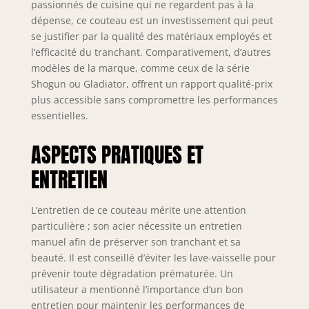
passionnés de cuisine qui ne regardent pas à la
qualité et de bois
dépense, ce couteau est un investissement qui peut
de frêne noir de
se justifier par la qualité des matériaux employés et
haute qualité.
l’efficacité du tranchant. Comparativement, d’autres
Profitez d'une
modèles de la marque, comme ceux de la série
durabilité et d'un
confort maximaux,
Shogun ou Gladiator, offrent un rapport qualité-prix
grâce à la
plus accessible sans compromettre les performances
conception en
essentielles.
forme de D
d'inspiration
ASPECTS PRATIQUES ET
traditionnelle qui
s'insère
ENTRETIEN
parfaitement dans
la paume de votre
L’entretien de ce couteau mérite une attention
main pour une
particulière ; son acier nécessite un entretien
finesse et une
manuel afin de préserver son tranchant et sa
précision élevées.
Découvrez
beauté. Il est conseillé d’éviter les lave-vaisselle pour
pourquoi des
prévenir toute dégradation prématurée. Un
milliers de chefs
utilisateur a mentionné l’importance d’un bon
professionnels,
entretien pour maintenir les performances de