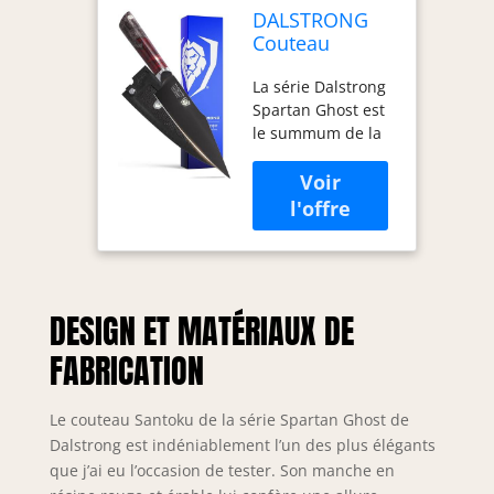
DALSTRONG
Couteau
Santoku - 7" -
La série Dalstrong
Spartan Ghost
Spartan Ghost est
Series - Acier
le summum de la
En Poudre
forge culinaire.
Forgé S35VN -
Méthodiquement
Manche En
conçus jusque
Résine Rouge
dans les moindres
Et Érable -
détails, ces
Gaine
couteaux d'une
efficacité féroce
DESIGN ET MATÉRIAUX DE
sont l'expression
ultime de la
FABRICATION
sauvagerie du
tranchage. Le
couteau Santoku
Le couteau Santoku de la série Spartan Ghost de
est une triple
Dalstrong est indéniablement l’un des plus élégants
menace ultra-
que j’ai eu l’occasion de tester. Son manche en
polyvalente,