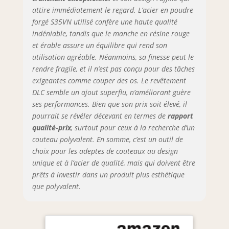
Trancher plus
attire immédiatement le regard. L’acier en poudre
longtemps, couper
forgé S35VN utilisé confère une haute qualité
plus vite, aiguiser
indéniable, tandis que le manche en résine rouge
moins, effectuer
et érable assure un équilibre qui rend son
plus. Forgés d'un
utilisation agréable. Néanmoins, sa finesse peut le
ultra-premium
rendre fragile, et il n’est pas conçu pour des tâches
S35VN américain
exigeantes comme couper des os. Le revêtement
hyper-acier en
poudre et traités
DLC semble un ajout superflu, n’améliorant guère
thermiquement à
ses performances. Bien que son prix soit élevé, il
une dureté
pourrait se révéler décevant en termes de
rapport
Rockwell 61+
qualité-prix
, surtout pour ceux à la recherche d’un
alvéolante, les
couteau polyvalent. En somme, c’est un outil de
carbures plus
choix pour les adeptes de couteaux au design
petits et les
unique et à l’acier de qualité, mais qui doivent être
niveaux de pureté
prêts à investir dans un produit plus esthétique
plus élevés
que polyvalent.
permettent une
ténacité spartiate,
une résilience
maximale et une