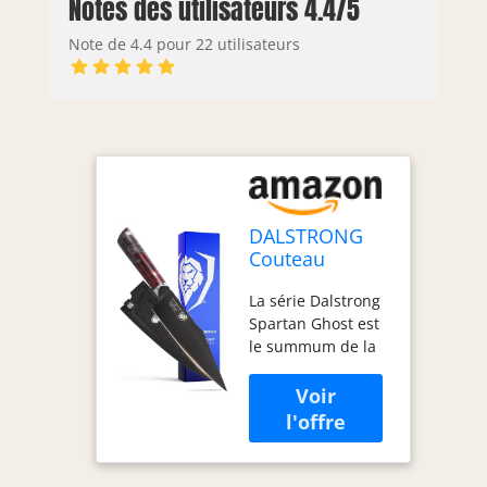
Notes des utilisateurs 4.4/5
Note de 4.4 pour 22 utilisateurs
DALSTRONG
Couteau
Santoku - 7" -
La série Dalstrong
Spartan Ghost
Spartan Ghost est
Series - Acier
le summum de la
En Poudre
forge culinaire.
Forgé S35VN -
Méthodiquement
Manche En
conçus jusque
Résine Rouge
dans les moindres
Et Érable -
détails, ces
Gaine
couteaux d'une