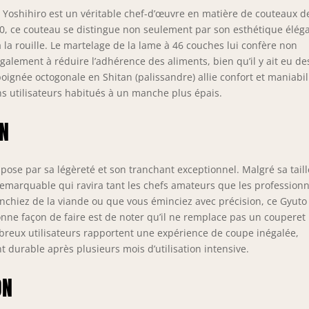
oshihiro est un véritable chef-d’œuvre en matière de couteaux d
10, ce couteau se distingue non seulement par son esthétique élég
 la rouille. Le martelage de la lame à 46 couches lui confère non
alement à réduire l’adhérence des aliments, bien qu’il y ait eu de
poignée octogonale en Shitan (palissandre) allie confort et maniabil
ns utilisateurs habitués à un manche plus épais.
ON
pose par sa légèreté et son tranchant exceptionnel. Malgré sa tail
 remarquable qui ravira tant les chefs amateurs que les professionn
chiez de la viande ou que vous éminciez avec précision, ce Gyuto
onne façon de faire est de noter qu’il ne remplace pas un couperet
mbreux utilisateurs rapportent une expérience de coupe inégalée,
 durable après plusieurs mois d’utilisation intensive.
ON