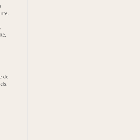
e
ante,
s
ité,
le de
els.