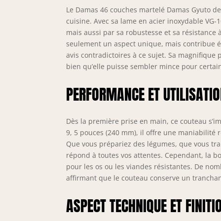
Le Damas 46 couches martelé Damas Gyuto de Y
cuisine. Avec sa lame en acier inoxydable VG-
mais aussi par sa robustesse et sa résistance à
seulement un aspect unique, mais contribue ég
avis contradictoires à ce sujet. Sa magnifique 
bien qu’elle puisse sembler mince pour certai
PERFORMANCE ET UTILISATI
Dès la première prise en main, ce couteau s’im
9, 5 pouces (240 mm), il offre une maniabilité
Que vous prépariez des légumes, que vous tran
répond à toutes vos attentes. Cependant, la b
pour les os ou les viandes résistantes. De no
affirmant que le couteau conserve un tranchant
ASPECT TECHNIQUE ET FINITI