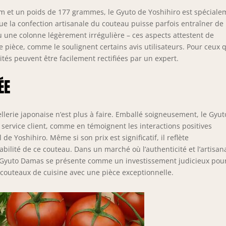
 cm et un poids de 177 grammes, le Gyuto de Yoshihiro est spéciale
que la confection artisanale du couteau puisse parfois entraîner de
u une colonne légèrement irrégulière – ces aspects attestent de
e pièce, comme le soulignent certains avis utilisateurs. Pour ceux 
rités peuvent être facilement rectifiées par un expert.
ÉE
llerie japonaise n’est plus à faire. Emballé soigneusement, le Gyut
ervice client, comme en témoignent les interactions positives
e Yoshihiro. Même si son prix est significatif, il reflète
bilité de ce couteau. Dans un marché où l’authenticité et l’artisan
le Gyuto Damas se présente comme un investissement judicieux pou
e couteaux de cuisine avec une pièce exceptionnelle.