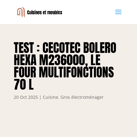
TEST : CECOTEC BOLERO
HEXA M236000, LE
FOUR MULTIFONCTIONS
70 L
20 Oct 2025
|
Cuisine
,
Gros électroménager