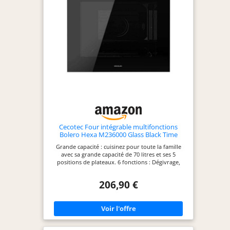
Cecotec Four intégrable multifonctions
Bolero Hexa M236000 Glass Black Time
A.Four multifonctions Capacité de 70 L, 6
Grande capacité : cuisinez pour toute la famille
fonctions, classe A, 2800 W
avec sa grande capacité de 70 litres et ses 5
positions de plateaux. 6 fonctions : Dégivrage,
Conventionnel, Chaleur de sole, Convection,
Convection + Gril, Mode Eco. Cooling Fan :
206,90 €
système de ventilation d’air pour un
refroidissement optimal du four pendant et après
la cuisson. Minuteur : programmez votre cuisson
selon le temps dont vous avez besoin et évitez
qu'elle ne brûle. Steam Base XXL : Zone Steam XXL
pour utiliser les fonctions Steam EasyClean et