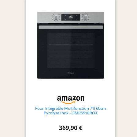
Steam Assist. Steam Assist : Préparez vos plats
avec cette fonction, en combinant la cuisson avec
la vapeur pour que vos recettes soient
croustillantes à l'extérieur et juteuses à l'intérieur.
Steam EasyClean : la vapeur élimine les saletés et
permet un meilleur nettoyage. Porte triple verre :
porte froide avec 3 verres qui nous évite de nous
brûler en touchant le verre extérieur et évite les
pertes de chaleur. Classe énergétique A :
économisez à chaque utilisation, réduisez la
consommation d'énergie sans diminuer l'efficacité
lors de la cuisson de vos recettes. Puissance 2800
W : préparez tous types de recettes grâce à son
énorme puissance.
Four Intégrable Multifonction 71l 60cm
Pyrolyse Inox - OMR551RROX
369,90 €