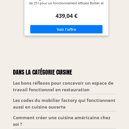
327x346x(H)200mm, inox
de 25 l pour un fonctionnement efficace Boîtier et
intérieur en acier inoxydable de haute qualité -
utilisation durable Antenne magnétron à rotation
439,04 €
inférieure - chauffage sans plateau
supplémentaire Convient aux assiettes rondes
(jusqu'à ø320 mm) et rectangulaires.
DANS LA CATÉGORIE CUISINE
Les bons réflexes pour concevoir un espace de
travail fonctionnel en restauration
Les codes du mobilier factory qui fonctionnent
aussi en cuisine ouverte
Comment créer une cuisine américaine chez
soi ?