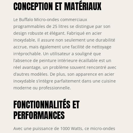
CONCEPTION ET MATÉRIAUX
commerciale
Commandes
numériques
Le Buffalo Micro-ondes commerciaux
intuitives avec 3
programmables de 25 litres se distingue par son
étapes de cuisson.
design robuste et élégant. Fabriqué en acier
Facile à nettoyer –
inoxydable, il assure non seulement une durabilité
Comprend un
accrue, mais également une facilité de nettoyage
bouclier anti-
irréprochable. Un utilisateur a souligné que
éclaboussures
l’absence de peinture intérieure écaillable est un
amovible.
Caoutchouc
réel avantage, un problème souvent rencontré avec
antidérapant.
d’autres modèles. De plus, son apparence en acier
et.Strong easy grip
inoxydable s’intègre parfaitement dans une cuisine
de porte. Contrôle
moderne ou professionnelle.
du volume réglable
FONCTIONNALITÉS ET
PERFORMANCES
Avec une puissance de 1000 Watts, ce micro-ondes