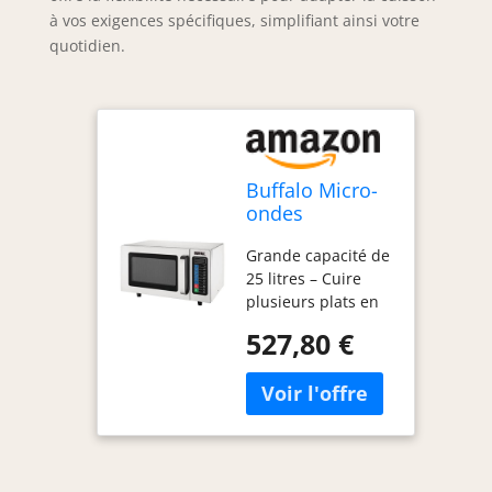
à vos exigences spécifiques, simplifiant ainsi votre
quotidien.
Buffalo Micro-
ondes
commerciaux
Grande capacité de
programmables
25 litres – Cuire
25 l 1000 W
plusieurs plats en
même temps.
527,80 €
Niveaux de
puissance 5 pour
une précision
maximale.
Construction
robuste en acier
inoxydable