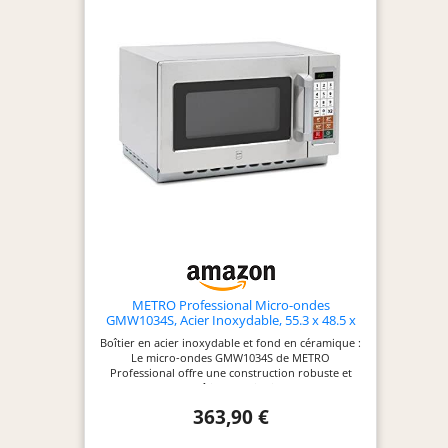
METRO Professional Micro-ondes
GMW1034S, Acier Inoxydable, 55.3 x 48.5 x
34.3 cm, 1400 W, 34 L, 100 Programmes,
Boîtier en acier inoxydable et fond en céramique :
Minuterie 60 minutes
Le micro-ondes GMW1034S de METRO
Professional offre une construction robuste et
durable avec un boîtier en acier inoxydable et un
fond en céramique, assurant une utilisation fiable
363,90 €
et facile à entretenir. Volume généreux de 34 l et
puissance élevée de 1400 W : Avec un volume net