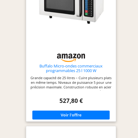
de porte. Contrôle
du volume réglable
Buffalo Micro-ondes commerciaux
programmables 25 l 1000 W
Grande capacité de 25 litres – Cuire plusieurs plats
en même temps. Niveaux de puissance 5 pour une
précision maximale. Construction robuste en acier
inoxydable commerciale Commandes numériques
intuitives avec 3 étapes de cuisson. Facile à
527,80 €
nettoyer – Comprend un bouclier anti-
éclaboussures amovible. Caoutchouc
antidérapant. et.Strong easy grip de porte.
Contrôle du volume réglable