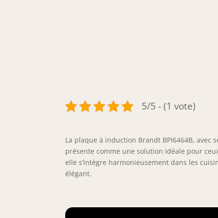
5/5 - (1 vote)
La plaque à induction Brandt BPI6464B, avec s
présente comme une solution idéale pour ceux
elle s’intègre harmonieusement dans les cuisi
élégant.