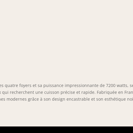
es quatre foyers et sa puissance impressionnante de 7200 watts, s
 qui recherchent une cuisson précise et rapide. Fabriquée en Fran
nes modernes grâce à son design encastrable et son esthétique no