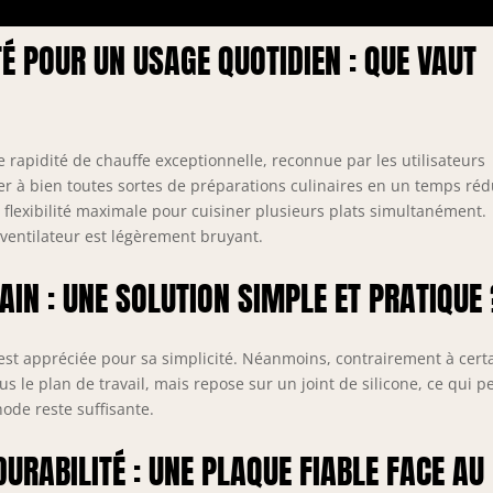
É POUR UN USAGE QUOTIDIEN : QUE VAUT
e rapidité de chauffe exceptionnelle, reconnue par les utilisateurs
 à bien toutes sortes de préparations culinaires en un temps rédu
 flexibilité maximale pour cuisiner plusieurs plats simultanément.
 ventilateur est légèrement bruyant.
AIN : UNE SOLUTION SIMPLE ET PRATIQUE
 est appréciée pour sa simplicité. Néanmoins, contrairement à cert
us le plan de travail, mais repose sur un joint de silicone, ce qui p
hode reste suffisante.
DURABILITÉ : UNE PLAQUE FIABLE FACE AU