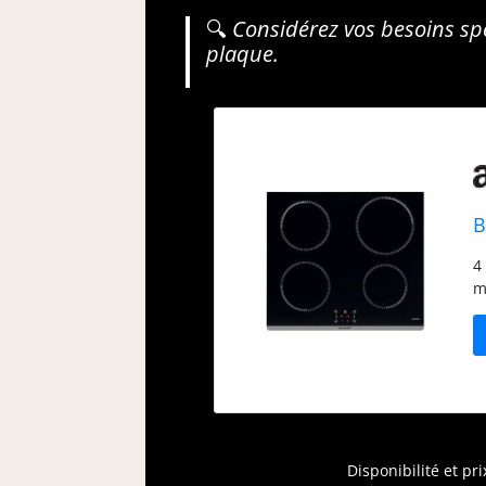
🔍
Considérez vos besoins spé
plaque.
B
4
m
Disponibilité et pr