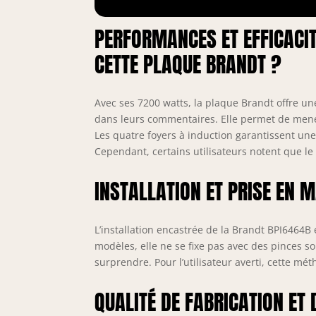
PERFORMANCES ET EFFICACIT
CETTE PLAQUE BRANDT ?
Avec ses 7200 watts, la plaque Brandt offre un
dans leurs commentaires. Elle permet de mener
Les quatre foyers à induction garantissent une
Cependant, certains utilisateurs notent que le
INSTALLATION ET PRISE EN M
L’installation encastrée de la Brandt BPI6464B
modèles, elle ne se fixe pas avec des pinces so
surprendre. Pour l’utilisateur averti, cette mét
QUALITÉ DE FABRICATION ET 