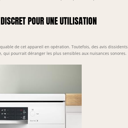
DISCRET POUR UNE UTILISATION
rquable de cet appareil en opération. Toutefois, des avis dissidents
e, qui pourrait déranger les plus sensibles aux nuisances sonores.