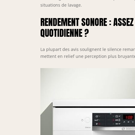
situations de lavage.
RENDEMENT SONORE : ASSEZ 
QUOTIDIENNE ?
La plupart des avis soulignent le silence rema
mettent en relief une perception plus bruyant