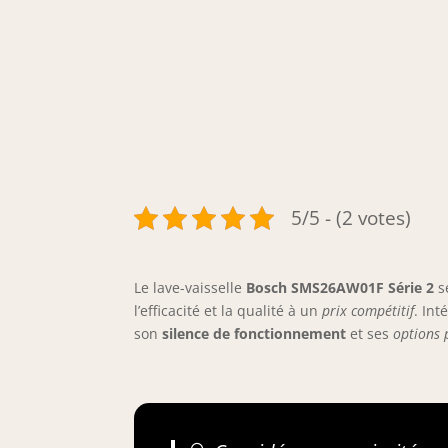
5/5 - (2 votes)
Le lave-vaisselle
Bosch SMS26AW01F Série 2
s
l’efficacité et la qualité à un
prix compétitif
. In
son
silence de fonctionnement
et ses
options 