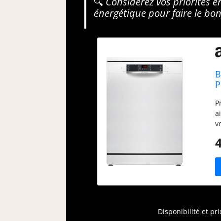
🔍
Considérez vos priorités e
énergétique pour faire le bon
B
P
P
a
v
v
G
l
c
S
d
e
p
Disponibilité et pr
E