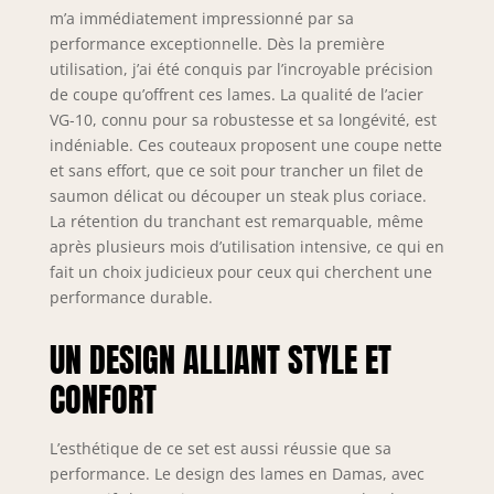
6", un couteau
m’a immédiatement impressionné par sa
d'office de 3,75",
performance exceptionnelle. Dès la première
un aiguiseur et un
utilisation, j’ai été conquis par l’incroyable précision
bloc de bois. , idéal
de coupe qu’offrent ces lames. La qualité de l’acier
pour votre cuisine
VG-10, connu pour sa robustesse et sa longévité, est
quotidienne, pour
indéniable. Ces couteaux proposent une coupe nette
couper des
légumes, des
et sans effort, que ce soit pour trancher un filet de
fruits, du pain, des
saumon délicat ou découper un steak plus coriace.
filets de poisson ou
La rétention du tranchant est remarquable, même
de la viande.
après plusieurs mois d’utilisation intensive, ce qui en
【Noyau en Acier
fait un choix judicieux pour ceux qui cherchent une
VG-10 de Qualité
performance durable.
Supérieure】Le
couteau de cuisine
UN DESIGN ALLIANT STYLE ET
est fabriqué à
partir d'un noyau
CONFORT
de coupe
professionnel en
super acier VG-10,
L’esthétique de ce set est aussi réussie que sa
qui a une dureté
performance. Le design des lames en Damas, avec
élevée de 60 ± 2