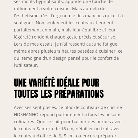
ses motifs hypnotisants, apporte une touche de
HRC, des
raffinement à votre cuisine. Mais au-delà de
caractéristiques
l’esthétisme, c’est l’ergonomie des manches qui est à
anticorrosion et
souligner. Non seulement les couteaux tiennent
résistantes à
parfaitement en main, mais leur équilibre et leur
l'usure. Également
légèreté rendent chaque geste précis et sécurisé.
combiné à des
Lors de mes essais, je n’ai ressenti aucune fatigue,
techniques de
même après plusieurs heures passées à cuisiner, ce
forgeage
qui témoigne d’un design pensé pour le confort de
modernes
avancées, il peut
l’utilisateur.
conserver son
tranchant même
UNE VARIÉTÉ IDÉALE POUR
après une
TOUTES LES PRÉPARATIONS
utilisation à long
terme.
【Technologie
Avec ses sept pièces, ce bloc de couteaux de cuisine
Avancée de
HOSHANHO répond parfaitement à tous les besoins
Broyage à L'eau】
culinaires. Que ce soit pour hacher des herbes avec
Ensemble de
le couteau Santoku de 18 cm, détailler un fruit avec
couteaux japonais
le couteau d’office de 9, 5 cm, ou encore préparer
traités avec