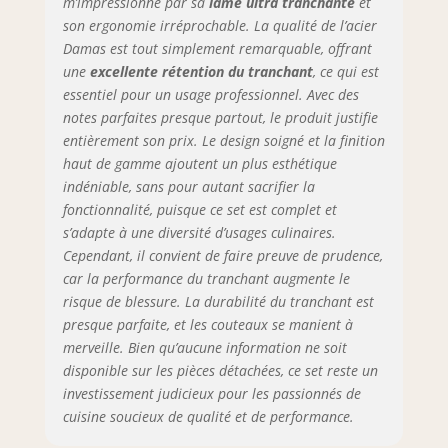
m’impressionne par sa
lame ultra tranchante
et
est fabriqué à
son ergonomie irréprochable. La qualité de l’acier
partir d'un noyau
Damas est tout simplement remarquable, offrant
de coupe
une
excellente rétention du tranchant
, ce qui est
professionnel en
essentiel pour un usage professionnel. Avec des
super acier VG-10,
notes parfaites presque partout, le produit justifie
qui a une dureté
entièrement son prix. Le design soigné et la finition
élevée de 60 ± 2
haut de gamme ajoutent un plus esthétique
HRC, des
caractéristiques
indéniable, sans pour autant sacrifier la
anticorrosion et
fonctionnalité, puisque ce set est complet et
résistantes à
s’adapte à une diversité d’usages culinaires.
l'usure. Également
Cependant, il convient de faire preuve de prudence,
combiné à des
car la performance du tranchant augmente le
techniques de
risque de blessure. La durabilité du tranchant est
forgeage
presque parfaite, et les couteaux se manient à
modernes
merveille. Bien qu’aucune information ne soit
avancées, il peut
disponible sur les pièces détachées, ce set reste un
conserver son
investissement judicieux pour les passionnés de
tranchant même
après une
cuisine soucieux de qualité et de performance.
utilisation à long