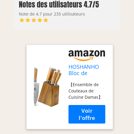
Notes des utilisateurs 4.7/5
Note de 4.7 pour 235 utilisateurs
HOSHANHO
Bloc de
Couteaux de
【Ensemble de
Cuisine
Couteaux de
Damas, 7
Cuisine Damas】
pièces de
L'ensemble de
Couteaux de
couteaux de chef
Cuisine Damas
HOSHANHO de 7
avec Aiguiseur,
pièces répond à
Professionnel
tous vos besoins
Japonais