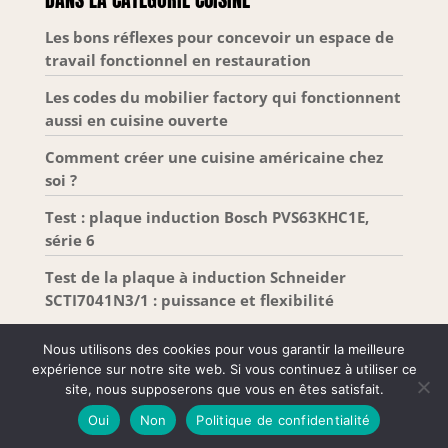
spécialisé dans les ustensiles de cuisine et les
cuisine adopte du
articles de cuisine. Nous combinons toujours
Les bons réflexes pour concevoir un espace de
bois d'olivier
praticité et efficacité, en créant des solutions de
travail fonctionnel en restauration
naturel qui est
qualité à l'esthétique moderne.
beaucoup plus
Les codes du mobilier factory qui fonctionnent
durable et plus
aussi en cuisine ouverte
solide. Avec une
conception de
Comment créer une cuisine américaine chez
poignée
soi ?
ergonomique, il
assure une
Test : plaque induction Bosch PVS63KHC1E,
stabilité et un
série 6
équilibre optimaux
et évite la fatigue
Test de la plaque à induction Schneider
même après une
SCTI7041N3/1 : puissance et flexibilité
utilisation
prolongée du
Nous utilisons des cookies pour vous garantir la meilleure
couteau.
expérience sur notre site web. Si vous continuez à utiliser ce
site, nous supposerons que vous en êtes satisfait.
Tous droits réservés –
Mentions Légales
-
Plan de
Oui
Non
Politique de confidentialité
site
-
Contact