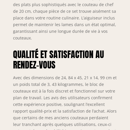
affûtage à la main
des plats plus sophistiqués avec le couteau de chef
en utilisant la
de 20 cm, chaque pièce de ce set trouve aisément sa
puissance d'une
place dans votre routine culinaire. L’aiguiseur inclus
pierre à aiguiser et
permet de maintenir les lames dans un état optimal,
la flexibilité de
garantissant ainsi une longue durée de vie à vos
l'eau, du sable et
couteaux.
du nettoyage
simultanément,
QUALITÉ ET SATISFACTION AU
avec un tranchant
supérieur de 15°
RENDEZ-VOUS
de niveau
professionnel qui
garantit une coupe
Avec des dimensions de 24, 84 x 45, 21 x 14, 99 cm et
précise.
un poids total de 3, 43 kilogrammes, le bloc de
【Conception
couteaux est à la fois discret et fonctionnel sur votre
Unique de Motif de
plan de travail. Les avis des utilisateurs confirment
Vagues 】Les
cette expérience positive, soulignant l’excellent
vagues en cours
rapport qualité-prix et la satisfaction de l’achat. Alors
d'exécution
que certains de mes anciens couteaux perdaient
apportent toujours
leur tranchant après quelques utilisations, ceux-ci
aux gens une