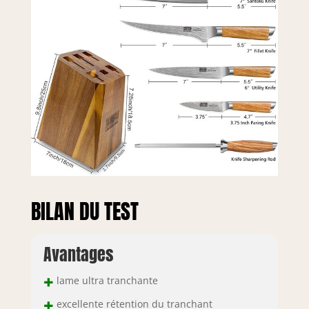
bois d'olivier
naturel qui est
beaucoup plus
durable et plus
solide. Avec une
conception de
poignée
ergonomique, il
assure une
stabilité et un
équilibre optimaux
et évite la fatigue
même après une
BILAN DU TEST
utilisation
prolongée du
couteau.
Avantages
+
lame ultra tranchante
+
excellente rétention du tranchant