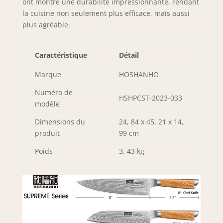
ont montré une durabilité impressionnante, rendant
sensation de
la cuisine non seulement plus efficace, mais aussi
détente et de
bonheur. Les
plus agréable.
lames de couteaux
de la série
Caractéristique
Détail
SUPREME sont
conçues en forme
Marque
HOSHANHO
de motif de
vagues, le motif de
Numéro de
vagues unique
HSHPCST-2023-033
modèle
couche par couche
lui confère une
Dimensions du
24, 84 x 45, 21 x 14,
beauté artistique.
produit
99 cm
Ils sont le meilleur
choix pour notre
Poids
3, 43 kg
cuisine. 【Manche
Ergonomique en
Bois Confortable】
Le manche de
l'ensemble de
couteaux de
cuisine adopte du