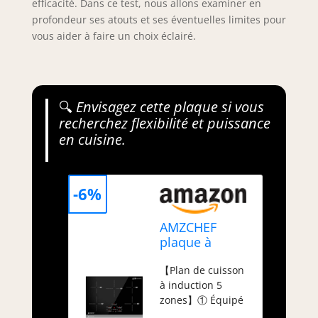
efficacité. Dans ce test, nous allons examiner en
profondeur ses atouts et ses éventuelles limites pour
vous aider à faire un choix éclairé.
🔍
Envisagez cette plaque si vous
recherchez flexibilité et puissance
en cuisine.
-6%
AMZCHEF
plaque à
induction
【Plan de cuisson
80cm, Plaque
à induction 5
de cuisson à
zones】① Équipé
induction 5
de 5 brûleurs
zones avec