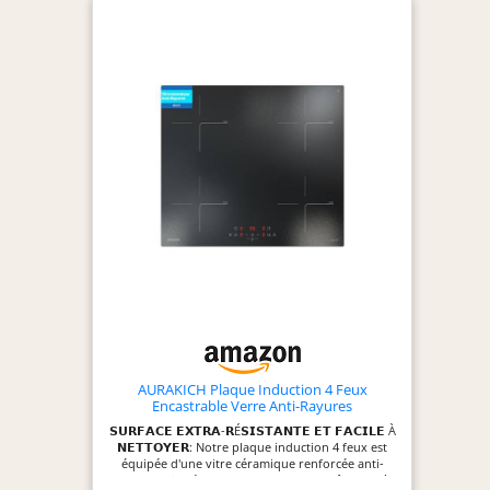
facilement la température de chaque foyer pour
des résultats de cuisson parfaits à chaque fois La
fonction booster vous permet d'augmenter
rapidement la puissance de cuisson, parfait pour
faire bouillir de l'eau ou saisir des aliments
AURAKICH Plaque Induction 4 Feux
Encastrable Verre Anti-Rayures
𝗦𝗨𝗥𝗙𝗔𝗖𝗘 𝗘𝗫𝗧𝗥𝗔-𝗥É𝗦𝗜𝗦𝗧𝗔𝗡𝗧𝗘 𝗘𝗧 𝗙𝗔𝗖𝗜𝗟𝗘 À
𝗡𝗘𝗧𝗧𝗢𝗬𝗘𝗥: Notre plaque induction 4 feux est
équipée d'une vitre céramique renforcée anti-
rayures qui préserve son aspect neuf même après