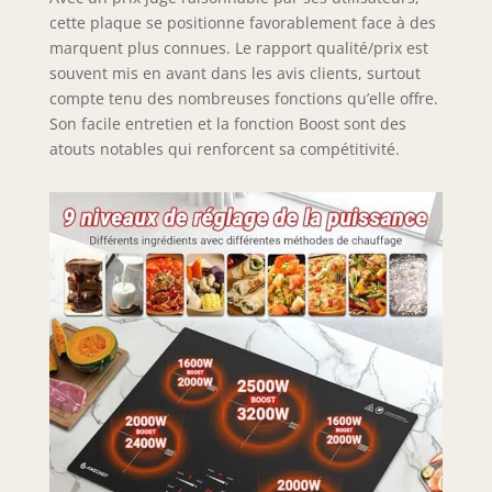
maintien au
cette plaque se positionne favorablement face à des
chaud et
marquent plus connues. Le rapport qualité/prix est
Stop+Start vous
souvent mis en avant dans les avis clients, surtout
permettent de
compte tenu des nombreuses fonctions qu’elle offre.
déguster de
Son facile entretien et la fonction Boost sont des
délicieux plats
atouts notables qui renforcent sa compétitivité.
avec un contrôle
flexible de la
cuisson.
【Compatibilité et
sécurité】Ce plan
de cuisson à
induction de 77
cm ne convient
qu'aux casseroles
et poêles à fond
magnétique,
comme le fer, la
fonte, le fer
émaillé ou l'acier
inoxydable. Cette