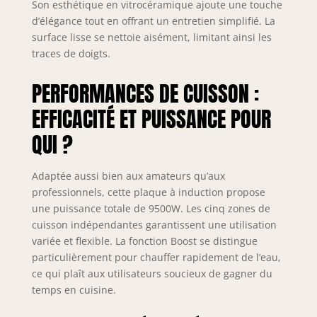
Son esthétique en vitrocéramique ajoute une touche
chauffage
d’élégance tout en offrant un entretien simplifié. La
uniforme.
【Fonction Boost
surface lisse se nettoie aisément, limitant ainsi les
et 9 niveaux de
traces de doigts.
puissance】. Le
mode "Boost"
PERFORMANCES DE CUISSON :
permet de porter
EFFICACITÉ ET PUISSANCE POUR
l'eau à ébullition
en 1 minute et de
QUI ?
préserver
l'humidité et les
nutriments des
Adaptée aussi bien aux amateurs qu’aux
ingrédients
professionnels, cette plaque à induction propose
pendant le
une puissance totale de 9500W. Les cinq zones de
processus de
cuisson indépendantes garantissent une utilisation
chauffage. Cette
variée et flexible. La fonction Boost se distingue
table de cuisson à
particulièrement pour chauffer rapidement de l’eau,
induction
ce qui plaît aux utilisateurs soucieux de gagner du
encastrable
dispose de 9
temps en cuisine.
niveaux de