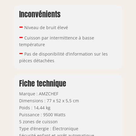
dimensions de
l'ouverture :
Inconvénients
(733~735) x
(488~490) mm.
–
Cette cuisinière à
Niveau de bruit élevé
induction amzchef
–
Cuisson par intermittence à basse
est fabriquée en
température
matériau de
–
plaque de cristal
Pas de disponibilité d’information sur les
noir poli, résistant
pièces détachées
aux hautes
températures, à
l'usure et facile à
Fiche technique
nettoyer.
**Conseils de
Marque : AMZCHEF
chaleur : ce
Dimensions : 77 x 52 x 5,5 cm
produit ne
Poids : 14,44 kg
contient pas de
Puissance : 9500 Watts
fiche, vous devez
5 zones de cuisson
faire fonctionner
le câblage.
Type d’énergie : Électronique
Sécurité enfant et arrêt automatique