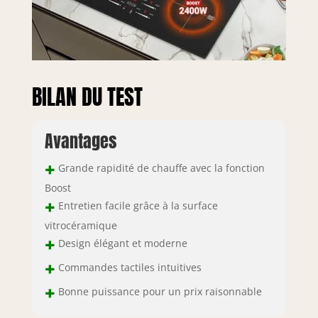
table de cuisson à
induction offre
une sécurité
maximale à votre
famille, équipée
d'une protection
BILAN DU TEST
contre la
surchauffe, d'une
protection haute
Avantages
tension, d'un arrêt
automatique et
+
Grande rapidité de chauffe avec la fonction
d'un verrouillage
de sécurité, d'une
Boost
minuterie et bien
+
Entretien facile grâce à la surface
plus encore.
vitrocéramique
【Matériel et
+
Design élégant et moderne
description des
dimensions】
+
Commandes tactiles intuitives
Dimensions du
+
produit : 77 x 52 x
Bonne puissance pour un prix raisonnable
5.5 cm,