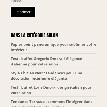
infinie.
Garantie】: Le pack
l'utilisation de
comprend : 1*
l'outil. Il peut être
Imprimer
laser croisé à
fixé sur des
faisceau vert, 1*
trépieds, des
support, 2* piles
carreaux de sol, des
AA, 1* manuel
autocollants muraux
d’utilisation.
et des plafonds.
DANS LA CATÉGORIE SALON
Profitez également
【Durable
d’un service après-
Design/Liste
Papier peint panoramique pour sublimer votre
vente complet avec
d'emballage】IP54
intérieur
une garantie de 36
étanche/protégé
mois
contre les
Test : buffet Gregorio Dmora, l’élégance
intempéries pour
italienne pour votre salon
vous assurer de
Style Chic en Noir : tendances pour une
travailler
normalement et de
décoration intérieure élégante
manière stable dans
Test : buffet Loris Dmora, design italien pour
des conditions de
votre salon
travail complexes.
1xniveau laser 4D 16
Tendance Terrazzo : comment l’intégrer dans
lignes, 1x sac de