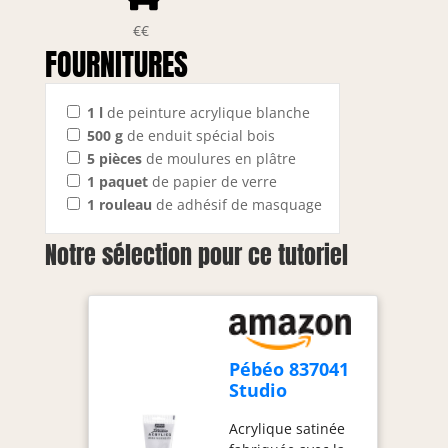
€€
FOURNITURES
1
l
de peinture acrylique blanche
500
g
de enduit spécial bois
5
pièces
de moulures en plâtre
1
paquet
de papier de verre
1
rouleau
de adhésif de masquage
Notre sélection pour ce tutoriel
Pébéo 837041
Studio
Acrylique
Acrylique satinée
Tube Blanc Vif