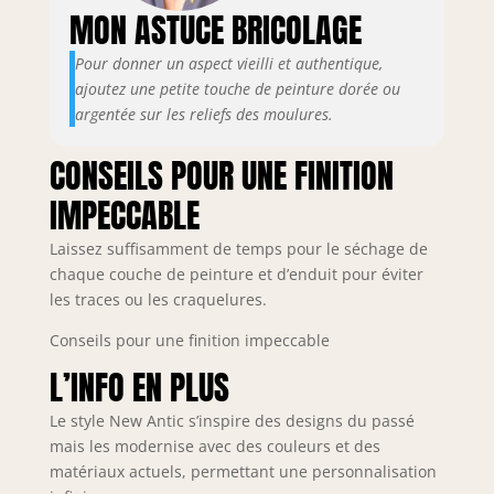
MON ASTUCE BRICOLAGE
prolongée, permet
angle. Répondez à
d'étendre la portée
vos besoins
Pour donner un aspect vieilli et authentique,
jusqu’à 50 mètres
d'alignement sous
avec un récepteur
ajoutez une petite touche de peinture dorée ou
différents angles.
【Visibilité et
【Wide
argentée sur les reliefs des moulures.
Précision
Application】lazer
Supérieures】:
niveaux Vert 16
CONSEILS POUR UNE FINITION
Équipé d’un
lignes laser de
IMPECCABLE
faisceau vert, 4 fois
nivellement peut
plus visible que le
être commuté
Laissez suffisamment de temps pour le séchage de
rouge sous lumière
individuellement
naturelle, ce laser
chaque couche de peinture et d’enduit pour éviter
par bouton ou
garantit une
télécommande. Le
les traces ou les craquelures.
précision de
niveau laser 360
Conseils pour une finition impeccable
±0,3mm/m,
autonivelant est
minimisant les
équipé d'un support
L’INFO EN PLUS
erreurs et évitant
magnétique, d'un
des retouches
mini trépied, d'une
Le style New Antic s’inspire des designs du passé
coûteuses
base de levage et
mais les modernise avec des couleurs et des
【Contenu de
d'un adaptateur
matériaux actuels, permettant une personnalisation
l’Emballage et
3/8'', ce qui élargit