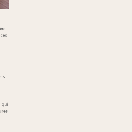
iée
 ces
ets
s qui
ures