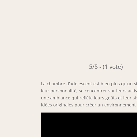
5/5 - (1 vote)
La chambre d’adolescent est bien plus qu’un s
leur personnalité, se concentrer sur leurs act
une ambiance qui reflète leurs goûts et leur st
idées originales pour créer un environnement 