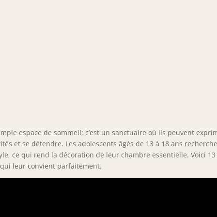
imple espace de sommeil; c’est un sanctuaire où ils peuvent expri
ivités et se détendre. Les adolescents âgés de 13 à 18 ans recherch
yle, ce qui rend la décoration de leur chambre essentielle. Voici 13
qui leur convient parfaitement.